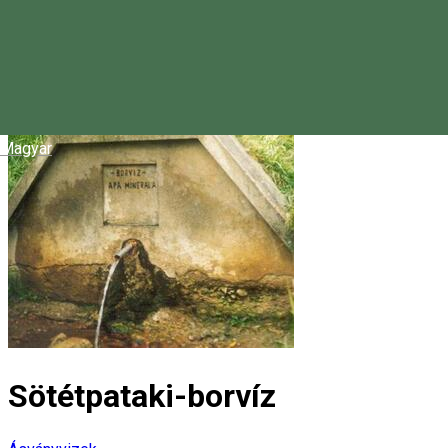
Magyar
Sötétpataki-borvíz