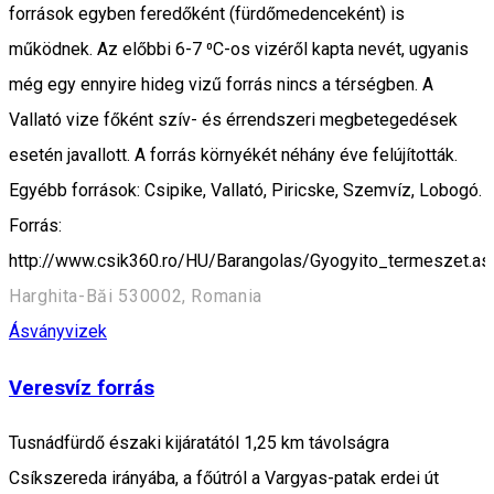
források egyben feredőként (fürdőmedenceként) is
működnek. Az előbbi 6-7 ⁰C-os vizéről kapta nevét, ugyanis
még egy ennyire hideg vizű forrás nincs a térségben. A
Vallató vize főként szív- és érrendszeri megbetegedések
esetén javallott. A forrás környékét néhány éve felújították.
Egyébb források: Csipike, Vallató, Piricske, Szemvíz, Lobogó.
Forrás:
http://www.csik360.ro/HU/Barangolas/Gyogyito_termeszet.as
Harghita-Băi 530002, Romania
Ásványvizek
Veresvíz forrás
Tusnádfürdő északi kijáratától 1,25 km távolságra
Csíkszereda irányába, a főútról a Vargyas-patak erdei út