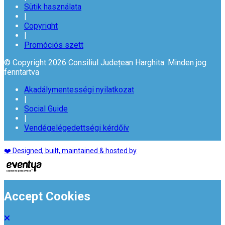
Sütik használata
|
Copyright
|
Promóciós szett
© Copyright 2026 Consiliul Județean Harghita. Minden jog
fenntartva
Akadálymentességi nyilatkozat
|
Social Guide
|
Vendégelégedettségi kérdőív
❤️ Designed, built, maintained & hosted by
Accept Cookies