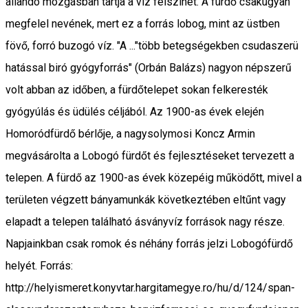
állandó mozgásban tartja a víz felszínét. A fürdő csakugyan
megfelel nevének, mert ez a forrás lobog, mint az üstben
fövő, forró buzogó víz. "A ..."több betegségekben csudaszerü
hatással biró gyógyforrás" (Orbán Balázs) nagyon népszerű
volt abban az időben, a fürdőtelepet sokan felkeresték
gyógyúlás és üdülés céljából. Az 1900-as évek elején
Homoródfürdő bérlője, a nagysolymosi Koncz Armin
megvásárolta a Lobogó fürdőt és fejlesztéseket tervezett a
telepen. A fürdő az 1900-as évek közepéig működőtt, mivel a
területen végzett bányamunkák következtében eltűnt vagy
elapadt a telepen található ásványvíz források nagy része.
Napjainkban csak romok és néhány forrás jelzi Lobogófürdő
helyét. Forrás:
http://helyismeret.konyvtar.hargitamegye.ro/hu/d/124/span-