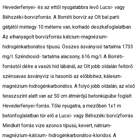
Hevederfenyei- és az ettől nyugatabbra levő Lucsi- vagy
Béhszéki-borvizforrás. A Bor­réti borvíz az Olt bal parti
gátjától mintegy 10 méterre van, korhadó deszkafoglalatban.
Az elhanyagolt borvízforrás kálcium-magnézium-
hidrogénkarbonátos típusú. Összes ásványisó tartalma 1733
mg/l. Széndioxid- tartalma alacsony, 616 mg/l. A Borréti-
forrástól délre a vasúti híd lábánál, az Olt jobb oldalán feltörő
szénsavas ásványvíz is ha­sonló az előbbihez, káleium-
magnézium-hidrogénkarbonátos. A folyó jobb oldalán, az első
teraszszínt alatt van az 50 cm átmérőjű betonküpübe foglalt
Hevederfenyei-forrás. Tőle nyugatra, a mezőben 1x1 m
betonfoglalatban tör elő a Lucsi- vagy Béhszéki bor­vízforrás.
Mindkét forrás vize azonos típusú, kevert, nátrium-
magnézium-kálcium- hidrogénkarbonátos-kloridos. A