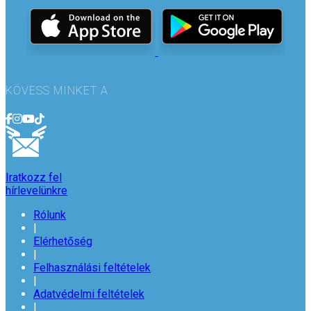
KÖVESS MINKET A
Iratkozz fel
hírlevelünkre
Rólunk
|
Elérhetőség
|
Felhasználási feltételek
|
Adatvédelmi feltételek
|