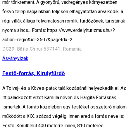
már tönkrement. A gyönyörű, vadregényes környezetben
fekvő telep napjainkban teljesen elhagyatottan árválkodik, a
régi villák állaga folyamatosan romlik, fürdőzőnek, turistának
nyoma sincs... Forrás: https://www.erdelyiturizmus.hu/?
action=regio&id=3507&pageIdx=2
DC29, Băile Chirui 537141, Romania
Ásványvizek
Festő-forrás, Kirulyfürdő
A Tolvaj- és a Köves-patak találkozásánál helyezkedik el. Az
itt palackozott vizet Kamilla néven és Hargita Forrásnak
ismerték. A forrás közelében egy festéket összetörő malom
működött a XIX. század végéig. Innen ered a forrás neve is:
Festő. Körülbelül 400 méterre innen, 810 méteres