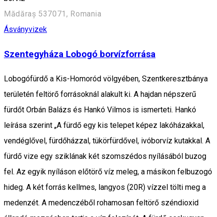
Mădăraș 537071, Romania
Ásványvizek
Szentegyháza Lobogó borvízforrása
Lobogófürdő a Kis-Homoród völgyében, Szentkeresztbánya
területén feltörő forrásoknál alakult ki. A hajdan népszerű
fürdőt Orbán Balázs és Hankó Vilmos is ismerteti. Hankó
leírása szerint „A fürdő egy kis telepet képez lakóházakkal,
vendéglővel, fürdőházzal, tükörfürdővel, ivóborvíz kutakkal. A
fürdő vize egy sziklának két szomszédos nyílásából buzog
fel. Az egyik nyíláson előtörő víz meleg, a másikon felbuzogó
hideg. A két forrás kellmes, langyos (20R) vízzel tölti meg a
medenzét. A medenczéből rohamosan feltörő széndioxid