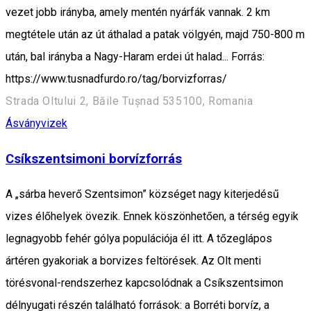
vezet jobb irányba, amely mentén nyárfák vannak. 2 km
megtétele után az út áthalad a patak völgyén, majd 750-800 m
után, bal irányba a Nagy-Haram erdei út halad... Forrás:
https://www.tusnadfurdo.ro/tag/borvizforras/
Strada Oltului 2, Băile Tușnad 535100, Romania
Ásványvizek
Csíkszentsimoni borvízforrás
A „sárba heverő Szentsimon” községet nagy kiterjedésű
vizes élőhelyek övezik. En­nek köszönhetően, a térség egyik
legnagyobb fehér gólya populációja él itt. A tőzeglápos
ártéren gyakoriak a borvizes feltörések. Az Olt menti
törésvonal-rendszerhez kap­csolódnak a Csíkszentsimon
délnyugati részén található források: a Borréti borvíz, a