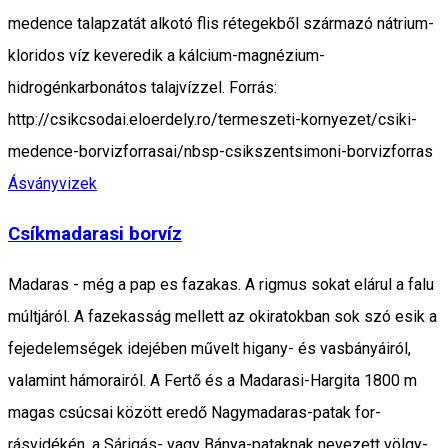
medence talapzatát alkotó flis rétegekből származó nátrium-
kloridos víz keveredik a kálcium-magnézium-
hidrogénkarbonátos talajvízzel. Forrás:
http://csikcsodai.eloerdely.ro/termeszeti-kornyezet/csiki-
medence-borvizforrasai/nbsp-csikszentsimoni-borvizforras
Ásványvizek
Csíkmadarasi borvíz
Madaras - még a pap es fazakas. A rigmus sokat elárul a falu
múltjáról. A fazekasság mellett az okiratokban sok szó esik a
fejedelemségek idejében művelt higany- és vasbányá­iról,
valamint hámorairól. A Fertő és a Madarasi-Hargita 1800 m
magas csúcsai között eredő Nagymadaras-patak for­
rásvidékén, a Sárigás- vagy Bánya-pataknak nevezett völgy­