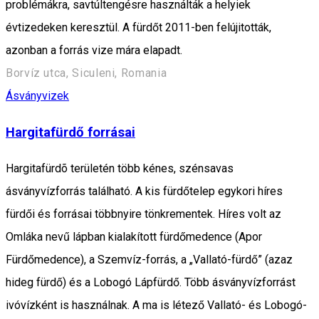
problémákra, savtúltengésre használták a helyiek
évtizedeken keresztül. A fürdőt 2011-ben felújitották,
azonban a forrás vize mára elapadt.
Borvíz utca, Siculeni, Romania
Ásványvizek
Hargitafürdő forrásai
Hargitafürdõ területén több kénes, szénsavas
ásványvízforrás található. A kis fürdőtelep egykori híres
fürdői és forrásai többnyire tönkrementek. Híres volt az
Omláka nevű lápban kialakított fürdőmedence (Apor
Fürdőmedence), a Szemvíz-forrás, a „Vallató-fürdő” (azaz
hideg fürdő) és a Lobogó Lápfürdő. Több ásványvízforrást
ivóvízként is használnak. A ma is létező Vallató- és Lobogó-