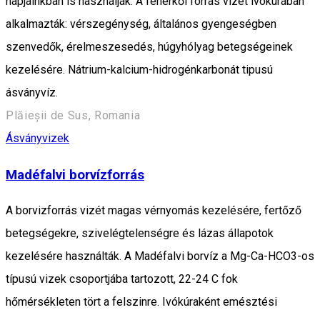
napjainkban is használják. A fehérkői forrás vízét ivókúrában
alkalmazták: vérszegénység, általános gyengeségben
szenvedők, érelmeszesedés, húgyhólyag betegségeinek
kezelésére. Nátrium-kalcium-hidrogénkarbonát tipusú
ásványvíz.
Plăieșii de Sus, Romania
Ásványvizek
Madéfalvi borvízforrás
A borvizforrás vizét magas vérnyomás kezelésére, fertőző
betegségekre, szivelégtelenségre és lázas állapotok
kezelésére használták. A Madéfalvi borvíz a Mg-Ca-HCO3-os
típusú vizek csoportjába tartozott, 22-24 C fok
hőmérsékleten tört a felszinre. Ivókúraként emésztési