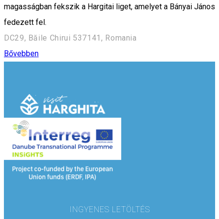
magasságban fekszik a Hargitai liget, amelyet a Bányai János
fedezett fel.
DC29, Băile Chirui 537141, Romania
Bővebben
INGYENES LETÖLTÉS