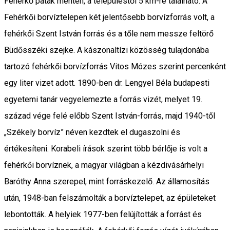
Fehérkő patak mentén, a településtől 5 km-re található. A
Fehérkői borvíztelepen két jelentősebb borvízforrás volt, a
fehérkői Szent István forrás és a tőle nem messze feltörő
Büdősszéki szejke. A kászonaltízi közösség tulajdonába
tartozó fehérkői borvízforrás Vitos Mózes szerint percenként
egy liter vizet adott. 1890-ben dr. Lengyel Béla budapesti
egyetemi tanár vegyelemezte a forrás vizét, melyet 19.
század vége felé előbb Szent István-forrás, majd 1940-től
„Székely borvíz” néven kezdtek el dugaszolni és
értékesíteni. Korabeli írások szerint több bérlője is volt a
fehérkői borvíznek, a magyar világban a kézdivásárhelyi
Baróthy Anna szerepel, mint forráskezelő. Az államosítás
után, 1948-ban felszámolták a borvíztelepet, az épületeket
lebontották. A helyiek 1977-ben felújították a forrást és