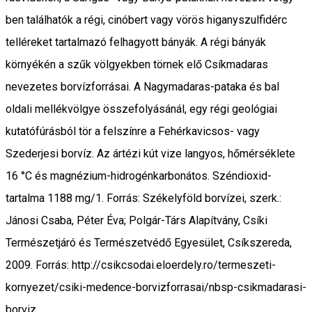
ben találhatók a régi, cinóbert vagy vörös higanyszulfidérc
telléreket tartalmazó felhagyott bányák. A régi bányák
környékén a szűk völgyekben törnek elő Csíkmadaras
nevezetes borvízforrásai. A Nagymadaras-pataka és bal
oldali mellékvölgye összefolyásánál, egy régi geológiai
kutatófúrásból tör a felszínre a Fehér­kavicsos- vagy
Szederjesi borvíz. Az ártézi kút vize langyos, hőmérséklete
16 °C és magnézium-hidrogénkarbonátos. Széndioxid-
tartalma 1188 mg/1. Forrás: Székelyföld borvízei, szerk.:
Jánosi Csaba, Péter Éva; Polgár-Társ Alapítvány, Csíki
Természetjáró és Természetvédő Egyesület, Csíkszereda,
2009. Forrás: http://csikcsodai.eloerdely.ro/termeszeti-
kornyezet/csiki-medence-borvizforrasai/nbsp-csikmadarasi-
borviz