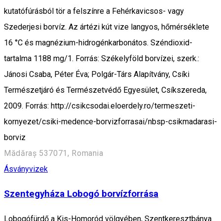
kutatófúrásból tör a felszínre a Fehér­kavicsos- vagy
Szederjesi borvíz. Az ártézi kút vize langyos, hőmérséklete
16 °C és magnézium-hidrogénkarbonátos. Széndioxid-
tartalma 1188 mg/1. Forrás: Székelyföld borvízei, szerk.:
Jánosi Csaba, Péter Éva; Polgár-Társ Alapítvány, Csíki
Természetjáró és Természetvédő Egyesület, Csíkszereda,
2009. Forrás: http://csikcsodai.eloerdely.ro/termeszeti-
kornyezet/csiki-medence-borvizforrasai/nbsp-csikmadarasi-
borviz
Mădăraș 537071, Romania
Ásványvizek
Szentegyháza Lobogó borvízforrása
Lobogófürdő a Kis-Homoród völgyében, Szentkeresztbánya