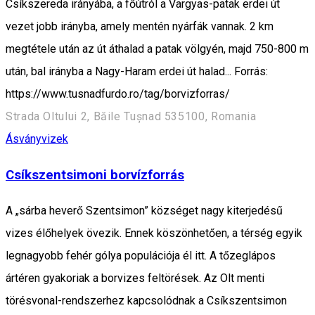
Csíkszereda irányába, a főútról a Vargyas-patak erdei út
vezet jobb irányba, amely mentén nyárfák vannak. 2 km
megtétele után az út áthalad a patak völgyén, majd 750-800 m
után, bal irányba a Nagy-Haram erdei út halad... Forrás:
https://www.tusnadfurdo.ro/tag/borvizforras/
Strada Oltului 2, Băile Tușnad 535100, Romania
Ásványvizek
Csíkszentsimoni borvízforrás
A „sárba heverő Szentsimon” községet nagy kiterjedésű
vizes élőhelyek övezik. En­nek köszönhetően, a térség egyik
legnagyobb fehér gólya populációja él itt. A tőzeglápos
ártéren gyakoriak a borvizes feltörések. Az Olt menti
törésvonal-rendszerhez kap­csolódnak a Csíkszentsimon