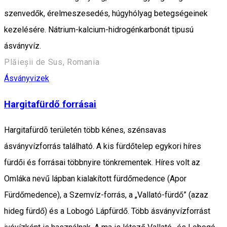
szenvedők, érelmeszesedés, húgyhólyag betegségeinek
kezelésére. Nátrium-kalcium-hidrogénkarbonát tipusú
ásványvíz.
Plăieșii de Sus, Romania
Ásványvizek
Hargitafürdő forrásai
Hargitafürdõ területén több kénes, szénsavas
ásványvízforrás található. A kis fürdőtelep egykori híres
fürdői és forrásai többnyire tönkrementek. Híres volt az
Omláka nevű lápban kialakított fürdőmedence (Apor
Fürdőmedence), a Szemvíz-forrás, a „Vallató-fürdő” (azaz
hideg fürdő) és a Lobogó Lápfürdő. Több ásványvízforrást