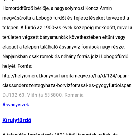
Homoródfürdő bérlője, a nagysolymosi Koncz Armin
megvásárolta a Lobogó fürdőt és fejlesztéseket tervezett a
telepen. A fürdő az 1900-as évek közepéig működőtt, mivel a
területen végzett bányamunkák következtében eltűnt vagy
elapadt a telepen található ásványvíz források nagy része.
Napjainkban csak romok és néhány forrás jelzi Lobogófürdő
helyét. Forrás:
http://helyismeret.konyvtar.hargitamegye.ro/hu/d/124/span-
classunderszentegyhaza-borvizforrasai-es-gyogyfurdoispan
DJ132 63, Vlăhița 535800, Romania
Ásványvizek
Kirulyfürdő