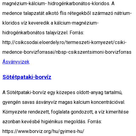
magnézium-kálcium- hidrogénkarbonátos-kloridos. A
medence talapzatát alkotó flis rétegekből származó nátrium-
kloridos víz keveredik a kálcium-magnézium-
hidrogénkarbonátos talajvízzel. Forrás:
http://csikcsodai.eloerdely.ro/termeszeti-kornyezet/csiki-
medence-borvizforrasai/nbsp-csikszentsimoni-borvizforras
Ásványvizek
Sötétpataki-borvíz
A Sötétpataki-borvíz egy közepes oldott-anyag tartalmú,
gyengén savas ásványvíz magas kalcium koncentrációval.
Környezete rendezett, foglalata gondozott, a víz kimerítése
azonban kevésbé higiénikus megoldás. Forrás:
https://www.borviz.org/hu/gyimes-hu/