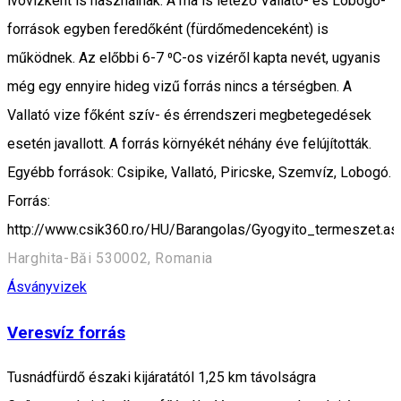
ivóvízként is használnak. A ma is létező Vallató- és Lobogó-
források egyben feredőként (fürdőmedenceként) is
működnek. Az előbbi 6-7 ⁰C-os vizéről kapta nevét, ugyanis
még egy ennyire hideg vizű forrás nincs a térségben. A
Vallató vize főként szív- és érrendszeri megbetegedések
esetén javallott. A forrás környékét néhány éve felújították.
Egyébb források: Csipike, Vallató, Piricske, Szemvíz, Lobogó.
Forrás:
http://www.csik360.ro/HU/Barangolas/Gyogyito_termeszet.as
Harghita-Băi 530002, Romania
Ásványvizek
Veresvíz forrás
Tusnádfürdő északi kijáratától 1,25 km távolságra