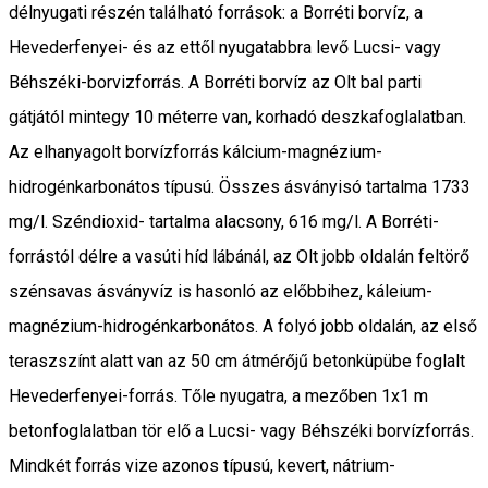
délnyugati részén található források: a Borréti borvíz, a
Hevederfenyei- és az ettől nyugatabbra levő Lucsi- vagy
Béhszéki-borvizforrás. A Bor­réti borvíz az Olt bal parti
gátjától mintegy 10 méterre van, korhadó deszkafoglalatban.
Az elhanyagolt borvízforrás kálcium-magnézium-
hidrogénkarbonátos típusú. Összes ásványisó tartalma 1733
mg/l. Széndioxid- tartalma alacsony, 616 mg/l. A Borréti-
forrástól délre a vasúti híd lábánál, az Olt jobb oldalán feltörő
szénsavas ásványvíz is ha­sonló az előbbihez, káleium-
magnézium-hidrogénkarbonátos. A folyó jobb oldalán, az első
teraszszínt alatt van az 50 cm átmérőjű betonküpübe foglalt
Hevederfenyei-forrás. Tőle nyugatra, a mezőben 1x1 m
betonfoglalatban tör elő a Lucsi- vagy Béhszéki bor­vízforrás.
Mindkét forrás vize azonos típusú, kevert, nátrium-