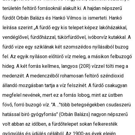
területén feltörő forrásoknál alakult ki. A hajdan népszerű
fürdőt Orbán Balázs és Hankó Vilmos is ismerteti. Hankó
leírása szerint „A fürdő egy kis telepet képez lakóházakkal,
vendéglővel, fürdőházzal, tükörfürdővel, ivóborvíz kutakkal. A
fürdő vize egy sziklának két szomszédos nyílásából buzog
fel. Az egyik nyíláson előtörő víz meleg, a másikon felbuzogó
hideg. A két forrás kellmes, langyos (20R) vízzel tölti meg a
medenzét. A medenczéből rohamosan feltörő széndioxid
állandó mozgásban tartja a víz felszínét. A fürdő csakugyan
megfelel nevének, mert ez a forrás lobog, mint az üstben
fövő, forró buzogó víz. "A ..."több betegségekben csudaszerü
hatással biró gyógyforrás" (Orbán Balázs) nagyon népszerű
volt abban az időben, a fürdőtelepet sokan felkeresték
gyógyúlás és üdülés céljából. Az 1900-as évek elején