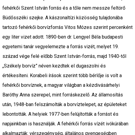
fehérkői Szent István forrás és a tőle nem messze feltörő
Büdősszéki szejke. A kászonaltízi közösség tulajdonába
tartozó fehérkői borvízforrás Vitos Mózes szerint percenként
egy liter vizet adott. 1890-ben dr. Lengyel Béla budapesti
egyetemi tanár vegyelemezte a forrás vizét, melyet 19.
század vége felé előbb Szent István-forrás, majd 1940-től
„Székely borvíz” néven kezdtek el dugaszolni és
értékesíteni. Korabeli írások szerint több bérlője is volt a
fehérkői borvíznek, a magyar világban a kézdivásárhelyi
Baróthy Anna szerepel, mint forráskezelő. Az államosítás
után, 1948-ban felszámolták a borvíztelepet, az épületeket
lebontották. A helyiek 1977-ben felújították a forrást és
napjainkban is használják. A fehérkői forrás vízét ivókúrában
alkalmazták: vérszegénység, általános gyengeségben