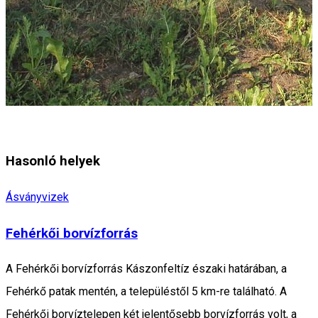
Hasonló helyek
Ásványvizek
Fehérkői borvízforrás
A Fehérkői borvízforrás Kászonfeltíz északi határában, a
Fehérkő patak mentén, a településtől 5 km-re található. A
Fehérkői borvíztelepen két jelentősebb borvízforrás volt, a