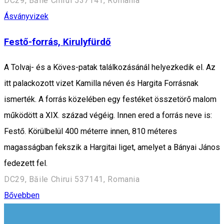
DC29, Băile Chirui 537141, Romania
Ásványvizek
Festő-forrás, Kirulyfürdő
A Tolvaj- és a Köves-patak találkozásánál helyezkedik el. Az
itt palackozott vizet Kamilla néven és Hargita Forrásnak
ismerték. A forrás közelében egy festéket összetörő malom
működött a XIX. század végéig. Innen ered a forrás neve is:
Festő. Körülbelül 400 méterre innen, 810 méteres
magasságban fekszik a Hargitai liget, amelyet a Bányai János
fedezett fel.
DC29, Băile Chirui 537141, Romania
Bővebben