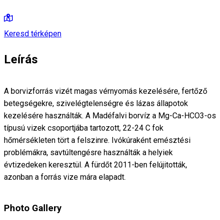
Keresd térképen
Leírás
A borvizforrás vizét magas vérnyomás kezelésére, fertőző
betegségekre, szivelégtelenségre és lázas állapotok
kezelésére használták. A Madéfalvi borvíz a Mg-Ca-HCO3-os
típusú vizek csoportjába tartozott, 22-24 C fok
hőmérsékleten tört a felszinre. Ivókúraként emésztési
problémákra, savtúltengésre használták a helyiek
évtizedeken keresztül. A fürdőt 2011-ben felújitották,
azonban a forrás vize mára elapadt.
Photo Gallery