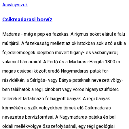
Ásványvizek
Csíkmadarasi borvíz
Madaras - még a pap es fazakas. A rigmus sokat elárul a falu
múltjáról. A fazekasság mellett az okiratokban sok szó esik a
fejedelemségek idejében művelt higany- és vasbányá­iról,
valamint hámorairól. A Fertő és a Madarasi-Hargita 1800 m
magas csúcsai között eredő Nagymadaras-patak for­
rásvidékén, a Sárigás- vagy Bánya-pataknak nevezett völgy­
ben találhatók a régi, cinóbert vagy vörös higanyszulfidérc
telléreket tartalmazó felhagyott bányák. A régi bányák
környékén a szűk völgyekben törnek elő Csíkmadaras
nevezetes borvízforrásai. A Nagymadaras-pataka és bal
oldali mellékvölgye összefolyásánál, egy régi geológiai