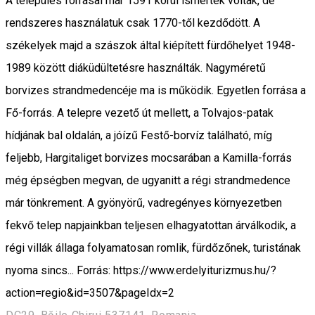
A település forrásai már 1591 körül ismertek voltak, de
rendszeres használatuk csak 1770-től kezdődött. A
székelyek majd a szászok által kiépített fürdőhelyet 1948-
1989 között diáküdültetésre használták. Nagyméretű
borvizes strandmedencéje ma is működik. Egyetlen forrása a
Fő-forrás. A telepre vezető út mellett, a Tolvajos-patak
hídjának bal oldalán, a jóízű Festő-borvíz található, míg
feljebb, Hargitaliget borvizes mocsarában a Kamilla-forrás
még épségben megvan, de ugyanitt a régi strandmedence
már tönkrement. A gyönyörű, vadregényes környezetben
fekvő telep napjainkban teljesen elhagyatottan árválkodik, a
régi villák állaga folyamatosan romlik, fürdőzőnek, turistának
nyoma sincs... Forrás: https://www.erdelyiturizmus.hu/?
action=regio&id=3507&pageIdx=2