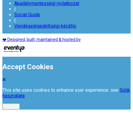
Akadálymentességi nyilatkozat
|
Social Guide
|
Vendégelégedettségi kérdőív
❤️ Designed, built, maintained & hosted by
Accept Cookies
This site uses cookies to enhance user experience. see
Sütik
használata
Accept