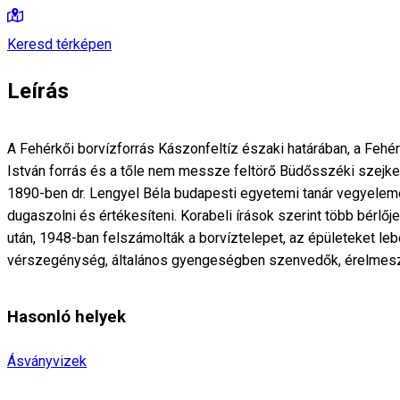
Keresd térképen
Leírás
A Fehérkői borvízforrás Kászonfeltíz északi határában, a Fehérk
István forrás és a tőle nem messze feltörő Büdősszéki szejke. 
1890-ben dr. Lengyel Béla budapesti egyetemi tanár vegyelemez
dugaszolni és értékesíteni. Korabeli írások szerint több bérlőj
után, 1948-ban felszámolták a borvíztelepet, az épületeket lebon
vérszegénység, általános gyengeségben szenvedők, érelmesze
Hasonló helyek
Ásványvizek