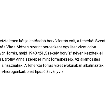
víztelepen két jelentősebb borvízforrás volt, a fehérkői Szent
ás Vitos Mózes szerint percenként egy liter vizet adott.
ván-forrás, majd 1940-től „Székely borvíz” néven kezdtek el
yi Baróthy Anna szerepel, mint forráskezelő. Az államosítás
is használják. A fehérkői forrás vízét ivókúrában alkalmazták:
-hidrogénkarbonát tipusú ásványvíz.