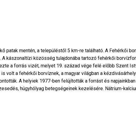
ő patak mentén, a településtől 5 km-re található. A Fehérkői bor
A kászonaltízi közösség tulajdonába tartozó fehérkői borvízforr
te a forrás vizét, melyet 19. század vége felé előbb Szent Ist
e is volt a fehérkői borvíznek, a magyar világban a kézdivásárhel
tották. A helyiek 1977-ben felújították a forrást és napjainkban 
sedés, húgyhólyag betegségeinek kezelésére. Nátrium-kalcium