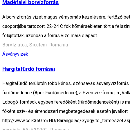
Madéfalvi borvízforrás
A borvizforrás vizét magas vérnyomás kezelésére, fertőző be
csoportjába tartozott, 22-24 C fok hőmérsékleten tört a felsz
felújitották, azonban a forrás vize mára elapadt.
Borvíz utca, Siculeni, Romania
Ásványvizek
Hargitafürdő forrásai
Hargitafürdõ területén több kénes, szénsavas ásványvízforrás ta
fürdőmedence (Apor Fürdőmedence), a Szemvíz-forrás, a „Vallat
Lobogó-források egyben feredőként (fürdőmedenceként) is műkö
főként szív- és érrendszeri megbetegedések esetén javallott. A
http://www.csik360.ro/HU/Barangolas/Gyogyito_termeszet.as
Harghita-Băi 530002, Romania