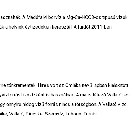
használták. A Madéfalvi borvíz a Mg-Ca-HCO3-os típusú vizek
ák a helyiek évtizedeken keresztül. A fürdőt 2011-ben
yire tönkrementek. Híres volt az Omláka nevű lápban kialakított
ízforrást ivóvízként is használnak. A ma is létező Vallató- és
 ennyire hideg vizű forrás nincs a térségben. A Vallató vize
ike, Vallató, Piricske, Szemvíz, Lobogó. Forrás: