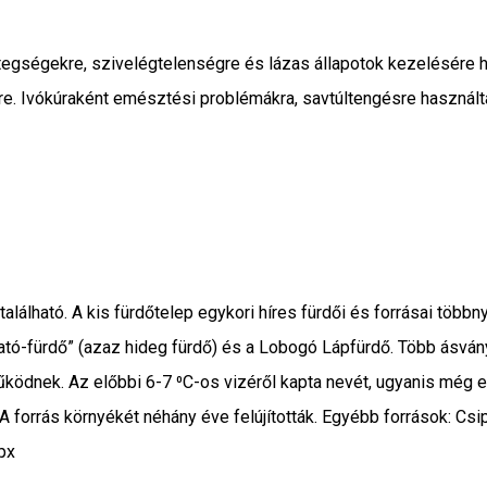
tegségekre, szivelégtelenségre és lázas állapotok kezelésére 
inre. Ivókúraként emésztési problémákra, savtúltengésre használt
lálható. A kis fürdőtelep egykori híres fürdői és forrásai többn
ó-fürdő” (azaz hideg fürdő) és a Lobogó Lápfürdő. Több ásványv
dnek. Az előbbi 6-7 ⁰C-os vizéről kapta nevét, ugyanis még egy
 forrás környékét néhány éve felújították. Egyébb források: Csip
px