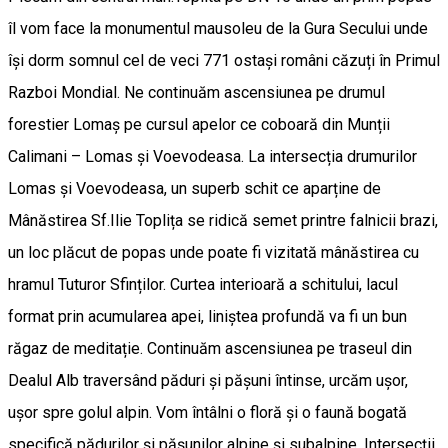
îl vom face la monumentul mausoleu de la Gura Secului unde
își dorm somnul cel de veci 771 ostași români căzuți în Primul
Razboi Mondial. Ne continuăm ascensiunea pe drumul
forestier Lomaș pe cursul apelor ce coboară din Munții
Calimani – Lomas și Voevodeasa. La intersecția drumurilor
Lomas și Voevodeasa, un superb schit ce aparține de
Mânăstirea Sf.Ilie Toplița se ridică semet printre falnicii brazi,
un loc plăcut de popas unde poate fi vizitată mânăstirea cu
hramul Tuturor Sfinților. Curtea interioară a schitului, lacul
format prin acumularea apei, liniștea profundă va fi un bun
răgaz de meditație. Continuăm ascensiunea pe traseul din
Dealul Alb traversând păduri și pășuni întinse, urcăm ușor,
ușor spre golul alpin. Vom întâlni o floră și o faună bogată
specifică pădurilor și pășunilor alpine și subalpine. Intersecții