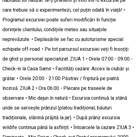
habitatul lor natural. Ia-ți prietenii și vino într-o excursie pe
care trebuie să o experimentezi, cel puțin odată în viață! •
Programul excursiei poate suferi modificări în funcție
dorințele clientului, condițiile meteo sau situațiile
neprevăzute. • Deplasările se fac cu autoturisme special
echipate off-road. • Pe tot parcursul excursiei veți fi însoțiți
de ghid și personal specializat. ZIUA 1 • Orele 07:00 - 09:00 -
Check-in la Casa Samir • Facilități cazare: Acces la ciubăr și
grătar. • Orele 20:00 - 21:00 Păstrav / friptură pe piatră
încinsă. ZIUA 2 • Ora 06:00 - Plecare pe traseele de
observare • Mic dejun în natură • Excursia continuă la stână
unde se servește prânzul (platou tradițional, băuturi
tradiționale, slănină prăjită la jar). • După prânz excursia
wildife continua până la asfințit. • Întoarcele la cazare ZIUA 3 •