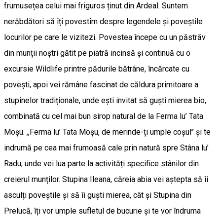
frumusețea celui mai friguros ținut din Ardeal. Suntem
nerăbdători să îți povestim despre legendele și poveștile
locurilor pe care le vizitezi. Povestea începe cu un păstrăv
din munții noștri gătit pe piatră incinsă și continuă cu o
excursie Wildlife printre pădurile bătrâne, încărcate cu
povești, apoi vei rămâne fascinat de căldura primitoare a
stupinelor tradiționale, unde ești invitat să guști mierea bio,
combinată cu cel mai bun sirop natural de la Ferma lu’ Tata
Moșu. ,,Ferma lu’ Tata Moșu, de merinde-ți umple coșul’’ și te
indrumă pe cea mai frumoasă cale prin natură spre Stâna lu’
Radu, unde vei lua parte la activități specifice stânilor din
creierul munților. Stupina Ileana, căreia abia vei aștepta să îi
asculți poveștile și să îi guști mierea, cât și Stupina din
Prelucă, îți vor umple sufletul de bucurie și te vor îndruma