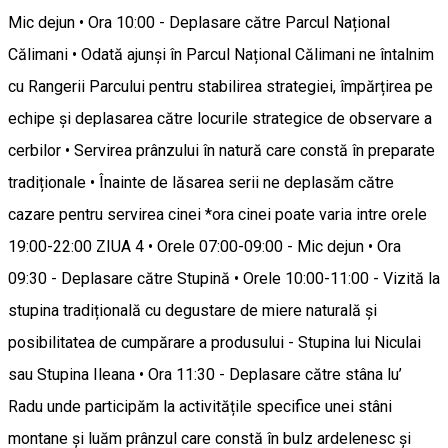
Mic dejun • Ora 10:00 - Deplasare către Parcul Național
Călimani • Odată ajunși în Parcul Național Călimani ne întalnim
cu Rangerii Parcului pentru stabilirea strategiei, împărțirea pe
echipe și deplasarea către locurile strategice de observare a
cerbilor • Servirea prânzului în natură care constă în preparate
tradiționale • Înainte de lăsarea serii ne deplasăm către
cazare pentru servirea cinei *ora cinei poate varia intre orele
19:00-22:00 ZIUA 4 • Orele 07:00-09:00 - Mic dejun • Ora
09:30 - Deplasare către Stupină • Orele 10:00-11:00 - Vizită la
stupina tradițională cu degustare de miere naturală și
posibilitatea de cumpărare a produsului - Stupina lui Niculai
sau Stupina Ileana • Ora 11:30 - Deplasare către stâna lu’
Radu unde participăm la activitățile specifice unei stâni
montane și luăm prânzul care constă în bulz ardelenesc și