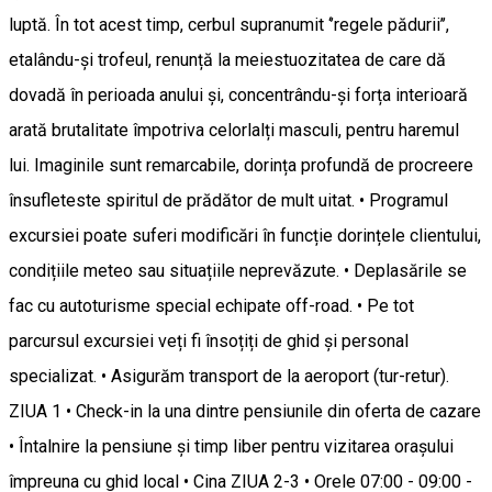
luptă. În tot acest timp, cerbul supranumit ‘’regele pădurii’’,
etalându-și trofeul, renunță la meiestuozitatea de care dă
dovadă în perioada anului și, concentrându-și forța interioară
arată brutalitate împotriva celorlalți masculi, pentru haremul
lui. Imaginile sunt remarcabile, dorința profundă de procreere
însufleteste spiritul de prădător de mult uitat. • Programul
excursiei poate suferi modificări în funcție dorințele clientului,
condițiile meteo sau situațiile neprevăzute. • Deplasările se
fac cu autoturisme special echipate off-road. • Pe tot
parcursul excursiei veți fi însoțiți de ghid și personal
specializat. • Asigurăm transport de la aeroport (tur-retur).
ZIUA 1 • Check-in la una dintre pensiunile din oferta de cazare
• Întalnire la pensiune și timp liber pentru vizitarea orașului
împreuna cu ghid local • Cina ZIUA 2-3 • Orele 07:00 - 09:00 -