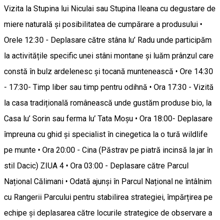
Vizita la Stupina lui Niculai sau Stupina Ileana cu degustare de
miere naturală și posibilitatea de cumpărare a produsului •
Orele 12:30 - Deplasare către stâna lu’ Radu unde participăm
la activitățile specific unei stâni montane și luăm prânzul care
constă în bulz ardelenesc și tocană muntenească • Ore 14:30
- 17:30- Timp liber sau timp pentru odihnă • Ora 17:30 - Vizită
la casa tradițională românească unde gustăm produse bio, la
Casa lu’ Sorin sau ferma lu’ Tata Moșu • Ora 18:00- Deplasare
împreuna cu ghid și specialist în cinegetica la o tură wildlife
pe munte • Ora 20:00 - Cina (Păstrav pe piatră incinsă la jar în
stil Dacic) ZIUA 4 • Ora 03:00 - Deplasare către Parcul
Național Călimani • Odată ajunși în Parcul Național ne întâlnim
cu Rangerii Parcului pentru stabilirea strategiei, împărțirea pe
echipe și deplasarea către locurile strategice de observare a