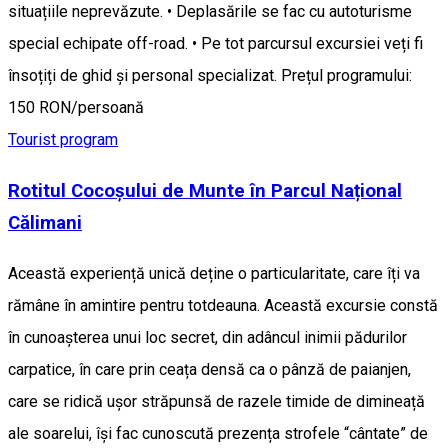
situațiile neprevăzute. • Deplasările se fac cu autoturisme
special echipate off-road. • Pe tot parcursul excursiei veți fi
însoțiți de ghid și personal specializat. Prețul programului:
150 RON/persoană
Tourist program
Rotitul Cocoșului de Munte în Parcul Național
Călimani
Această experiență unică deține o particularitate, care îți va
rămâne în amintire pentru totdeauna. Această excursie constă
în cunoașterea unui loc secret, din adâncul inimii pădurilor
carpatice, în care prin ceața densă ca o pânză de paianjen,
care se ridică ușor străpunsă de razele timide de dimineață
ale soarelui, își fac cunoscută prezența strofele “cântate” de