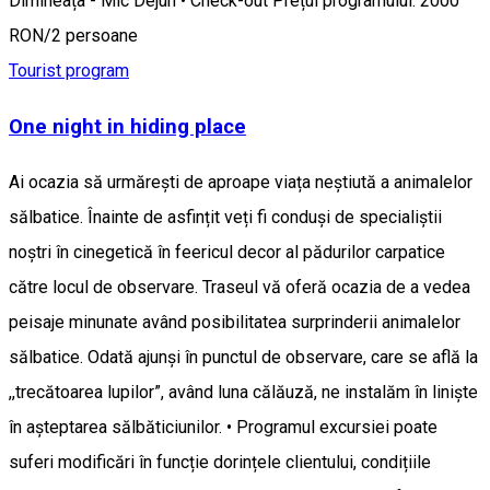
Dimineața - Mic Dejun • Check-out Prețul programului: 2000
RON/2 persoane
Tourist program
One night in hiding place
Ai ocazia să urmărești de aproape viața neștiută a animalelor
sălbatice. Înainte de asfințit veți fi conduși de specialiștii
noștri în cinegetică în feericul decor al pădurilor carpatice
către locul de observare. Traseul vă oferă ocazia de a vedea
peisaje minunate având posibilitatea surprinderii animalelor
sălbatice. Odată ajunși în punctul de observare, care se află la
,,trecătoarea lupilor”, având luna călăuză, ne instalăm în liniște
în așteptarea sălbăticiunilor. • Programul excursiei poate
suferi modificări în funcție dorințele clientului, condițiile