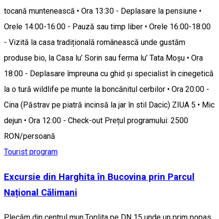
tocană muntenească • Ora 13:30 - Deplasare la pensiune •
Orele 14:00-16:00 - Pauză sau timp liber • Orele 16:00-18:00
- Vizită la casa tradițională românească unde gustăm
produse bio, la Casa lu’ Sorin sau ferma lu’ Tata Moșu • Ora
18:00 - Deplasare împreuna cu ghid și specialist în cinegetică
la o tură wildlife pe munte la boncănitul cerbilor • Ora 20:00 -
Cina (Păstrav pe piatră incinsă la jar în stil Dacic) ZIUA 5 • Mic
dejun • Ora 12:00 - Check-out Prețul programului: 2500
RON/persoană
Tourist program
Excursie din Harghita în Bucovina prin Parcul
Național Călimani
Plecăm din centrul mun.Toplita pe DN 15 unde un prim popas