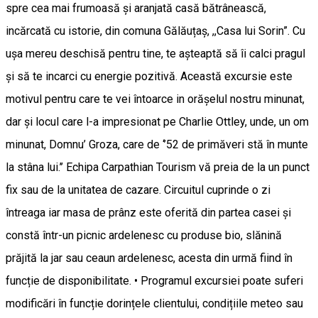
spre cea mai frumoasă și aranjată casă bătrânească,
incărcată cu istorie, din comuna Gălăuțaș, ,,Casa lui Sorin”. Cu
ușa mereu deschisă pentru tine, te așteaptă să îi calci pragul
și să te incarci cu energie pozitivă. Această excursie este
motivul pentru care te vei întoarce in orășelul nostru minunat,
dar și locul care l-a impresionat pe Charlie Ottley, unde, un om
minunat, Domnu’ Groza, care de ‘’52 de primăveri stă în munte
la stâna lui.’’ Echipa Carpathian Tourism vă preia de la un punct
fix sau de la unitatea de cazare. Circuitul cuprinde o zi
întreaga iar masa de prânz este oferită din partea casei și
constă într-un picnic ardelenesc cu produse bio, slănină
prăjită la jar sau ceaun ardelenesc, acesta din urmă fiind în
funcție de disponibilitate. • Programul excursiei poate suferi
modificări în funcție dorințele clientului, condițiile meteo sau