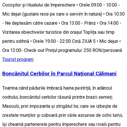
Cocoșilor și ritualului de împerechere • Orele 09:00 - 10:00 -
Mic dejun (gustare rece pe care o servim în natura) • Ora 10:30
- Ne deplasăm către cazare • Ora 13:00 - Prânz • Ora 14:00 -
Vizitarea obiectivelor turistice din orașul Toplița sau timp
pentru odihnă • Orele 19:00 - 22:00 Cină ZIUA 5 • Mic dejun •
Ora 12:00- Check-out Prețul programului: 250 RON/persoană
Tourist program
Boncănitul Cerbilor în Parcul Național Călimani
Toamna când pădurile îmbracă haina pestriță, în adâncul
codrului, boncănitul cerbilor răsună printre brazii semeți.
Masculii, prin impozanta și strigătul lor, care se izbește de
crestele munților și coboară prin văile ascunse de ochii lumii,
își cheamă partenerele pentru împerechere sau rivalii pentru