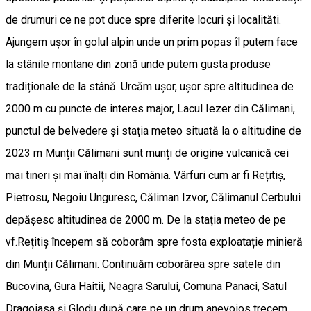
de drumuri ce ne pot duce spre diferite locuri și localităti.
Ajungem ușor în golul alpin unde un prim popas îl putem face
la stânile montane din zonă unde putem gusta produse
tradiționale de la stână. Urcăm ușor, ușor spre altitudinea de
2000 m cu puncte de interes major, Lacul Iezer din Călimani,
punctul de belvedere și stația meteo situată la o altitudine de
2023 m Munții Călimani sunt munți de origine vulcanică cei
mai tineri și mai înalți din România. Vârfuri cum ar fi Rețitiș,
Pietrosu, Negoiu Unguresc, Căliman Izvor, Călimanul Cerbului
depășesc altitudinea de 2000 m. De la stația meteo de pe
vf.Rețitiș începem să coborâm spre fosta exploatație minieră
din Munții Călimani. Continuăm coborârea spre satele din
Bucovina, Gura Haitii, Neagra Sarului, Comuna Panaci, Satul
Dragoiasa și Glodu după care pe un drum anevoios trecem