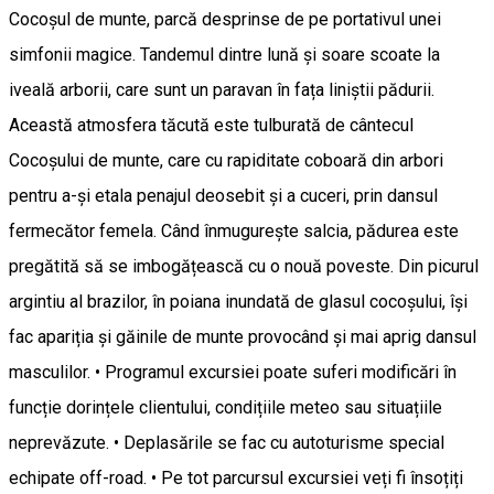
Cocoșul de munte, parcă desprinse de pe portativul unei
simfonii magice. Tandemul dintre lună și soare scoate la
iveală arborii, care sunt un paravan în fața liniștii pădurii.
Această atmosfera tăcută este tulburată de cântecul
Cocoșului de munte, care cu rapiditate coboară din arbori
pentru a-și etala penajul deosebit și a cuceri, prin dansul
fermecător femela. Când înmugurește salcia, pădurea este
pregătită să se imbogățească cu o nouă poveste. Din picurul
argintiu al brazilor, în poiana inundată de glasul cocoșului, își
fac apariția și găinile de munte provocând și mai aprig dansul
masculilor. • Programul excursiei poate suferi modificări în
funcție dorințele clientului, condițiile meteo sau situațiile
neprevăzute. • Deplasările se fac cu autoturisme special
echipate off-road. • Pe tot parcursul excursiei veți fi însoțiți