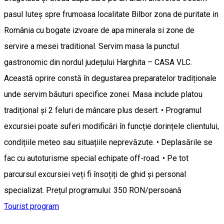
pasul Iuteș spre frumoasa localitate Bilbor zona de puritate in
România cu bogate izvoare de apa minerala si zone de
servire a mesei traditional. Servim masa la punctul
gastronomic din nordul județului Harghita – CASA VLC.
Această oprire constă în degustarea preparatelor tradiționale
unde servim băuturi specifice zonei. Masa include platou
tradițional și 2 feluri de mâncare plus desert. • Programul
excursiei poate suferi modificări în funcție dorințele clientului,
condițiile meteo sau situațiile neprevăzute. • Deplasările se
fac cu autoturisme special echipate off-road. • Pe tot
parcursul excursiei veți fi însoțiți de ghid și personal
specializat. Prețul programului: 350 RON/persoană
Tourist program