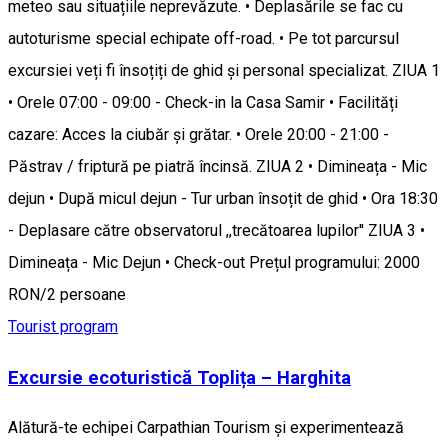
meteo sau situațiile neprevăzute. • Deplasările se fac cu
autoturisme special echipate off-road. • Pe tot parcursul
excursiei veți fi însoțiți de ghid și personal specializat. ZIUA 1
• Orele 07:00 - 09:00 - Check-in la Casa Samir • Facilități
cazare: Acces la ciubăr și grătar. • Orele 20:00 - 21:00 -
Păstrav / friptură pe piatră încinsă. ZIUA 2 • Dimineața - Mic
dejun • După micul dejun - Tur urban însoțit de ghid • Ora 18:30
- Deplasare către observatorul ,,trecătoarea lupilor'' ZIUA 3 •
Dimineața - Mic Dejun • Check-out Prețul programului: 2000
RON/2 persoane
Tourist program
Excursie ecoturistică Toplița – Harghita
Alătură-te echipei Carpathian Tourism și experimentează