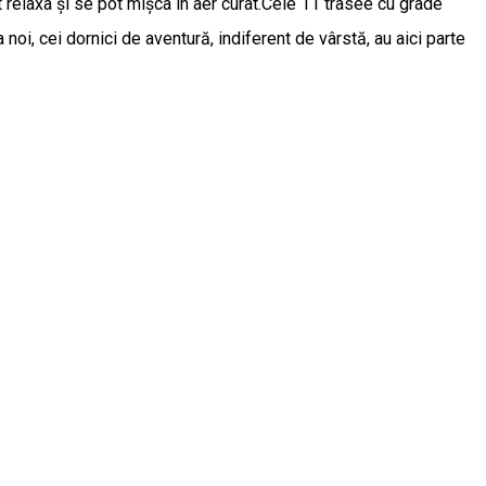
ot relaxa și se pot mișca în aer curat.Cele 11 trasee cu grade
oi, cei dornici de aventură, indiferent de vârstă, au aici parte