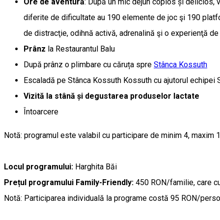
Ore de aventură
: După un mic dejun copios și delicios, 
diferite de dificultate au 190 elemente de joc şi 190 platf
de distracţie, odihnă activă, adrenalină şi o experienţă de 
Prânz
la Restaurantul Balu
După prânz o plimbare cu căruța spre
Stânca Kossuth
Escaladă pe Stânca Kossuth Kossuth cu ajutorul echipei
Vizită la stână și degustarea produselor lactate
Întoarcere
Notă: programul este valabil cu participare de minim 4, maxim 
Locul programului:
Harghita Băi
Prețul programului Family-Friendly:
450 RON/familie, care cu
Notă: Participarea individuală la programe costă 95 RON/pers