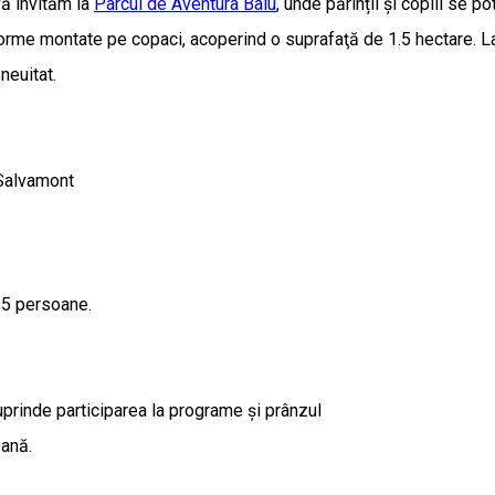
vă invităm la
Parcul de Aventura Balu
, unde părinții și copiii se p
orme montate pe copaci, acoperind o suprafaţă de 1.5 hectare. La n
neuitat.
 Salvamont
15 persoane.
prinde participarea la programe și prânzul
oană.