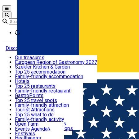
Open main menu
Loading
Discover
Our treasures
European Region of Gastronomy 2027
Where to sleep
Szekler Kitchen & Garden
Audio Guide
Top 25 accommodation
Legendary Harghita
Family-friendly accommodation
Română
What to eat & drink
Try it
Hotels
Motels
Top 25 restaurants
Guesthouses
Family-friendly restaurant
What to see
Hostels
GastroPoints
Vilas
Szekler Product
Top 25 travel spots
Cottages
Mountain product
Family-friendly attraction
What to do
Apartments
Restaurants, Pizza Places
Tourist Attractions
Rooms for rent
Fast Food
Culture
Top 25 what to do
Camping
Coffee Places
Sacred
Family-friendly activity
Events
Glamping
Confectionery, Creperie
Traditions and Customs
Open Farm
All accommodation
Ice Cream Shop
Demonstration Workshops
Thematic routes
Events Agenda
All restaurants
Wildlife
Festivals
Useful info
Healthiness