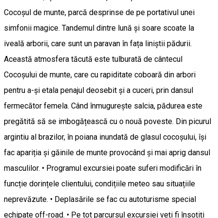
Cocoșul de munte, parcă desprinse de pe portativul unei
simfonii magice. Tandemul dintre lună și soare scoate la
iveală arborii, care sunt un paravan în fața liniștii pădurii.
Această atmosfera tăcută este tulburată de cântecul
Cocoșului de munte, care cu rapiditate coboară din arbori
pentru a-și etala penajul deosebit și a cuceri, prin dansul
fermecător femela. Când înmugurește salcia, pădurea este
pregătită să se imbogățească cu o nouă poveste. Din picurul
argintiu al brazilor, în poiana inundată de glasul cocoșului, își
fac apariția și găinile de munte provocând și mai aprig dansul
masculilor. • Programul excursiei poate suferi modificări în
funcție dorințele clientului, condițiile meteo sau situațiile
neprevăzute. • Deplasările se fac cu autoturisme special
echipate off-road. • Pe tot parcursul excursiei veți fi însoțiți