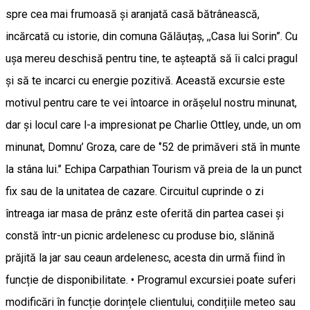
spre cea mai frumoasă și aranjată casă bătrânească,
incărcată cu istorie, din comuna Gălăuțaș, ,,Casa lui Sorin”. Cu
ușa mereu deschisă pentru tine, te așteaptă să îi calci pragul
și să te incarci cu energie pozitivă. Această excursie este
motivul pentru care te vei întoarce in orășelul nostru minunat,
dar și locul care l-a impresionat pe Charlie Ottley, unde, un om
minunat, Domnu’ Groza, care de ‘’52 de primăveri stă în munte
la stâna lui.’’ Echipa Carpathian Tourism vă preia de la un punct
fix sau de la unitatea de cazare. Circuitul cuprinde o zi
întreaga iar masa de prânz este oferită din partea casei și
constă într-un picnic ardelenesc cu produse bio, slănină
prăjită la jar sau ceaun ardelenesc, acesta din urmă fiind în
funcție de disponibilitate. • Programul excursiei poate suferi
modificări în funcție dorințele clientului, condițiile meteo sau