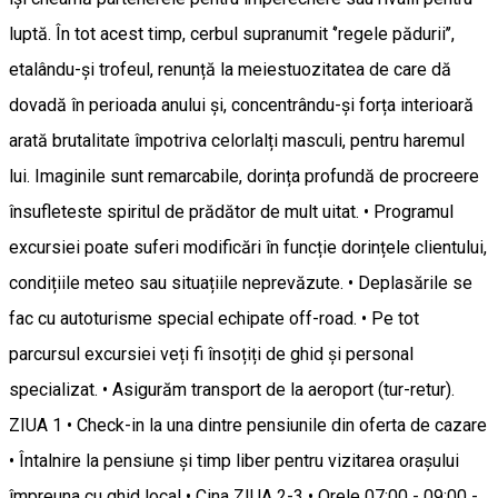
luptă. În tot acest timp, cerbul supranumit ‘’regele pădurii’’,
etalându-și trofeul, renunță la meiestuozitatea de care dă
dovadă în perioada anului și, concentrându-și forța interioară
arată brutalitate împotriva celorlalți masculi, pentru haremul
lui. Imaginile sunt remarcabile, dorința profundă de procreere
însufleteste spiritul de prădător de mult uitat. • Programul
excursiei poate suferi modificări în funcție dorințele clientului,
condițiile meteo sau situațiile neprevăzute. • Deplasările se
fac cu autoturisme special echipate off-road. • Pe tot
parcursul excursiei veți fi însoțiți de ghid și personal
specializat. • Asigurăm transport de la aeroport (tur-retur).
ZIUA 1 • Check-in la una dintre pensiunile din oferta de cazare
• Întalnire la pensiune și timp liber pentru vizitarea orașului
împreuna cu ghid local • Cina ZIUA 2-3 • Orele 07:00 - 09:00 -