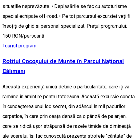
situațiile neprevăzute. • Deplasările se fac cu autoturisme
special echipate off-road. • Pe tot parcursul excursiei veți fi
însoțiți de ghid și personal specializat. Prețul programului:
150 RON/persoană
Tourist program
Rotitul Cocoșului de Munte în Parcul Național
Călimani
Această experiență unică deține o particularitate, care îți va
rămâne în amintire pentru totdeauna. Această excursie constă
în cunoașterea unui loc secret, din adâncul inimii pădurilor
carpatice, în care prin ceața densă ca o pânză de paianjen,
care se ridică ușor străpunsă de razele timide de dimineață
ale soarelui, își fac cunoscută prezența strofele “cântate” de