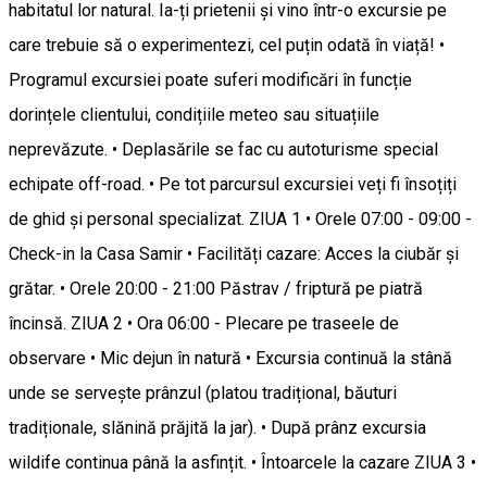
habitatul lor natural. Ia-ți prietenii și vino într-o excursie pe
care trebuie să o experimentezi, cel puțin odată în viață! •
Programul excursiei poate suferi modificări în funcție
dorințele clientului, condițiile meteo sau situațiile
neprevăzute. • Deplasările se fac cu autoturisme special
echipate off-road. • Pe tot parcursul excursiei veți fi însoțiți
de ghid și personal specializat. ZIUA 1 • Orele 07:00 - 09:00 -
Check-in la Casa Samir • Facilități cazare: Acces la ciubăr și
grătar. • Orele 20:00 - 21:00 Păstrav / friptură pe piatră
încinsă. ZIUA 2 • Ora 06:00 - Plecare pe traseele de
observare • Mic dejun în natură • Excursia continuă la stână
unde se servește prânzul (platou tradițional, băuturi
tradiționale, slănină prăjită la jar). • După prânz excursia
wildife continua până la asfințit. • Întoarcele la cazare ZIUA 3 •