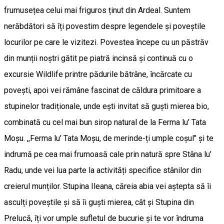
frumusețea celui mai friguros ținut din Ardeal. Suntem
nerăbdători să îți povestim despre legendele și poveștile
locurilor pe care le vizitezi. Povestea începe cu un păstrăv
din munții noștri gătit pe piatră incinsă și continuă cu o
excursie Wildlife printre pădurile bătrâne, încărcate cu
povești, apoi vei rămâne fascinat de căldura primitoare a
stupinelor tradiționale, unde ești invitat să guști mierea bio,
combinată cu cel mai bun sirop natural de la Ferma lu’ Tata
Moșu. ,,Ferma lu’ Tata Moșu, de merinde-ți umple coșul’’ și te
indrumă pe cea mai frumoasă cale prin natură spre Stâna lu’
Radu, unde vei lua parte la activități specifice stânilor din
creierul munților. Stupina Ileana, căreia abia vei aștepta să îi
asculți poveștile și să îi guști mierea, cât și Stupina din
Prelucă, îți vor umple sufletul de bucurie și te vor îndruma