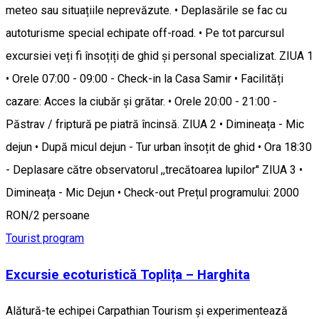
meteo sau situațiile neprevăzute. • Deplasările se fac cu
autoturisme special echipate off-road. • Pe tot parcursul
excursiei veți fi însoțiți de ghid și personal specializat. ZIUA 1
• Orele 07:00 - 09:00 - Check-in la Casa Samir • Facilități
cazare: Acces la ciubăr și grătar. • Orele 20:00 - 21:00 -
Păstrav / friptură pe piatră încinsă. ZIUA 2 • Dimineața - Mic
dejun • După micul dejun - Tur urban însoțit de ghid • Ora 18:30
- Deplasare către observatorul ,,trecătoarea lupilor'' ZIUA 3 •
Dimineața - Mic Dejun • Check-out Prețul programului: 2000
RON/2 persoane
Tourist program
Excursie ecoturistică Toplița – Harghita
Alătură-te echipei Carpathian Tourism și experimentează