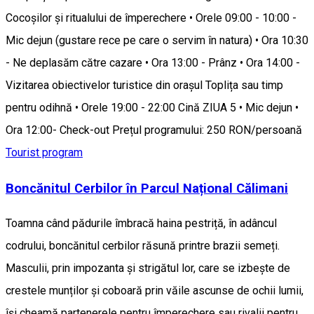
Cocoșilor și ritualului de împerechere • Orele 09:00 - 10:00 -
Mic dejun (gustare rece pe care o servim în natura) • Ora 10:30
- Ne deplasăm către cazare • Ora 13:00 - Prânz • Ora 14:00 -
Vizitarea obiectivelor turistice din orașul Toplița sau timp
pentru odihnă • Orele 19:00 - 22:00 Cină ZIUA 5 • Mic dejun •
Ora 12:00- Check-out Prețul programului: 250 RON/persoană
Tourist program
Boncănitul Cerbilor în Parcul Național Călimani
Toamna când pădurile îmbracă haina pestriță, în adâncul
codrului, boncănitul cerbilor răsună printre brazii semeți.
Masculii, prin impozanta și strigătul lor, care se izbește de
crestele munților și coboară prin văile ascunse de ochii lumii,
își cheamă partenerele pentru împerechere sau rivalii pentru