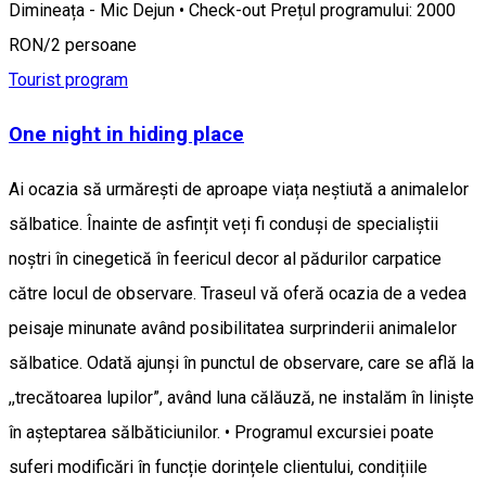
Dimineața - Mic Dejun • Check-out Prețul programului: 2000
RON/2 persoane
Tourist program
One night in hiding place
Ai ocazia să urmărești de aproape viața neștiută a animalelor
sălbatice. Înainte de asfințit veți fi conduși de specialiștii
noștri în cinegetică în feericul decor al pădurilor carpatice
către locul de observare. Traseul vă oferă ocazia de a vedea
peisaje minunate având posibilitatea surprinderii animalelor
sălbatice. Odată ajunși în punctul de observare, care se află la
,,trecătoarea lupilor”, având luna călăuză, ne instalăm în liniște
în așteptarea sălbăticiunilor. • Programul excursiei poate
suferi modificări în funcție dorințele clientului, condițiile