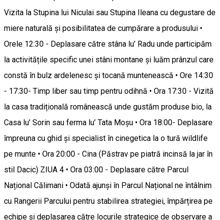
Vizita la Stupina lui Niculai sau Stupina Ileana cu degustare de
miere naturală și posibilitatea de cumpărare a produsului •
Orele 12:30 - Deplasare către stâna lu’ Radu unde participăm
la activitățile specific unei stâni montane și luăm prânzul care
constă în bulz ardelenesc și tocană muntenească • Ore 14:30
- 17:30- Timp liber sau timp pentru odihnă • Ora 17:30 - Vizită
la casa tradițională românească unde gustăm produse bio, la
Casa lu’ Sorin sau ferma lu’ Tata Moșu • Ora 18:00- Deplasare
împreuna cu ghid și specialist în cinegetica la o tură wildlife
pe munte • Ora 20:00 - Cina (Păstrav pe piatră incinsă la jar în
stil Dacic) ZIUA 4 • Ora 03:00 - Deplasare către Parcul
Național Călimani • Odată ajunși în Parcul Național ne întâlnim
cu Rangerii Parcului pentru stabilirea strategiei, împărțirea pe
echipe și deplasarea către locurile strategice de observare a