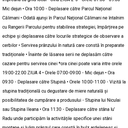
Mic dejun • Ora 10:00 - Deplasare către Parcul Național
Călimani • Odată ajunși în Parcul Național Călimani ne întalnim
cu Rangerii Parcului pentru stabilirea strategiei, împărțirea pe
echipe și deplasarea către locurile strategice de observare a
cerbilor • Servirea prânzului în natură care constă în preparate
tradiționale • Înainte de lăsarea serii ne deplasăm către
cazare pentru servirea cinei *ora cinei poate varia intre orele
19:00-22:00 ZIUA 4 • Orele 07:00-09:00 - Mic dejun • Ora
09:30 - Deplasare către Stupină • Orele 10:00-11:00 - Vizită la
stupina tradițională cu degustare de miere naturală și
posibilitatea de cumpărare a produsului - Stupina lui Niculai
sau Stupina Ileana • Ora 11:30 - Deplasare către stâna lu’
Radu unde participăm la activitățile specifice unei stâni
montane și luăm prânzul care constă în bulz ardelenesc și