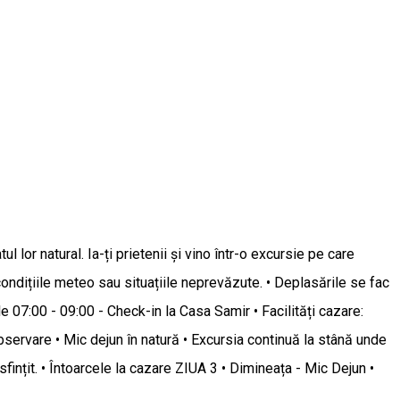
lor natural. Ia-ți prietenii și vino într-o excursie pe care
 condițiile meteo sau situațiile neprevăzute. • Deplasările se fac
le 07:00 - 09:00 - Check-in la Casa Samir • Facilități cazare:
observare • Mic dejun în natură • Excursia continuă la stână unde
asfințit. • Întoarcele la cazare ZIUA 3 • Dimineața - Mic Dejun •