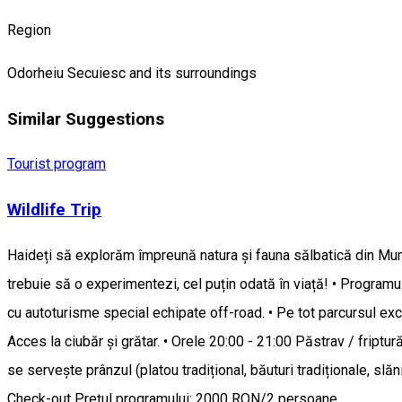
Region
Odorheiu Secuiesc and its surroundings
Similar Suggestions
Tourist program
Wildlife Trip
Haideți să explorăm împreună natura și fauna sălbatică din Munții 
trebuie să o experimentezi, cel puțin odată în viață! • Programul
cu autoturisme special echipate off-road. • Pe tot parcursul excur
Acces la ciubăr și grătar. • Orele 20:00 - 21:00 Păstrav / friptu
se servește prânzul (platou tradițional, băuturi tradiționale, slăn
Check-out Prețul programului: 2000 RON/2 persoane