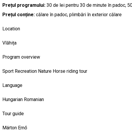
Prețul programului:
30 de lei pentru 30 de minute în padoc, 50 
Prețul conține:
călare în padoc, plimbări în exterior călare
Location
Vlăhița
Program overview
Sport
Recreation
Nature
Horse riding tour
Language
Hungarian
Romanian
Tour guide
Márton Ernő