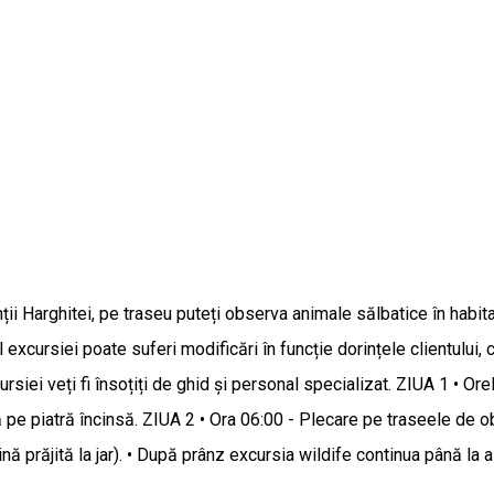
Harghitei, pe traseu puteți observa animale sălbatice în habitatul 
 excursiei poate suferi modificări în funcție dorințele clientului,
siei veți fi însoțiți de ghid și personal specializat. ZIUA 1 • Ore
ră pe piatră încinsă. ZIUA 2 • Ora 06:00 - Plecare pe traseele de 
ină prăjită la jar). • După prânz excursia wildife continua până la 