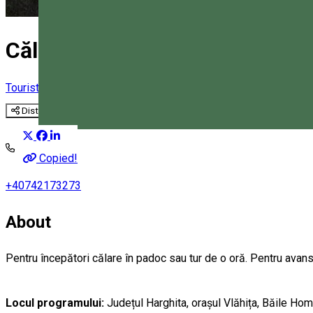
Călărie
Tourist program
Horse riding tours
Distribuie
Magyar
Copied!
+40742173273
About
Pentru începători călare în padoc sau tur de o oră. Pentru avans
Locul programului:
Județul Harghita, orașul Vlăhița, Băile Ho