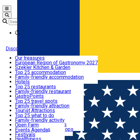
Open main menu
Loading
Discover
Our treasures
European Region of Gastronomy 2027
Where to sleep
Szekler Kitchen & Garden
Audio Guide
Top 25 accommodation
Legendary Harghita
Family-friendly accommodation
Română
What to eat & drink
Try it
Hotels
Motels
Top 25 restaurants
Guesthouses
Family-friendly restaurant
What to see
Hostels
GastroPoints
Vilas
Szekler Product
Top 25 travel spots
Cottages
Mountain product
Family-friendly attraction
What to do
Apartments
Restaurants, Pizza Places
Tourist Attractions
Rooms for rent
Fast Food
Culture
Top 25 what to do
Camping
Coffee Places
Sacred
Family-friendly activity
Events
Glamping
Confectionery, Creperie
Traditions and Customs
Open Farm
All accommodation
Ice Cream Shop
Demonstration Workshops
Thematic routes
Events Agenda
All restaurants
Wildlife
Festivals
Useful info
Healthiness