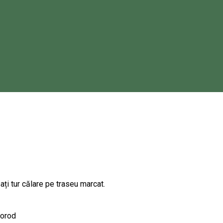
ați tur călare pe traseu marcat.
morod