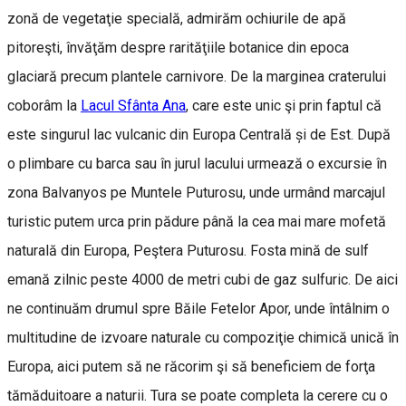
zonă de vegetaţie specială, admirăm ochiurile de apă
pitoreşti, învăţăm despre rarităţiile botanice din epoca
glaciară precum plantele carnivore. De la marginea craterului
coborâm la
Lacul Sfânta Ana
, care este unic şi prin faptul că
este singurul lac vulcanic din Europa Centrală și de Est. După
o plimbare cu barca sau în jurul lacului urmează o excursie în
zona Balvanyos pe Muntele Puturosu, unde urmând marcajul
turistic putem urca prin pădure până la cea mai mare mofetă
naturală din Europa, Peştera Puturosu. Fosta mină de sulf
emană zilnic peste 4000 de metri cubi de gaz sulfuric. De aici
ne continuăm drumul spre Băile Fetelor Apor, unde întâlnim o
multitudine de izvoare naturale cu compoziţie chimică unică în
Europa, aici putem să ne răcorim şi să beneficiem de forţa
tămăduitoare a naturii. Tura se poate completa la cerere cu o