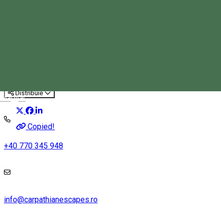
Drumeție în Ținutul Vulcanilor
Trekking
Tourist program
Distribuie
Magyar
Copied!
+40 770 345 948
info@carpathianescapes.ro