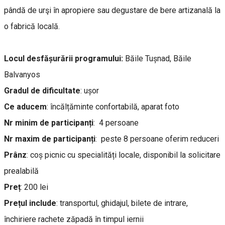
pândă de urşi în apropiere sau degustare de bere artizanală la
o fabrică locală.
Locul desfășurării programului:
Băile Tușnad, Băile
Balvanyos
Gradul de dificultate
: ușor
Ce aducem
: încălțăminte confortabilă, aparat foto
Nr minim de participanți
: 4 persoane
Nr maxim de participanți
: peste 8 persoane oferim reduceri
Prânz
: coș picnic cu specialități locale, disponibil la solicitare
prealabilă
Preț
: 200 lei
Prețul include
: transportul, ghidajul, bilete de intrare,
închiriere rachete zăpadă în timpul iernii