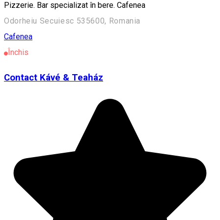
Pizzerie. Bar specializat în bere. Cafenea
Odorheiu Secuiesc 535600, Romania
Cafenea
Închis
Contact Kávé & Teaház