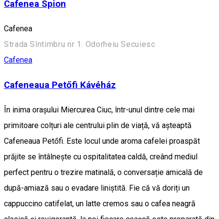
Cafenea Spion
Cafenea
Strada Sîntimbru nr 1. Odorheiu Secuiesc
Cafenea
Cafeneaua Petőfi Kávéház
În inima orașului Miercurea Ciuc, într-unul dintre cele mai
primitoare colțuri ale centrului plin de viață, vă așteaptă
Cafeneaua Petőfi. Este locul unde aroma cafelei proaspăt
prăjite se întâlnește cu ospitalitatea caldă, creând mediul
perfect pentru o trezire matinală, o conversație amicală de
după-amiază sau o evadare liniștită. Fie că vă doriți un
cappuccino catifelat, un latte cremos sau o cafea neagră