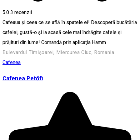
5.0
3
recenzii
Cafeaua și ceea ce se află în spatele ei! Descoperă bucătăria
cafelei, gustă-o și ia acasă cele mai îndrăgite cafele și
prăjituri din lume! Comandă prin aplicația Hamm
Bulevardul Timișoarei, Miercurea Ciuc, Romania
Cafenea
Cafenea Petőfi