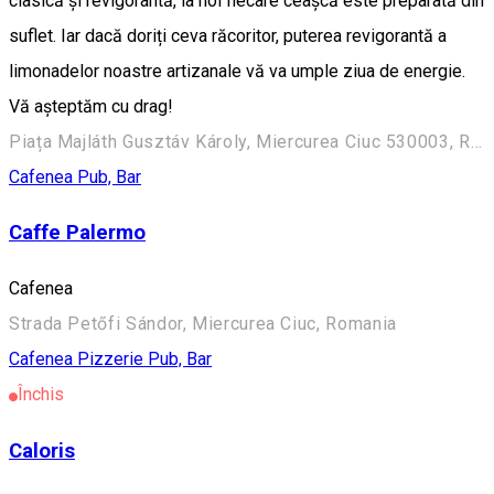
clasică și revigorantă, la noi fiecare ceașcă este preparată din
suflet. Iar dacă doriți ceva răcoritor, puterea revigorantă a
limonadelor noastre artizanale vă va umple ziua de energie.
Vă așteptăm cu drag!
Piața Majláth Gusztáv Károly, Miercurea Ciuc 530003, Romania
Cafenea
Pub, Bar
Caffe Palermo
Cafenea
Strada Petőfi Sándor, Miercurea Ciuc, Romania
Cafenea
Pizzerie
Pub, Bar
Închis
Caloris