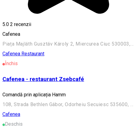
5.0
2
recenzii
Cafenea
Piața Majláth Gusztáv Károly 2, Miercurea Ciuc 530003, Romania
Cafenea
Restaurant
Închis
Cafenea - restaurant Zsebcafé
Comandă prin aplicația Hamm
108, Strada Bethlen Gábor, Odorheiu Secuiesc 535600, Romania
Cafenea
Deschis