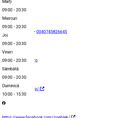
Marți
Hartă
09:00
-
20:30
Miercuri
09:00
-
20:30
0040744313121
•
0040745826645
Joi
09:00
-
20:30
Vineri
jatszohaz@zseb.ro
09:00
-
20:30
Sâmbătă
09:00
-
20:30
Duminică
http://www.zseb.ro/
10:00
-
15:30
https://www.facebook.com/zseblak/