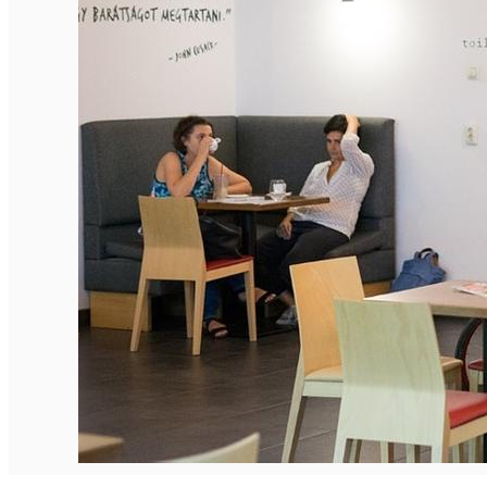
Închirieri de biciclete
English