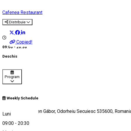
Cafenea
Restaurant
Distribuie
Copied!
09:00 - 20:30
Deschis
Program
Weekly Schedule
108, Strada Bethlen Gábor, Odorheiu Secuiesc 535600, Romani
Luni
09:00
-
20:30