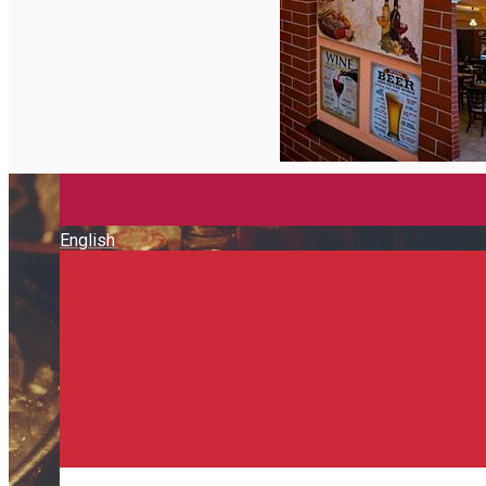
Închirieri de biciclete
English