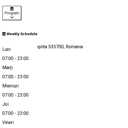
Program
Weekly Schedule
Strada Gării 16, Toplita 535700, Romania
Luni
07:00
-
23:00
Marți
Hartă
07:00
-
23:00
Miercuri
07:00
-
23:00
0040735211814
Joi
07:00
-
23:00
Vineri