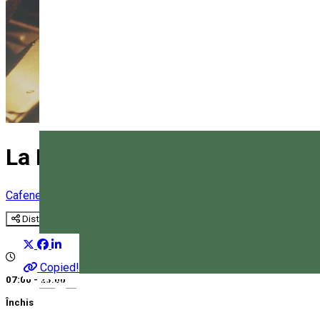
La Rocca Pub&Grill
Cafenea
Pub, Bar
Restaurant
Distribuie
Copied!
07:00 - 23:00
Magyar
Închis