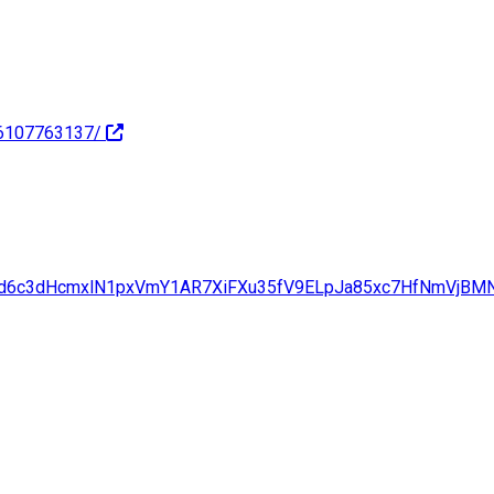
96107763137/
wNjd6c3dHcmxlN1pxVmY1AR7XiFXu35fV9ELpJa85xc7HfNmVjBM