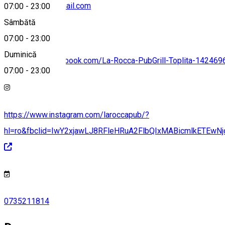
tompeaflorin@gmail.com
07:00
-
23:00
Sâmbătă
07:00
-
23:00
Duminică
https://www.facebook.com/La-Rocca-PubGrill-Toplita-14246
07:00
-
23:00
https://www.instagram.com/laroccapub/?
hl=ro&fbclid=IwY2xjawLJ8RFleHRuA2FlbQIxMABicmlkETE
0735211814