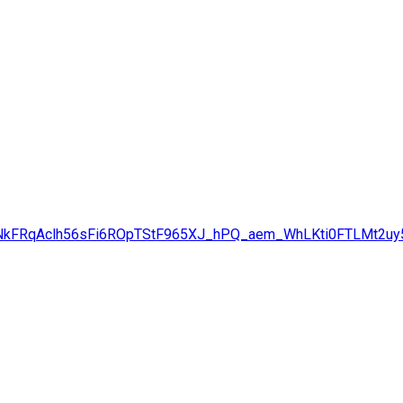
NkFRqAclh56sFi6ROpTStF965XJ_hPQ_aem_WhLKti0FTLMt2uy