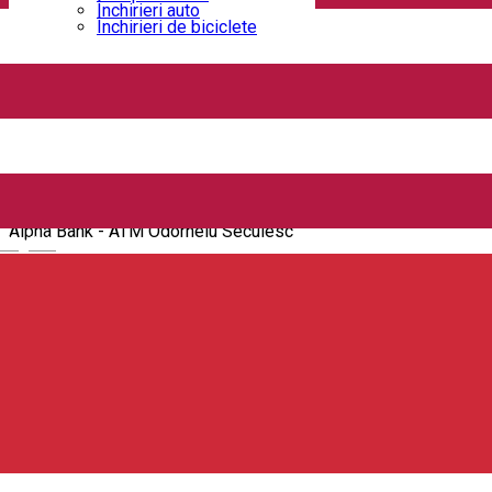
Închirieri auto
Închirieri de biciclete
Alpha Bank - ATM Kossuth Lajos Miercurea Ciuc
Strada Kossuth Lajos 32, Miercurea Ciuc 530003, Romania
ATM
Alpha Bank - ATM Odorheiu Secuiesc
Alpha Bank - ATM Odorheiu Secuiesc
English
Strada II Rákóczi Ferenc 11, Odorheiu Secuiesc 535600, Romania
ATM
Banca Românească - ATM Miercurea Ciuc
Banca Românească - ATM Miercurea Ciuc
Piața Majláth Gusztáv Károly 6, Miercurea Ciuc 530003, Romania
ATM