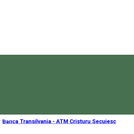
Banca Transilvania - ATM Bulevard Miercurea
Ciuc
Banca Transilvania - ATM Bulevard Miercurea Ciuc
Bulevardul Frăției 2, Miercurea Ciuc 530003, Romania
ATM
Banca Transilvania - ATM Carpați Borsec
Banca Transilvania - ATM Carpați Borsec
Strada Carpați 6, Borsec 535300, Romania
ATM
Magyar
Banca Transilvania - ATM Cristuru Secuiesc