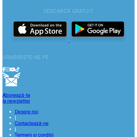
DESCARCĂ GRATUIT
URMĂREȘTE-NE PE
Abonează-te
la newsletter
Despre noi
|
Contactează-ne
|
Termeni și condiții