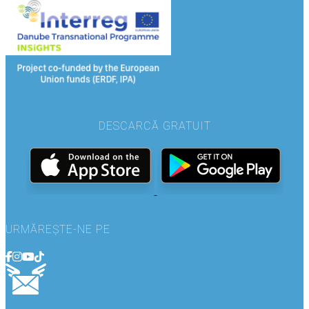
DESCARCĂ GRATUIT
URMĂREȘTE-NE PE