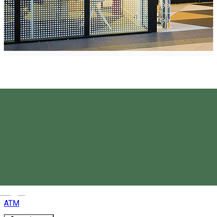
Banca Transilvania - ATM
Cristuru Secuiesc
Magyar
ATM