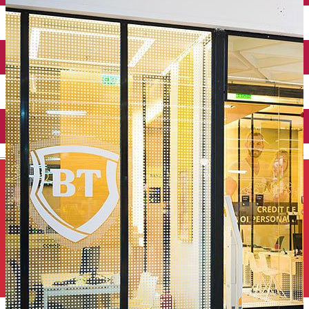
Închirieri auto
Închirieri de biciclete
English