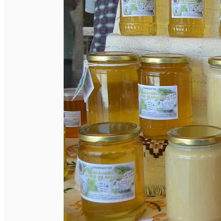
Închirieri de biciclete
English