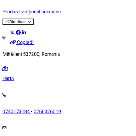
Produs tradițional secuiesc
Distribuie
Copied!
Mihăileni 537200, Romania
Hartă
0740173184
•
0266326019