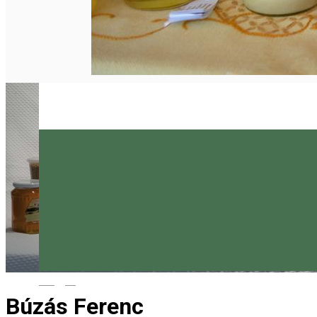
Magyar
Búzás Ferenc