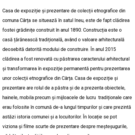
Casa de expoziție și prezentare de colecții etnografice din
comuna Cârța se situează în satul Ineu, este de fapt clădirea
fostei grădinițe construit în anul 1890. Construcția este o
casă țărănească tradițională, având o valoare arhitecturală
deosebită datorită modului de construire. În anul 2015
clădirea a fost renovată cu păstrarea caracterului arhitectural
și transformarea în expoziţie permanentă pentru prezentarea
unor colecții etnografice din Cârța. Casa de expoziție și
prezentare are rolul de a păstra și de a prezenta obiectele,
hainele, mobila precum și mijloacele de lucru tradiționale care
erau folosite în comună de-a lungul timpurilor și care prezintă
astăzi istoria comunei și a locuitorilor. În locație se pot
viziona și filme scurte de prezentare despre meșteșugurile,