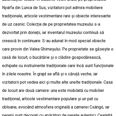
Nyárfa din Lunca de Sus, vizitatorii pot admira mobiliere
tradiționale, articole vestimentare rare și obiecte interesante
de uz casnic. Colecția de pe proprietatea muzeului s-a
dezvoltat prin donații, iar inventarul muzeului continuă să
crească în continuare. S-au adunat în mod special obiecte
care provin din Valea Ghimeșului. Pe proprietate se găsește o
casă de locuit, o bucătărie și o clădire gospodărească,
echipate cu instrumente tradiționale care încă sunt funcționale
în zilele noastre. În grajd se află și o căruță veche, iar
vizitatorii pot vedea aici și multe alte unelte tradiționale. Casa
de locuit are două camere: una este mobilată cu mobilier
tradițional, articole vestimentare populare și un pat cu
obloane, evocând atmosfera originală a camerei Csángó, iar
pereții sunt decorați cu apărători de perete autentici. Cealaltă