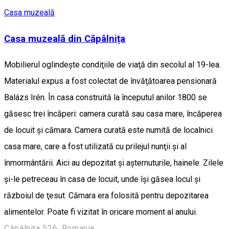
Casa muzeală
Casa muzeală din Căpâlnița
Mobilierul oglindeşte condiţiile de viaţă din secolul al 19-lea.
Materialul expus a fost colectat de învăţătoarea pensionară
Balázs Irén. În casa construită la începutul anilor 1800 se
găsesc trei încăperi: camera curată sau casa mare, încăperea
de locuit şi cămara. Camera curată este numită de localnici
casa mare, care a fost utilizată cu prilejul nunţii şi al
înmormântării. Aici au depozitat şi aşternuturile, hainele. Zilele
şi-le petreceau în casa de locuit, unde îşi găsea locul şi
războiul de ţesut. Cămara era folosită pentru depozitarea
alimentelor. Poate fi vizitat în oricare moment al anului.
Căpâlnița 526, Romania