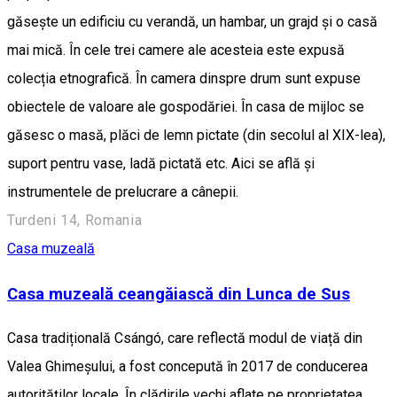
găsește un edificiu cu verandă, un hambar, un grajd și o casă
mai mică. În cele trei camere ale acesteia este expusă
colecția etnografică. În camera dinspre drum sunt expuse
obiectele de valoare ale gospodăriei. În casa de mijloc se
găsesc o masă, plăci de lemn pictate (din secolul al XIX-lea),
suport pentru vase, ladă pictată etc. Aici se află și
instrumentele de prelucrare a cânepii.
Turdeni 14, Romania
Casa muzeală
Casa muzeală ceangăiască din Lunca de Sus
Casa tradițională Csángó, care reflectă modul de viață din
Valea Ghimeșului, a fost concepută în 2017 de conducerea
autorităților locale. În clădirile vechi aflate pe proprietatea