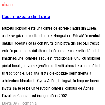
Închis
Casa muzeală din Lueta
Muzeul popular este una dintre celebrele clădiri din Lueta,
unde se găsesc multe obiecte etnografice. Situată în centrul
satului, această casă construită din piatră din secolul trecut
este în prezent mobilată cu două camere care reflectă fidel
imaginea unei camere secuiești tradiționale. Unul cu mobilier
pictat local și diverse țesături reflectă atmosfera unei săli de
tir tradiționale. Cealaltă arată o expoziție permanentă a
arhitecturii filmului lui Gyula Ádám, fotograf, în timp ce tinerii
învață să țese pe un țesut din cameră, condus de Ágnes
Fazakas. Casa a fost inaugurată în 2002.
Lueta 397, Romania