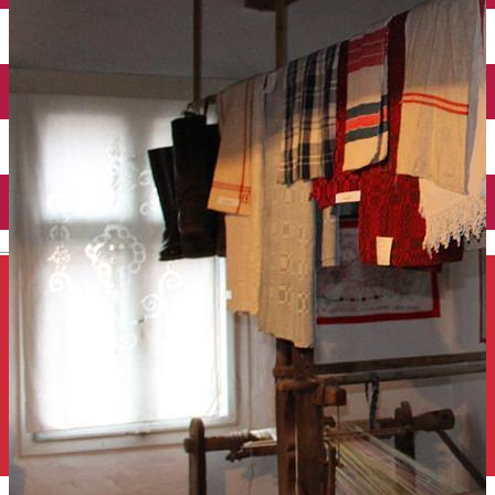
Închirieri auto
Închirieri de biciclete
English