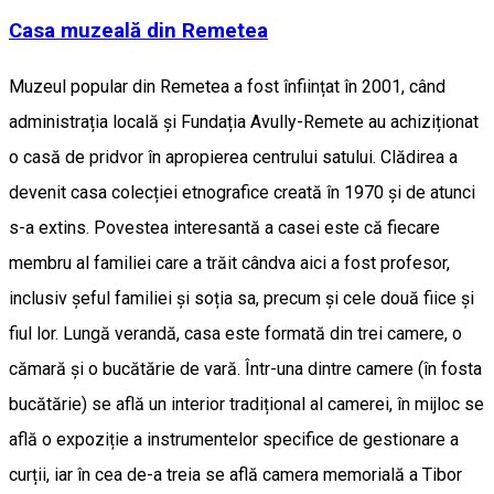
Casa muzeală din Remetea
Muzeul popular din Remetea a fost înființat în 2001, când
administrația locală și Fundația Avully-Remete au achiziționat
o casă de pridvor în apropierea centrului satului. Clădirea a
devenit casa colecției etnografice creată în 1970 și de atunci
s-a extins. Povestea interesantă a casei este că fiecare
membru al familiei care a trăit cândva aici a fost profesor,
inclusiv șeful familiei și soția sa, precum și cele două fiice și
fiul lor. Lungă verandă, casa este formată din trei camere, o
cămară și o bucătărie de vară. Într-una dintre camere (în fosta
bucătărie) se află un interior tradițional al camerei, în mijloc se
află o expoziție a instrumentelor specifice de gestionare a
curții, iar în cea de-a treia se află camera memorială a Tibor