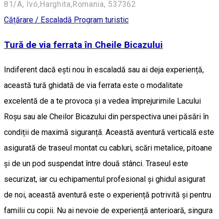
81/A, Ivó,Harghita,Romania, 537362
Cățărare / Escaladă
Program turistic
Tură de via ferrata în Cheile Bicazului
Indiferent dacă ești nou în escaladă sau ai deja experiență,
această tură ghidată de via ferrata este o modalitate
excelentă de a te provoca și a vedea împrejurimile Lacului
Roșu sau ale Cheilor Bicazului din perspectiva unei păsări în
condiții de maximă siguranță. Această aventură verticală este
asigurată de traseul montat cu cabluri, scări metalice, pitoane
și de un pod suspendat între două stânci. Traseul este
securizat, iar cu echipamentul profesional și ghidul asigurat
de noi, această aventură este o experiență potrivită și pentru
familii cu copii. Nu ai nevoie de experiență anterioară, singura