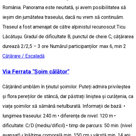
România. Panorama este neuitată, și avem posibilitatea să
ieșim din jumătatea traseului, dacă nu vrem să continuăm.
Traseul a fost amenajat de către alpinistul recunoscut Ticu
Lăcătușu. Gradul de dificultate B, punctul de cheie C, cățărarea
durează 2/2,5 – 3 ore Numărul participanților: max 6, min 2
Cățărare / Escaladă
Via Ferrata "Șoim călător"
Cățărând umblăm în ținutul șoimilor. Puteți admira privileștea
și flora pereților de stâncă, dar păstrați liniștea și curățenia, ca
viața șoimilor să sămână netulburată. Informații de bază: •
lungimea traseului: 240 m • diferența de nivel: 120 m •
dificultate: C/D (mediu/dificil) • timp de parcurs: 50 min. (nivel
avansat) • înălțime corporală min. 150 cm • vârstă min. 14 ani