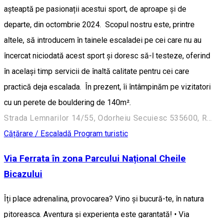
așteaptă pe pasionații acestui sport, de aproape și de
departe, din octombrie 2024. Scopul nostru este, printre
altele, să introducem în tainele escaladei pe cei care nu au
încercat niciodată acest sport și doresc să-l testeze, oferind
în același timp servicii de înaltă calitate pentru cei care
practică deja escalada. În prezent, îi întâmpinăm pe vizitatori
cu un perete de bouldering de 140m².
Strada Lemnarilor 14/55, Odorheiu Secuiesc 535600, Romania
Cățărare / Escaladă
Program turistic
Via Ferrata în zona Parcului Național Cheile
Bicazului
Îți place adrenalina, provocarea? Vino și bucură-te, în natura
pitoreasca. Aventura și experiența este garantată! • Via