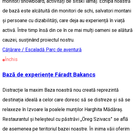
monitor/snowboard, activități de sitski iarna). Echipa noastră
de bază este alcătuită din monitori de schi, salvatori montani
și persoane cu dizabilități, care deja au experiență în viață
activă. Între timp însă din ce în ce mai mulți oameni se alătură
cauzei, susținând proiectul nostru.
Cățărare / Escaladă
Parc de aventură
Închis
Bază de experiențe Fáradt Bakancs
Distracție la maxim Baza noastră nou creată reprezintă
destinația ideală a celor care doresc să se distreze și să se
relaxeze în Izvoare la poalele munților Harghita Mădăraș.
Restaurantul și heleșteul cu păstrăvi „Öreg Szivacs” se află
de asemenea pe teritoriul bazei noastre. În inima văii oferim