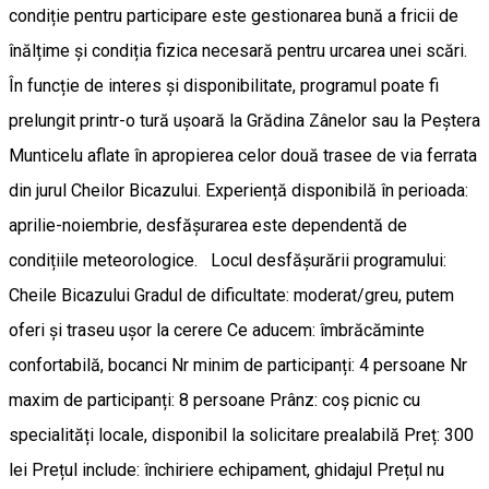
condiție pentru participare este gestionarea bună a fricii de
înălțime și condiția fizica necesară pentru urcarea unei scări.
În funcție de interes și disponibilitate, programul poate fi
prelungit printr-o tură ușoară la Grădina Zânelor sau la Peștera
Munticelu aflate în apropierea celor două trasee de via ferrata
din jurul Cheilor Bicazului. Experiență disponibilă în perioada:
aprilie-noiembrie, desfășurarea este dependentă de
condițiile meteorologice. Locul desfășurării programului:
Cheile Bicazului Gradul de dificultate: moderat/greu, putem
oferi și traseu ușor la cerere Ce aducem: îmbrăcăminte
confortabilă, bocanci Nr minim de participanți: 4 persoane Nr
maxim de participanți: 8 persoane Prânz: coș picnic cu
specialități locale, disponibil la solicitare prealabilă Preț: 300
lei Prețul include: închiriere echipament, ghidajul Prețul nu