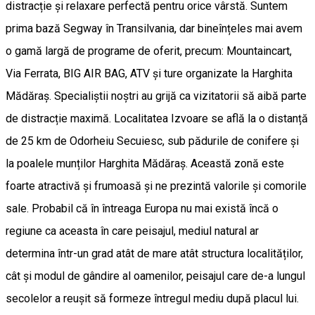
distracție și relaxare perfectă pentru orice vârstă. Suntem
prima bază Segway în Transilvania, dar bineînțeles mai avem
o gamă largă de programe de oferit, precum: Mountaincart,
Via Ferrata, BIG AIR BAG, ATV și ture organizate la Harghita
Mădăraș. Specialiștii noștri au grijă ca vizitatorii să aibă parte
de distracție maximă. Localitatea Izvoare se află la o distanță
de 25 km de Odorheiu Secuiesc, sub pădurile de conifere și
la poalele munților Harghita Mădăraș. Această zonă este
foarte atractivă și frumoasă și ne prezintă valorile și comorile
sale. Probabil că în întreaga Europa nu mai există încă o
regiune ca aceasta în care peisajul, mediul natural ar
determina într-un grad atât de mare atât structura localităților,
cât și modul de gândire al oamenilor, peisajul care de-a lungul
secolelor a reușit să formeze întregul mediu după placul lui.