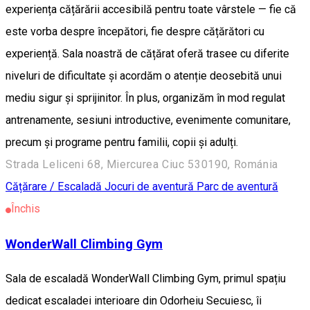
experiența cățărării accesibilă pentru toate vârstele — fie că
este vorba despre începători, fie despre cățărători cu
experiență. Sala noastră de cățărat oferă trasee cu diferite
niveluri de dificultate și acordăm o atenție deosebită unui
mediu sigur și sprijinitor. În plus, organizăm în mod regulat
antrenamente, sesiuni introductive, evenimente comunitare,
precum și programe pentru familii, copii și adulți.
Strada Leliceni 68, Miercurea Ciuc 530190, Románia
Cățărare / Escaladă
Jocuri de aventură
Parc de aventură
Închis
WonderWall Climbing Gym
Sala de escaladă WonderWall Climbing Gym, primul spațiu
dedicat escaladei interioare din Odorheiu Secuiesc, îi