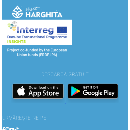
DESCARCĂ GRATUIT
URMĂREȘTE-NE PE