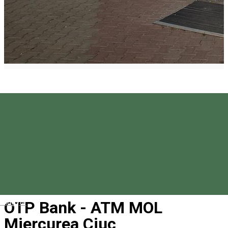
Magyar
OTP Bank - ATM MOL
Miercurea Ciuc