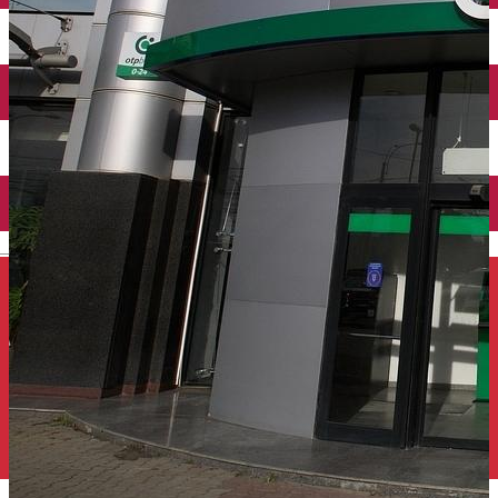
Închirieri auto
Închirieri de biciclete
English