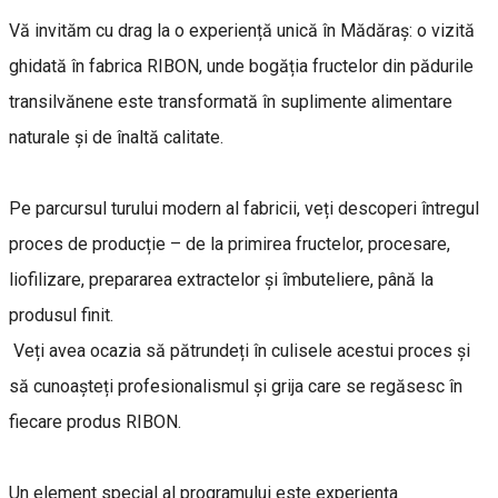
Vă invităm cu drag la o experiență unică în Mădăraș: o vizită
ghidată în fabrica RIBON, unde bogăția fructelor din pădurile
transilvănene este transformată în suplimente alimentare
naturale și de înaltă calitate.
Pe parcursul turului modern al fabricii, veți descoperi întregul
proces de producție – de la primirea fructelor, procesare,
liofilizare, prepararea extractelor și îmbuteliere, până la
produsul finit.
Veți avea ocazia să pătrundeți în culisele acestui proces și
să cunoașteți profesionalismul și grija care se regăsesc în
fiecare produs RIBON.
Un element special al programului este experiența