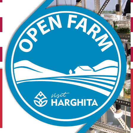
Închirieri auto
Închirieri de biciclete
English