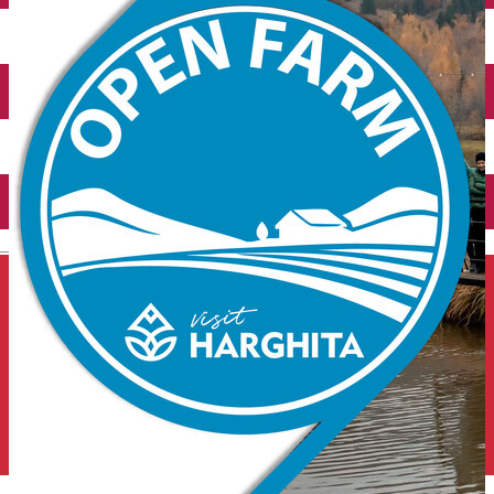
Închirieri auto
Închirieri de biciclete
English