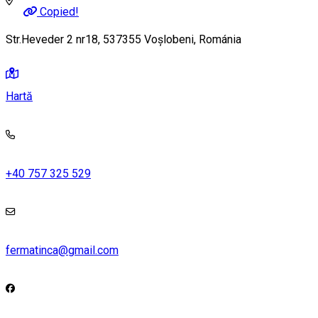
Copied!
Str.Heveder 2 nr18, 537355 Voșlobeni, Románia
Hartă
+40 757 325 529
fermatinca@gmail.com