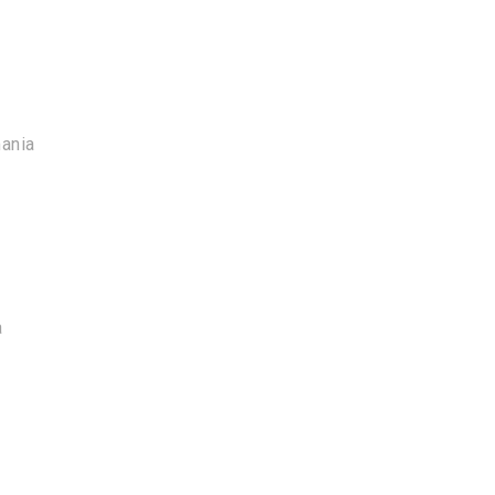
ania
a