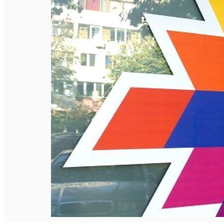
Închirieri de biciclete
English