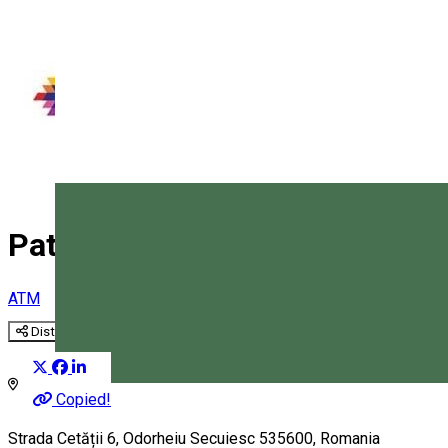
Patria Bank - ATM Cetății Odo
ATM
Distribuie
Magyar
Copied!
Strada Cetății 6, Odorheiu Secuiesc 535600, Romania