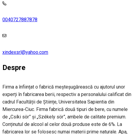
0040727887878
xindexsrl@yahoo.com
Despre
Firma a înființat o fabrică meșteșugărească cu ajutorul unor
experți în fabricarea berii, respectiv a personalului calificat din
cadrul Facultății de Științe, Universitatea Sapientia din
Miercurea-Ciuc. Firma fabrică două tipuri de bere, cu numele
de „Csíki sör” și „Székely sör”, ambele de calitate premium.
Conținutul de alcool al celor două produse este de 6%. La
fabricarea lor se folosesc numai materii prime naturale. Apa,