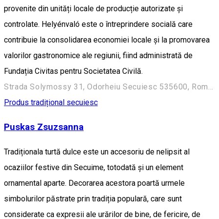
provenite din unități locale de producție autorizate și
controlate. Helyénvaló este o întreprindere socială care
contribuie la consolidarea economiei locale și la promovarea
valorilor gastronomice ale regiunii, fiind administrată de
Fundația Civitas pentru Societatea Civilă.
Strada Solymossy 31, Odorheiu Secuiesc 535600, Románia
Produs tradițional secuiesc
Puskas Zsuzsanna
Tradiționala turtă dulce este un accesoriu de nelipsit al
ocaziilor festive din Secuime, totodată și un element
ornamental aparte. Decorarea acestora poartă urmele
simbolurilor păstrate prin tradiția populară, care sunt
considerate ca expresii ale urărilor de bine, de fericire, de