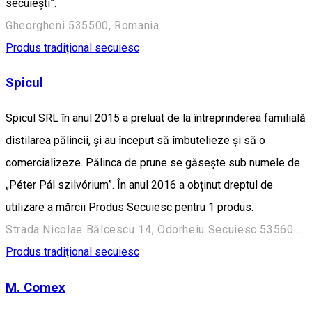
secuieşti”.
Gheorgheni 535500, Romania
Produs tradițional secuiesc
Spicul
Spicul SRL în anul 2015 a preluat de la întreprinderea familială
distilarea pălincii, și au început să îmbutelieze și să o
comercializeze. Pălinca de prune se găsește sub numele de
„Péter Pál szilvórium”. În anul 2016 a obținut dreptul de
utilizare a mărcii Produs Secuiesc pentru 1 produs.
Strada Nicolae Bălcescu 14, Odorheiu Secuiesc 535600, Romania
Produs tradițional secuiesc
M. Comex