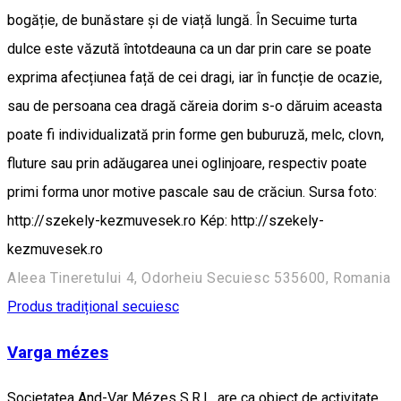
bogăție, de bunăstare și de viață lungă. În Secuime turta
dulce este văzută întotdeauna ca un dar prin care se poate
exprima afecțiunea față de cei dragi, iar în funcție de ocazie,
sau de persoana cea dragă căreia dorim s-o dăruim aceasta
poate fi individualizată prin forme gen buburuză, melc, clovn,
fluture sau prin adăugarea unei oglinjoare, respectiv poate
primi forma unor motive pascale sau de crăciun. Sursa foto:
http://szekely-kezmuvesek.ro Kép: http://szekely-
kezmuvesek.ro
Aleea Tineretului 4, Odorheiu Secuiesc 535600, Romania
Produs tradițional secuiesc
Varga mézes
Societatea And-Var Mézes S.R.L. are ca obiect de activitate