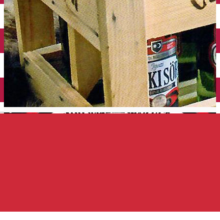
Închirieri auto
Închirieri de biciclete
English