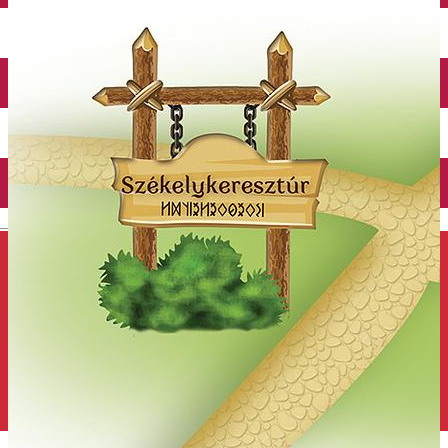
Închirieri auto
Închirieri de biciclete
English