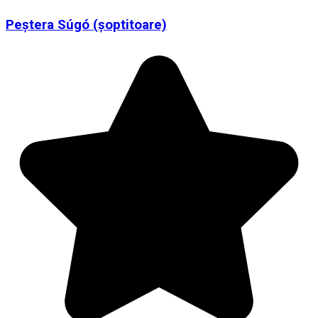
Peștera Súgó (șoptitoare)