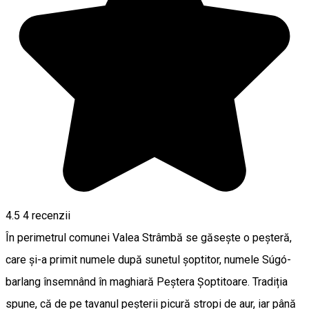
4.5
4
recenzii
În perimetrul comunei Valea Strâmbă se găsește o peșteră,
care și-a primit numele după sunetul șoptitor, numele Súgó-
barlang însemnând în maghiară Peștera Șoptitoare. Tradiția
spune, că de pe tavanul peșterii picură stropi de aur, iar până