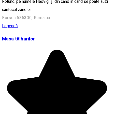
Rotund, pe numele Hedvig, și din când în când se poate auzi
cântecul zânelor.
Borsec 535300, Romania
Legendă
Masa tâlharilor