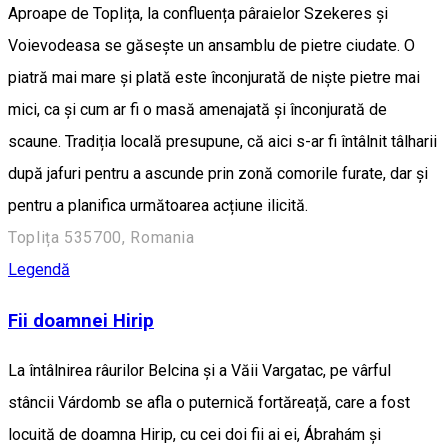
Aproape de Toplița, la confluența pâraielor Szekeres și
Voievodeasa se găsește un ansamblu de pietre ciudate. O
piatră mai mare și plată este înconjurată de niște pietre mai
mici, ca și cum ar fi o masă amenajată și înconjurată de
scaune. Tradiția locală presupune, că aici s-ar fi întâlnit tâlharii
după jafuri pentru a ascunde prin zonă comorile furate, dar și
pentru a planifica următoarea acțiune ilicită.
Toplița 535700, Romania
Legendă
Fii doamnei Hirip
La întâlnirea râurilor Belcina și a Văii Vargatac, pe vârful
stâncii Várdomb se afla o puternică fortăreață, care a fost
locuită de doamna Hirip, cu cei doi fii ai ei, Ábrahám și