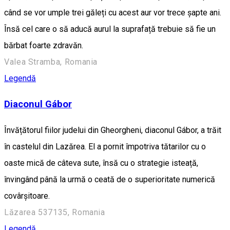
când se vor umple trei găleți cu acest aur vor trece șapte ani.
Însă cel care o să aducă aurul la suprafață trebuie să fie un
bărbat foarte zdravăn.
Valea Stramba, Romania
Legendă
Diaconul Gábor
Învățătorul fiilor judelui din Gheorgheni, diaconul Gábor, a trăit
în castelul din Lazărea. El a pornit împotriva tătarilor cu o
oaste mică de câteva sute, însă cu o strategie isteață,
învingând până la urmă o ceată de o superioritate numerică
covârșitoare.
Lăzarea 537135, Romania
Legendă