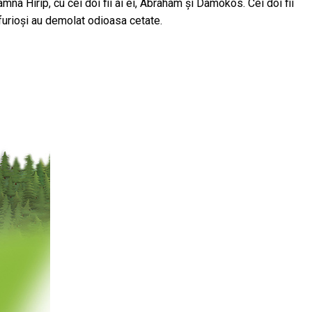
amna Hirip, cu cei doi fii ai ei, Ábrahám și Damokos. Cei doi fii
 furioși au demolat odioasa cetate.