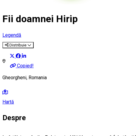
Fii doamnei Hirip
Legendă
Distribuie
Copied!
Gheorgheni, Romania
Hartă
Despre