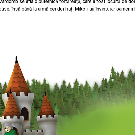
ii Várdomb se afla o puternică fortăreață, care a fost locuită de do
ase, însă până la urmă cei doi frați Mikó i-au învins, iar oamenii