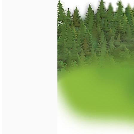
Închirieri de biciclete
English