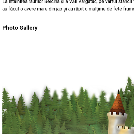
La întâlnirea râurilor Belcina și a Văii Vargatac, pe vârful stânc
au făcut o avere mare din jap și au răpit o mulțime de fete frumo
Photo Gallery