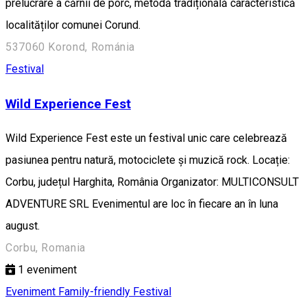
prelucrare a cărnii de porc, metodă tradițională caracteristică
localităților comunei Corund.
537060 Korond, Románia
Festival
Wild Experience Fest
Wild Experience Fest este un festival unic care celebrează
pasiunea pentru natură, motociclete și muzică rock. Locație:
Corbu, județul Harghita, România Organizator: MULTICONSULT
ADVENTURE SRL Evenimentul are loc în fiecare an în luna
august.
Corbu, Romania
1
eveniment
Eveniment Family-friendly
Festival