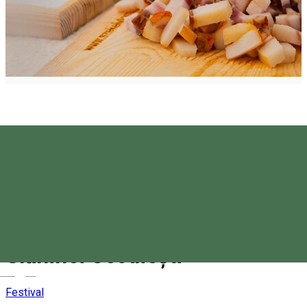
Fum și Sare - Degustarea
Slăninei Secuiești
Magyar
Festival