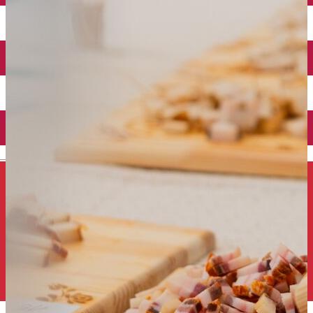
Închirieri auto
Închirieri de biciclete
English