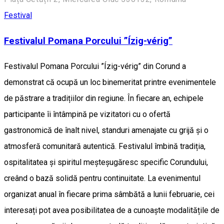
Festival
Festivalul Pomana Porcului ”Ízig-vérig”
Festivalul Pomana Porcului ”Ízig-vérig” din Corund a
demonstrat că ocupă un loc binemeritat printre evenimentele
de păstrare a tradițiilor din regiune. În fiecare an, echipele
participante îi întâmpină pe vizitatori cu o ofertă
gastronomică de înalt nivel, standuri amenajate cu grijă și o
atmosferă comunitară autentică. Festivalul îmbină tradiția,
ospitalitatea și spiritul meșteșugăresc specific Corundului,
creând o bază solidă pentru continuitate. La evenimentul
organizat anual în fiecare prima sâmbătă a lunii februarie, cei
interesați pot avea posibilitatea de a cunoaște modalitățile de