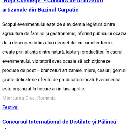
"Böjti Csemege" - Concurs de brânzeturi
artizanale din Bazinul Carpatic
Scopul evenimentului este de a evidenția legătura dintre
agricultura de familie și gastronomie, oferind publicului ocazia
de a descoperi brânzeturi deosebite, cu caracter terroir,
create prin alianța dintre natură, lapte și producător. În cadrul
evenimentului, vizitatorii avea ocazia să achiziționeze
produse de post – brânzeturi artizanale, miere, ceaiuri, gemuri
și alte delicatese oferite de producători locali. Evenimentul
este organizat în fiecare an în luna aprilie.
Miercurea Ciuc, Romania
Festival
Concursul Internațional de Distilate și Pălincă