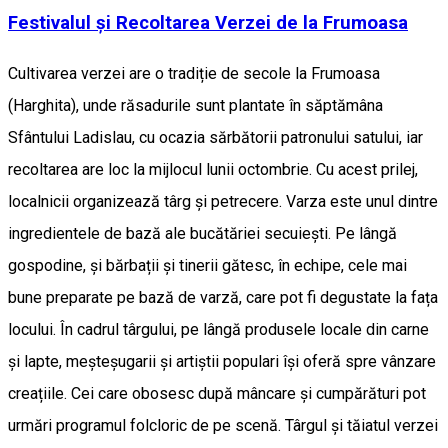
Festivalul și Recoltarea Verzei de la Frumoasa
Cultivarea verzei are o tradiție de secole la Frumoasa
(Harghita), unde răsadurile sunt plantate în săptămâna
Sfântului Ladislau, cu ocazia sărbătorii patronului satului, iar
recoltarea are loc la mijlocul lunii octombrie. Cu acest prilej,
localnicii organizează târg și petrecere. Varza este unul dintre
ingredientele de bază ale bucătăriei secuiești. Pe lângă
gospodine, și bărbații și tinerii gătesc, în echipe, cele mai
bune preparate pe bază de varză, care pot fi degustate la fața
locului. În cadrul târgului, pe lângă produsele locale din carne
și lapte, meșteșugarii și artiștii populari își oferă spre vânzare
creațiile. Cei care obosesc după mâncare și cumpărături pot
urmări programul folcloric de pe scenă. Târgul și tăiatul verzei