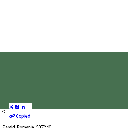
Festivalul Internațional al
Sarmalelor din Praid
Festival
Distribuie
Magyar
Copied!
Parajd, Romania, 537240