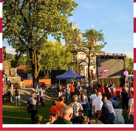
Închirieri auto
Închirieri de biciclete
English