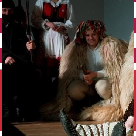
Închirieri auto
Închirieri de biciclete
English