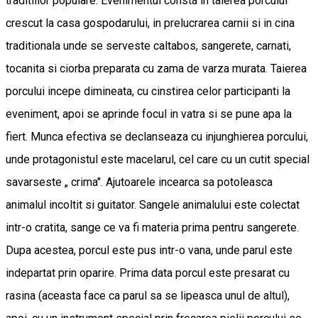
traditiilor populare. Evenimentul consta in taierea porcului
crescut la casa gospodarului, in prelucrarea carnii si in cina
traditionala unde se serveste caltabos, sangerete, carnati,
tocanita si ciorba preparata cu zama de varza murata. Taierea
porcului incepe dimineata, cu cinstirea celor participanti la
eveniment, apoi se aprinde focul in vatra si se pune apa la
fiert. Munca efectiva se declanseaza cu injunghierea porcului,
unde protagonistul este macelarul, cel care cu un cutit special
savarseste „ crima". Ajutoarele incearca sa potoleasca
animalul incoltit si guitator. Sangele animalului este colectat
intr-o cratita, sange ce va fi materia prima pentru sangerete.
Dupa acestea, porcul este pus intr-o vana, unde parul este
indepartat prin oparire. Prima data porcul este presarat cu
rasina (aceasta face ca parul sa se lipeasca unul de altul),