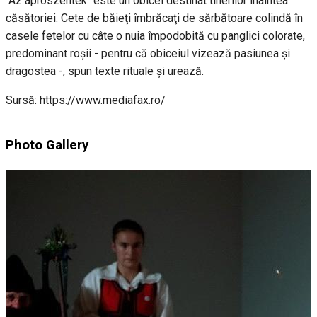
"Az aprószentek" este un obicei destinat tinerilor înaintea
căsătoriei. Cete de băieţi îmbrăcaţi de sărbătoare colindă în
casele fetelor cu câte o nuia împodobită cu panglici colorate,
predominant roşii - pentru că obiceiul vizează pasiunea şi
dragostea -, spun texte rituale şi urează.
Sursă: https://www.mediafax.ro/
Photo Gallery