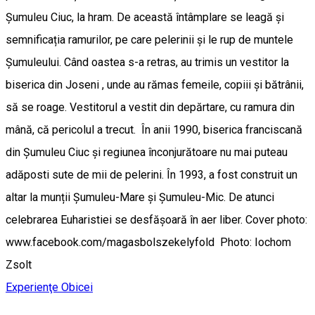
Șumuleu Ciuc, la hram. De această întâmplare se leagă și
semnificația ramurilor, pe care pelerinii și le rup de muntele
Șumuleului. Când oastea s-a retras, au trimis un vestitor la
biserica din Joseni , unde au rămas femeile, copiii și bătrânii,
să se roage. Vestitorul a vestit din depărtare, cu ramura din
mână, că pericolul a trecut. În anii 1990, biserica franciscană
din Șumuleu Ciuc și regiunea înconjurătoare nu mai puteau
adăposti sute de mii de pelerini. În 1993, a fost construit un
altar la munții Șumuleu-Mare și Șumuleu-Mic. De atunci
celebrarea Euharistiei se desfășoară în aer liber. Cover photo:
www.facebook.com/magasbolszekelyfold Photo: Iochom
Zsolt
Experienţe
Obicei