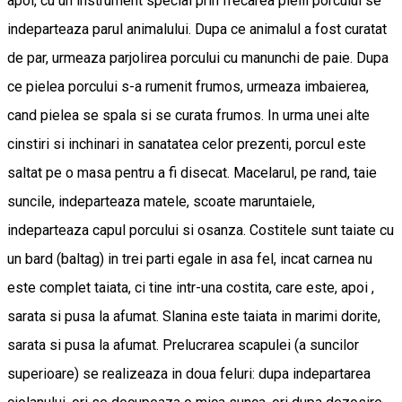
apoi, cu un instrument special prin frecarea pielii porcului se
indeparteaza parul animalului. Dupa ce animalul a fost curatat
de par, urmeaza parjolirea porcului cu manunchi de paie. Dupa
ce pielea porcului s-a rumenit frumos, urmeaza imbaierea,
cand pielea se spala si se curata frumos. In urma unei alte
cinstiri si inchinari in sanatatea celor prezenti, porcul este
saltat pe o masa pentru a fi disecat. Macelarul, pe rand, taie
suncile, indeparteaza matele, scoate maruntaiele,
indeparteaza capul porcului si osanza. Costitele sunt taiate cu
un bard (baltag) in trei parti egale in asa fel, incat carnea nu
este complet taiata, ci tine intr-una costita, care este, apoi ,
sarata si pusa la afumat. Slanina este taiata in marimi dorite,
sarata si pusa la afumat. Prelucrarea scapulei (a suncilor
superioare) se realizeaza in doua feluri: dupa indepartarea