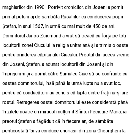
maghiarilor din 1990. Potrivit cronicilor, din Joseni a pornit
primul pelerinaj de sâmbăta Rusaliilor cu conducerea popii
Ștefan, în anul 1567, în urmă cu mai mult de 450 de ani.
Domnitorul János Zsigmond a vrut să treacă cu forța pe toți
locuitorii zonei Ciucului la religia unitariană și a trimis o oaste
pentru prinderea căpitanului Ciucului. Preotul din aceea vreme
din Joseni, Ștefan, a adunat locuitorii din Joseni și din
împrejurimi și a pornit către Șumuleu Ciuc să se confrunte cu
oastea domnitorului, însă până la urmă lupta nu a avut loc,
pentru că conducătorii au concis că lupta dintre frați nu-și are
rostul. Retragerea oastei domnitorului este considerată până
în zilele noatre un miracol mulțumit Sfintei Fecioare Maria, iar
preotul Ștefan a făgăduit că în fiecare an, de sâmbăta
penticostală își va conduce enoriașii din zona Gheorgheni la