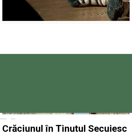
Magyar
Crăciunul în Ținutul Secuiesc