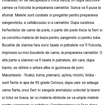
ciolanului, ori se decupeaza o mica sunca, ori dupa dezosire
carnea va folosita la prepararea carnatilor. Sunca va fi pusa la
afumat. Matele sunt curatate si pregatite pentru prepararea
sangeretelui, a caltabosului si a carnatilor. Dupa curatirea
ferfenitelor de carne de piele, o parte din piele trece la fiert si
va constitui materia de baza pentru sangerete si pentru toba.
Bucatile de slanina fara soric taiate in patratele vor fi folosite,
impreuna cu mici bucatele de carne, la prepararea carnatilor. O
alta parte a slaninei va fi taiata in patratele, din care, dupa
topire, se obtine o untura alba si gustoasa de porc.
Maruntaiele - ficatul, inima, plamanii, splina, rinichii, limba -
sunt fierte in apa de 95 grade Celsius, dupa care se adauga
carne fiarta, orez fiert si sangele animalului colectat la taiere
si totul se toaca, iar cu materia obtinuta se va umple matele