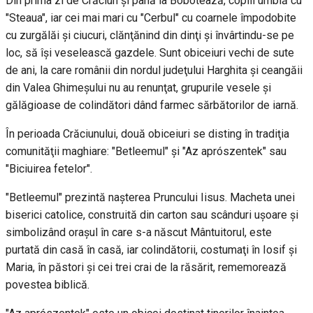
Din prima zi de Crăciun şi până la Bobotează, copiii umblă cu
"Steaua", iar cei mai mari cu "Cerbul" cu coarnele împodobite
cu zurgălăi şi ciucuri, clănţănind din dinţi şi învârtindu-se pe
loc, să îşi veselească gazdele. Sunt obiceiuri vechi de sute
de ani, la care românii din nordul judeţului Harghita şi ceangăii
din Valea Ghimeşului nu au renunţat, grupurile vesele şi
gălăgioase de colindători dând farmec sărbătorilor de iarnă.
În perioada Crăciunului, două obiceiuri se disting în tradiţia
comunităţii maghiare: "Betleemul" şi "Az aprószentek" sau
"Biciuirea fetelor".
"Betleemul" prezintă naşterea Pruncului Iisus. Macheta unei
biserici catolice, construită din carton sau scânduri uşoare şi
simbolizând oraşul în care s-a născut Mântuitorul, este
purtată din casă în casă, iar colindătorii, costumaţi în Iosif şi
Maria, în păstori şi cei trei crai de la răsărit, rememorează
povestea biblică.