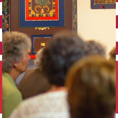
Închirieri auto
Închirieri de biciclete
English