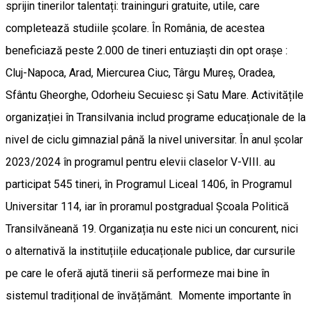
sprijin tinerilor talentați: traininguri gratuite, utile, care
completează studiile școlare. În România, de acestea
beneficiază peste 2.000 de tineri entuziaști din opt orașe :
Cluj-Napoca, Arad, Miercurea Ciuc, Târgu Mureș, Oradea,
Sfântu Gheorghe, Odorheiu Secuiesc și Satu Mare. Activitățile
organizației în Transilvania includ programe educaționale de la
nivel de ciclu gimnazial până la nivel universitar. În anul școlar
2023/2024 în programul pentru elevii claselor V-VIII. au
participat 545 tineri, în Programul Liceal 1406, în Programul
Universitar 114, iar în proramul postgradual Școala Politică
Transilvăneană 19. Organizația nu este nici un concurent, nici
o alternativă la instituțiile educaționale publice, dar cursurile
pe care le oferă ajută tinerii să performeze mai bine în
sistemul tradițional de învățământ. Momente importante în