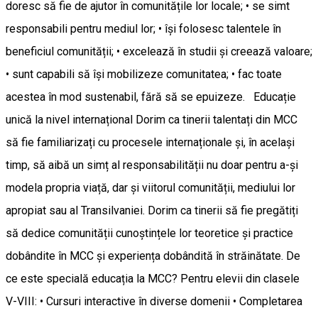
doresc să fie de ajutor în comunitățile lor locale; • se simt
responsabili pentru mediul lor; • își folosesc talentele în
beneficiul comunității; • excelează în studii și creează valoare;
• sunt capabili să își mobilizeze comunitatea; • fac toate
acestea în mod sustenabil, fără să se epuizeze. Educație
unică la nivel internațional Dorim ca tinerii talentați din MCC
să fie familiarizați cu procesele internaționale și, în același
timp, să aibă un simț al responsabilității nu doar pentru a-și
modela propria viață, dar și viitorul comunității, mediului lor
apropiat sau al Transilvaniei. Dorim ca tinerii să fie pregătiți
să dedice comunității cunoștințele lor teoretice și practice
dobândite în MCC și experiența dobândită în străinătate. De
ce este specială educația la MCC? Pentru elevii din clasele
V-VIII: • Cursuri interactive în diverse domenii • Completarea