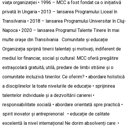
viața organizației • 1996 – MCC a fost fondat ca o inițiativă
privată în Ungaria • 2013 – lansarea Programului Liceal în
Transilvania • 2018 – lansarea Programului Universitar în Cluj-
Napoca • 2020 – lansarea Programul Talente Tinere în mai
multe orașe din Transilvania Comunitate și educație
Organizația sprijină tinerii talentați și motivați, indiferent de
mediul lor financiar, social și cultural. MCC oferă pregătire
extrașcolară gratuită, utilă, predare de limbi străine și o
comunitate incluzivă tinerilor. Ce oferim? • abordare holistică
a disciplinelor la toate nivelurile de educație • sprijinirea
talentelor individuale și a dezvoltării carierei •
responsabilitate socială • abordare orientată spre practică •
spirit inovator și antreprenorial • educație de calitate
excelentă la nivel internațional Ne dorim absolvenți care: •