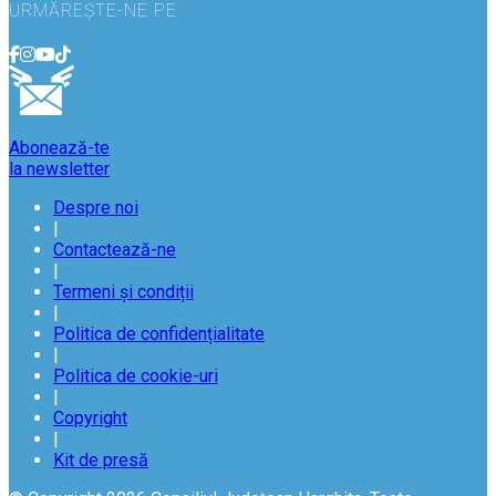
URMĂREȘTE-NE PE
Abonează-te
la newsletter
Despre noi
|
Contactează-ne
|
Termeni și condiții
|
Politica de confidențialitate
|
Politica de cookie-uri
|
Copyright
|
Kit de presă