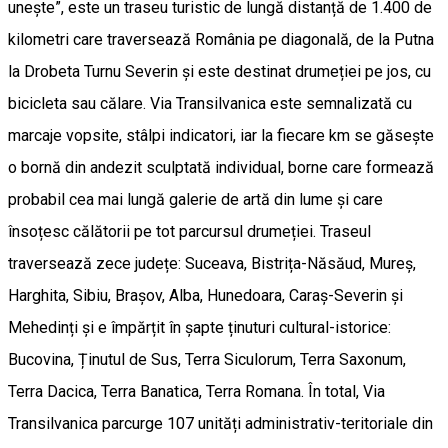
unește”, este un traseu turistic de lungă distanță de 1.400 de
kilometri care traversează România pe diagonală, de la Putna
la Drobeta Turnu Severin și este destinat drumeției pe jos, cu
bicicleta sau călare. Via Transilvanica este semnalizată cu
marcaje vopsite, stâlpi indicatori, iar la fiecare km se găsește
o bornă din andezit sculptată individual, borne care formează
probabil cea mai lungă galerie de artă din lume și care
însoțesc călătorii pe tot parcursul drumeției. Traseul
traversează zece județe: Suceava, Bistrița-Năsăud, Mureș,
Harghita, Sibiu, Brașov, Alba, Hunedoara, Caraș-Severin și
Mehedinți și e împărțit în șapte ținuturi cultural-istorice:
Bucovina, Ținutul de Sus, Terra Siculorum, Terra Saxonum,
Terra Dacica, Terra Banatica, Terra Romana. În total, Via
Transilvanica parcurge 107 unități administrativ-teritoriale din