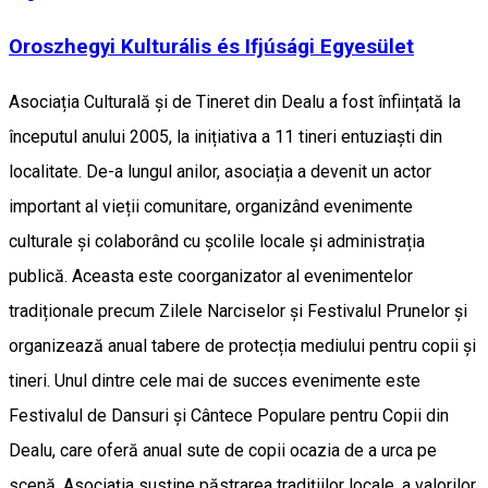
Oroszhegyi Kulturális és Ifjúsági Egyesület
Asociația Culturală și de Tineret din Dealu a fost înființată la
începutul anului 2005, la inițiativa a 11 tineri entuziaști din
localitate. De-a lungul anilor, asociația a devenit un actor
important al vieții comunitare, organizând evenimente
culturale și colaborând cu școlile locale și administrația
publică. Aceasta este coorganizator al evenimentelor
tradiționale precum Zilele Narciselor și Festivalul Prunelor și
organizează anual tabere de protecția mediului pentru copii și
tineri. Unul dintre cele mai de succes evenimente este
Festivalul de Dansuri și Cântece Populare pentru Copii din
Dealu, care oferă anual sute de copii ocazia de a urca pe
scenă. Asociația susține păstrarea tradițiilor locale, a valorilor