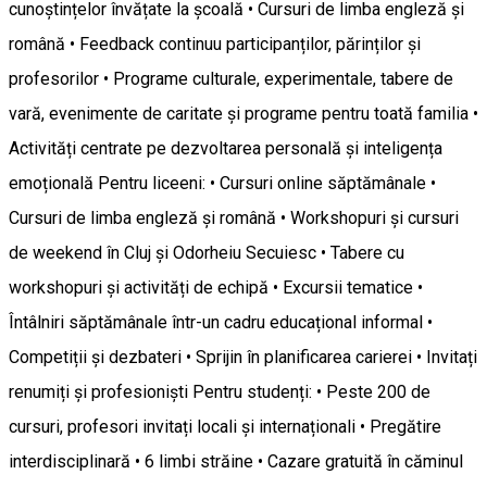
cunoștințelor învățate la școală • Cursuri de limba engleză și
română • Feedback continuu participanților, părinților și
profesorilor • Programe culturale, experimentale, tabere de
vară, evenimente de caritate și programe pentru toată familia •
Activități centrate pe dezvoltarea personală și inteligența
emoțională Pentru liceeni: • Cursuri online săptămânale •
Cursuri de limba engleză și română • Workshopuri și cursuri
de weekend în Cluj și Odorheiu Secuiesc • Tabere cu
workshopuri și activități de echipă • Excursii tematice •
Întâlniri săptămânale într-un cadru educațional informal •
Competiții și dezbateri • Sprijin în planificarea carierei • Invitați
renumiți și profesioniști Pentru studenți: • Peste 200 de
cursuri, profesori invitați locali și internaționali • Pregătire
interdisciplinară • 6 limbi străine • Cazare gratuită în căminul