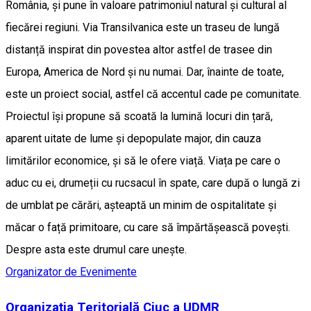
România, și pune în valoare patrimoniul natural și cultural al
fiecărei regiuni. Via Transilvanica este un traseu de lungă
distanță inspirat din povestea altor astfel de trasee din
Europa, America de Nord și nu numai. Dar, înainte de toate,
este un proiect social, astfel că accentul cade pe comunitate.
Proiectul își propune să scoată la lumină locuri din țară,
aparent uitate de lume și depopulate major, din cauza
limitărilor economice, și să le ofere viață. Viața pe care o
aduc cu ei, drumeții cu rucsacul în spate, care după o lungă zi
de umblat pe cărări, așteaptă un minim de ospitalitate și
măcar o față primitoare, cu care să împărtășească povești.
Despre asta este drumul care unește.
Organizator de Evenimente
Organizația Teritorială Ciuc a UDMR