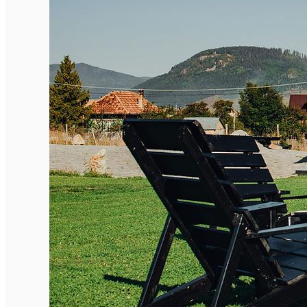
Închirieri de biciclete
English