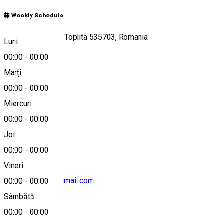
Weekly Schedule
Strada Bradului 7, Toplita 535703, Romania
Luni
00:00
-
00:00
Marți
Hartă
00:00
-
00:00
Miercuri
00:00
-
00:00
+40744 778 911
Joi
00:00
-
00:00
Vineri
cabanaatoplita@gmail.com
00:00
-
00:00
Sâmbătă
00:00
-
00:00