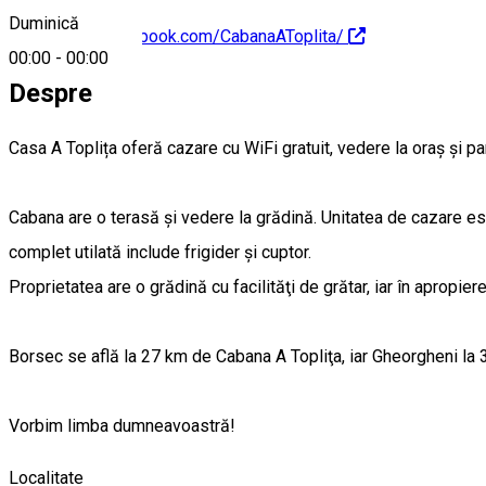
Duminică
https://www.facebook.com/CabanaAToplita/
00:00
-
00:00
Despre
Casa A Toplița oferă cazare cu WiFi gratuit, vedere la oraș și parc
Cabana are o terasă şi vedere la grădină. Unitatea de cazare es
complet utilată include frigider şi cuptor.
Proprietatea are o grădină cu facilităţi de grătar, iar în apropier
Borsec se află la 27 km de Cabana A Topliţa, iar Gheorgheni la 
Vorbim limba dumneavoastră!
Localitate