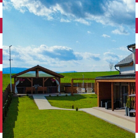
Închirieri auto
Închirieri de biciclete
English