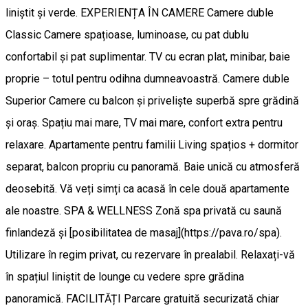
liniștit și verde. EXPERIENȚA ÎN CAMERE Camere duble
Classic Camere spațioase, luminoase, cu pat dublu
confortabil și pat suplimentar. TV cu ecran plat, minibar, baie
proprie – totul pentru odihna dumneavoastră. Camere duble
Superior Camere cu balcon și priveliște superbă spre grădină
și oraș. Spațiu mai mare, TV mai mare, confort extra pentru
relaxare. Apartamente pentru familii Living spațios + dormitor
separat, balcon propriu cu panoramă. Baie unică cu atmosferă
deosebită. Vă veți simți ca acasă în cele două apartamente
ale noastre. SPA & WELLNESS Zonă spa privată cu saună
finlandeză și [posibilitatea de masaj](https://pava.ro/spa).
Utilizare în regim privat, cu rezervare în prealabil. Relaxați-vă
în spațiul liniștit de lounge cu vedere spre grădina
panoramică. FACILITĂȚI Parcare gratuită securizată chiar