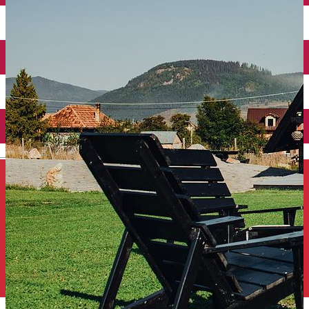
Închirieri auto
Închirieri de biciclete
English