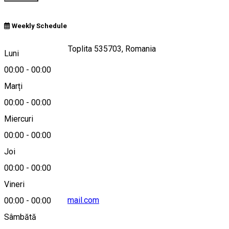
Weekly Schedule
Strada Bradului 7, Toplita 535703, Romania
Luni
00:00
-
00:00
Marți
Hartă
00:00
-
00:00
Miercuri
00:00
-
00:00
+40744 778 911
Joi
00:00
-
00:00
Vineri
cabanaatoplita@gmail.com
00:00
-
00:00
Sâmbătă