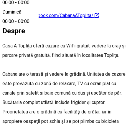
00:00
-
00:00
Duminică
https://www.facebook.com/CabanaAToplita/
00:00
-
00:00
Despre
Casa A Toplița oferă cazare cu WiFi gratuit, vedere la oraș și
parcare privată gratuită, fiind situată în localitatea Topliţa.
Cabana are o terasă şi vedere la grădină. Unitatea de cazare
este prevăzută cu zonă de relaxare, TV cu ecran plat cu
canale prin satelit şi baie comună cu duş şi uscător de păr.
Bucătăria complet utilată include frigider şi cuptor.
Proprietatea are o grădină cu facilităţi de grătar, iar în
apropiere oaspeţii pot schia şi se pot plimba cu bicicleta.