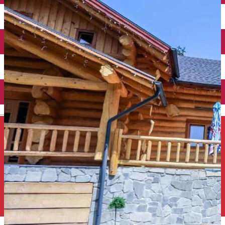
Închirieri auto
Închirieri de biciclete
English