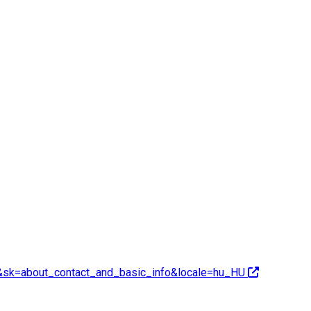
&sk=about_contact_and_basic_info&locale=hu_HU