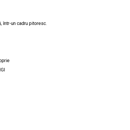
 într-un cadru pitoresc.
oprie
IGI