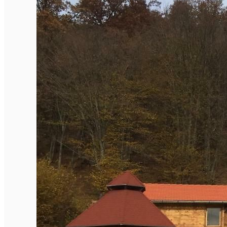
Închirieri de biciclete
English