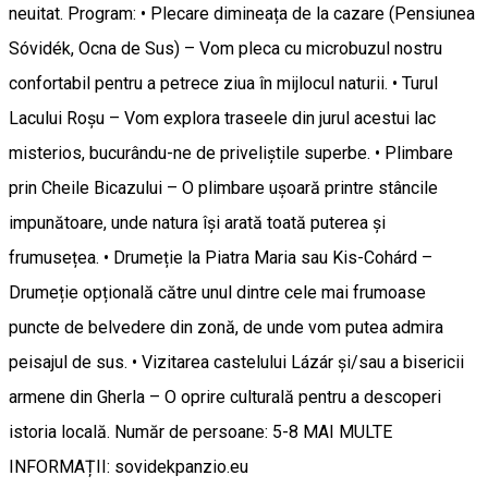
neuitat. Program: • Plecare dimineața de la cazare (Pensiunea
Sóvidék, Ocna de Sus) – Vom pleca cu microbuzul nostru
confortabil pentru a petrece ziua în mijlocul naturii. • Turul
Lacului Roșu – Vom explora traseele din jurul acestui lac
misterios, bucurându-ne de priveliștile superbe. • Plimbare
prin Cheile Bicazului – O plimbare ușoară printre stâncile
impunătoare, unde natura își arată toată puterea și
frumusețea. • Drumeție la Piatra Maria sau Kis-Cohárd –
Drumeție opțională către unul dintre cele mai frumoase
puncte de belvedere din zonă, de unde vom putea admira
peisajul de sus. • Vizitarea castelului Lázár și/sau a bisericii
armene din Gherla – O oprire culturală pentru a descoperi
istoria locală. Număr de persoane: 5-8 MAI MULTE
INFORMAȚII: sovidekpanzio.eu