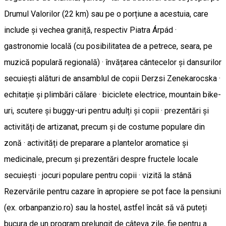
Drumul Valorilor (22 km) sau pe o porțiune a acestuia, care
include și vechea graniță, respectiv Piatra Árpád ·
gastronomie locală (cu posibilitatea de a petrece, seara, pe
muzică populară regională) · învățarea cântecelor și dansurilor
secuiești alături de ansamblul de copii Derzsi Zenekarocska ·
echitație și plimbări călare · biciclete electrice, mountain bike-
uri, scutere și buggy-uri pentru adulți și copii · prezentări și
activități de artizanat, precum și de costume populare din
zonă · activități de preparare a plantelor aromatice și
medicinale, precum și prezentări despre fructele locale
secuiești · jocuri populare pentru copii · vizită la stână
Rezervările pentru cazare în apropiere se pot face la pensiuni
(ex. orbanpanzio.ro) sau la hostel, astfel încât să vă puteți
bucura de un program prelungit de câteva zile, fie pentru a