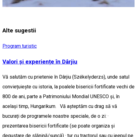
Alte sugestii
Program turistic
Valori și experiențe în Dârjiu
Vă salutăm cu prietenie în Dârjiu (Székelyderzs), unde satul
conviețuiește cu istoria, la poalele bisericii fortificate vechi de
800 de ani, parte a Patrimoniului Mondial UNESCO și, în
același timp, Hungarikum. Vă așteptăm cu drag să vă
bucurați de programele noastre speciale, de o zi: ·
prezentarea bisericii fortificate (se poate organiza și
degustare de slănină/șuncă) · tur cu tractorul sau cu jeepul pe