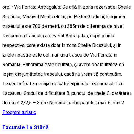
ore. • Via Ferrata Astragalus: Se află în zona rezervației Cheile
Șugăului, Masivul Munticelului, pe Piatra Glodului, lungimea
traseului este 700 de metri, cu 285m de diferență de nivel.
Denumirea traseului a devenit Astragalus, după planta
respectiva, care există doar în zona Cheile Bicazului, și în
zilele noastre este cel mai lung traseu de Via Ferrata în
România. Panorama este neuitată, și avem posibilitatea să
ieșim din jumătatea traseului, dacă nu vrem să continuăm.
Traseul a fost amenajat de către alpinistul recunoscut Ticu
Lăcătușu. Gradul de dificultate B, punctul de cheie C, cățărarea
durează 2/2,5 – 3 ore Numărul participanților: max 6, min 2
Program turistic
Excursie La Stână