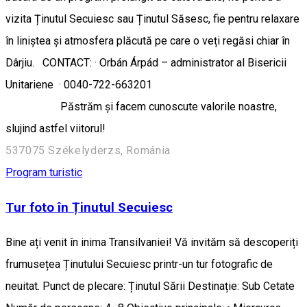
vizita Ținutul Secuiesc sau Ținutul Săsesc, fie pentru relaxare
în liniștea și atmosfera plăcută pe care o veți regăsi chiar în
Dârjiu. CONTACT: · Orbán Árpád – administrator al Bisericii
Unitariene · 0040-722-663201
Păstrăm și facem cunoscute valorile noastre,
slujind astfel viitorul!
537075 Székelyderzs, Románia
Program turistic
Tur foto în Ținutul Secuiesc
Bine ați venit în inima Transilvaniei! Vă invităm să descoperiți
frumusețea Ținutului Secuiesc printr-un tur fotografic de
neuitat. Punct de plecare: Ținutul Sării Destinație: Sub Cetate