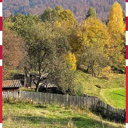
Închirieri auto
Închirieri de biciclete
English