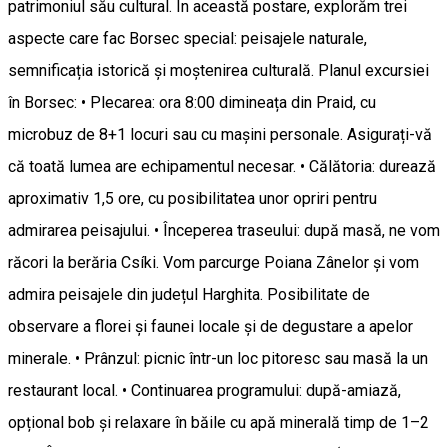
patrimoniul său cultural. În această postare, explorăm trei
aspecte care fac Borsec special: peisajele naturale,
semnificația istorică și moștenirea culturală. Planul excursiei
în Borsec: • Plecarea: ora 8:00 dimineața din Praid, cu
microbuz de 8+1 locuri sau cu mașini personale. Asigurați-vă
că toată lumea are echipamentul necesar. • Călătoria: durează
aproximativ 1,5 ore, cu posibilitatea unor opriri pentru
admirarea peisajului. • Începerea traseului: după masă, ne vom
răcori la berăria Csíki. Vom parcurge Poiana Zânelor și vom
admira peisajele din județul Harghita. Posibilitate de
observare a florei și faunei locale și de degustare a apelor
minerale. • Prânzul: picnic într-un loc pitoresc sau masă la un
restaurant local. • Continuarea programului: după-amiază,
opțional bob și relaxare în băile cu apă minerală timp de 1–2