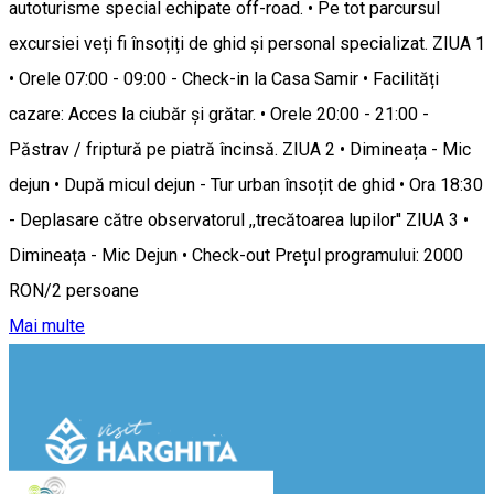
autoturisme special echipate off-road. • Pe tot parcursul
excursiei veți fi însoțiți de ghid și personal specializat. ZIUA 1
• Orele 07:00 - 09:00 - Check-in la Casa Samir • Facilități
cazare: Acces la ciubăr și grătar. • Orele 20:00 - 21:00 -
Păstrav / friptură pe piatră încinsă. ZIUA 2 • Dimineața - Mic
dejun • După micul dejun - Tur urban însoțit de ghid • Ora 18:30
- Deplasare către observatorul ,,trecătoarea lupilor'' ZIUA 3 •
Dimineața - Mic Dejun • Check-out Prețul programului: 2000
RON/2 persoane
Mai multe