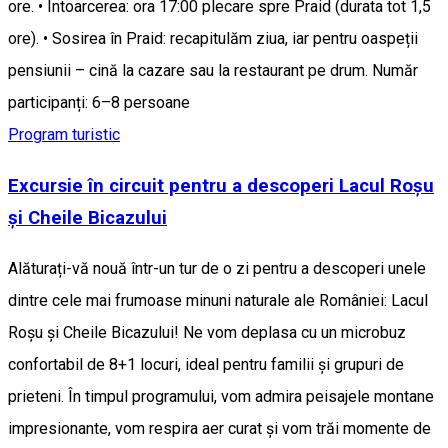
ore. • Întoarcerea: ora 17:00 plecare spre Praid (durata tot 1,5
ore). • Sosirea în Praid: recapitulăm ziua, iar pentru oaspeții
pensiunii – cină la cazare sau la restaurant pe drum. Număr
participanți: 6–8 persoane
Program turistic
Excursie în circuit pentru a descoperi Lacul Roșu
și Cheile Bicazului
Alăturați-vă nouă într-un tur de o zi pentru a descoperi unele
dintre cele mai frumoase minuni naturale ale României: Lacul
Roșu și Cheile Bicazului! Ne vom deplasa cu un microbuz
confortabil de 8+1 locuri, ideal pentru familii și grupuri de
prieteni. În timpul programului, vom admira peisajele montane
impresionante, vom respira aer curat și vom trăi momente de