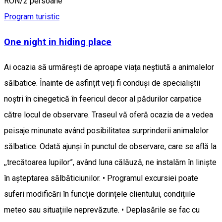
RON/2 persoane
Program turistic
One night in hiding place
Ai ocazia să urmărești de aproape viața neștiută a animalelor
sălbatice. Înainte de asfințit veți fi conduși de specialiștii
noștri în cinegetică în feericul decor al pădurilor carpatice
către locul de observare. Traseul vă oferă ocazia de a vedea
peisaje minunate având posibilitatea surprinderii animalelor
sălbatice. Odată ajunși în punctul de observare, care se află la
,,trecătoarea lupilor”, având luna călăuză, ne instalăm în liniște
în așteptarea sălbăticiunilor. • Programul excursiei poate
suferi modificări în funcție dorințele clientului, condițiile
meteo sau situațiile neprevăzute. • Deplasările se fac cu