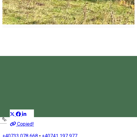
Circuit ecoturistic Rastolită
Program turistic
Distribuie
Magyar
Copied!
+40733 078 668
•
+40741 197 977