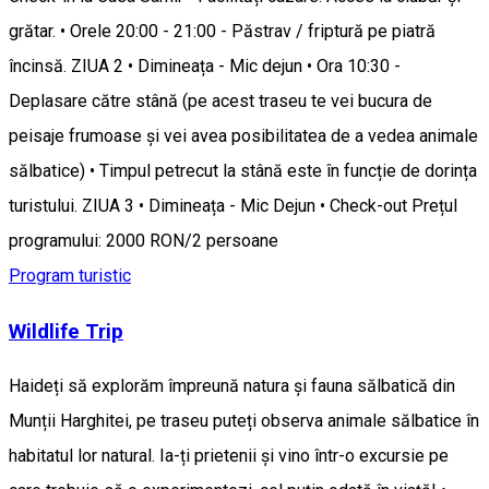
grătar. • Orele 20:00 - 21:00 - Păstrav / friptură pe piatră
încinsă. ZIUA 2 • Dimineața - Mic dejun • Ora 10:30 -
Deplasare către stână (pe acest traseu te vei bucura de
peisaje frumoase și vei avea posibilitatea de a vedea animale
sălbatice) • Timpul petrecut la stână este în funcție de dorința
turistului. ZIUA 3 • Dimineața - Mic Dejun • Check-out Prețul
programului: 2000 RON/2 persoane
Program turistic
Wildlife Trip
Haideți să explorăm împreună natura și fauna sălbatică din
Munții Harghitei, pe traseu puteți observa animale sălbatice în
habitatul lor natural. Ia-ți prietenii și vino într-o excursie pe