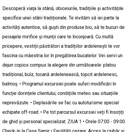
Descoperă viața la stână, obiceiurile, tradițiile și activitățile
specifice unei stâni tradiționale. Te invităm să iei parte la
activități autentice, să guști din produse bio, să te bucuri de
peisajele mirifice și munții care te înconjoară. Cu multă
pricepere, vestiții păstrători a tradițiilor ardelenești te vor
fascina cu măestria lor în pregătirea bucatelor. Vei servi un
dejun copios compus la alegere din următoarele: platou
tradițional, bulz, tocană ardelenească, topcit ardelenesc,
balmoș. • Programul excursiei poate suferi modificări în
funcție dorințele clientului, condițiile meteo sau situațiile
neprevăzute. • Deplasările se fac cu autoturisme special
echipate off-road. • Pe tot parcursul excursiei veți fi însoțiți
de ghid și personal specializat. ZIUA 1 • Orele 07:00 - 09:00
Check-in la Casa Samir • Facilități cazare: Acces la ciubăr și