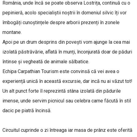
România, unde încă se poate observa Lostrița, continuă cu o
pepinieră, acolo specialiștii noștrii în domeniul silvic îți vor
îmbogăți cunoștințele despre arborii prezenți în zonele
montane.
Apoi pe un drum desprins din povești vom ajunge la cea mai
izolată păstrăvărie, aflată în munți, înconjurată doar de păduri
întinse și vegheată de animale sălbatice.
Echipa Carpathian Tourism este convinsă că vei avea o
experiență unică în această excursie, dar incă nu ai văzut tot!
Un alt punct forte îl reprezintă stâna izolată din pădurile
imense, unde servim picnicul sau celebra carne făcută în stil
dacic pe piatră încinsă.
Circuitul cuprinde o zi întreaga iar masa de prânz este oferită