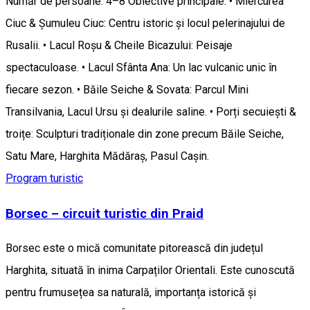
Număr de persoane: 4–8 Obiective principale: • Miercurea
Ciuc & Șumuleu Ciuc: Centru istoric și locul pelerinajului de
Rusalii. • Lacul Roșu & Cheile Bicazului: Peisaje
spectaculoase. • Lacul Sfânta Ana: Un lac vulcanic unic în
fiecare sezon. • Băile Seiche & Sovata: Parcul Mini
Transilvania, Lacul Ursu și dealurile saline. • Porți secuiești &
troițe: Sculpturi tradiționale din zone precum Băile Seiche,
Satu Mare, Harghita Mădăraș, Pasul Caşin.
Program turistic
Borsec – circuit turistic din Praid
Borsec este o mică comunitate pitorească din județul
Harghita, situată în inima Carpaților Orientali. Este cunoscută
pentru frumusețea sa naturală, importanța istorică și