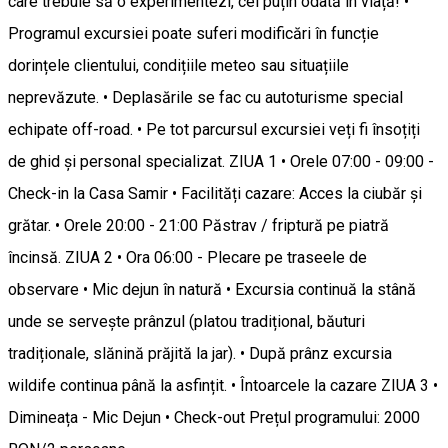
care trebuie să o experimentezi, cel puțin odată în viață! •
Programul excursiei poate suferi modificări în funcție
dorințele clientului, condițiile meteo sau situațiile
neprevăzute. • Deplasările se fac cu autoturisme special
echipate off-road. • Pe tot parcursul excursiei veți fi însoțiți
de ghid și personal specializat. ZIUA 1 • Orele 07:00 - 09:00 -
Check-in la Casa Samir • Facilități cazare: Acces la ciubăr și
grătar. • Orele 20:00 - 21:00 Păstrav / friptură pe piatră
încinsă. ZIUA 2 • Ora 06:00 - Plecare pe traseele de
observare • Mic dejun în natură • Excursia continuă la stână
unde se servește prânzul (platou tradițional, băuturi
tradiționale, slănină prăjită la jar). • După prânz excursia
wildife continua până la asfințit. • Întoarcele la cazare ZIUA 3 •
Dimineața - Mic Dejun • Check-out Prețul programului: 2000