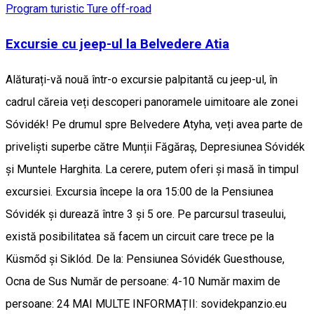
Program turistic
Ture off-road
Excursie cu jeep-ul la Belvedere Atia
Alăturați-vă nouă într-o excursie palpitantă cu jeep-ul, în
cadrul căreia veți descoperi panoramele uimitoare ale zonei
Sóvidék! Pe drumul spre Belvedere Atyha, veți avea parte de
priveliști superbe către Munții Făgăraș, Depresiunea Sóvidék
și Muntele Harghita. La cerere, putem oferi și masă în timpul
excursiei. Excursia începe la ora 15:00 de la Pensiunea
Sóvidék și durează între 3 și 5 ore. Pe parcursul traseului,
există posibilitatea să facem un circuit care trece pe la
Küsmőd și Siklód. De la: Pensiunea Sóvidék Guesthouse,
Ocna de Sus Număr de persoane: 4-10 Număr maxim de
persoane: 24 MAI MULTE INFORMAȚII: sovidekpanzio.eu