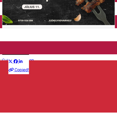
Închirieri auto
Închirieri de biciclete
BBQ - Workshop
Distribuie
English
Culinar
Workshop
Copied!
650 RON