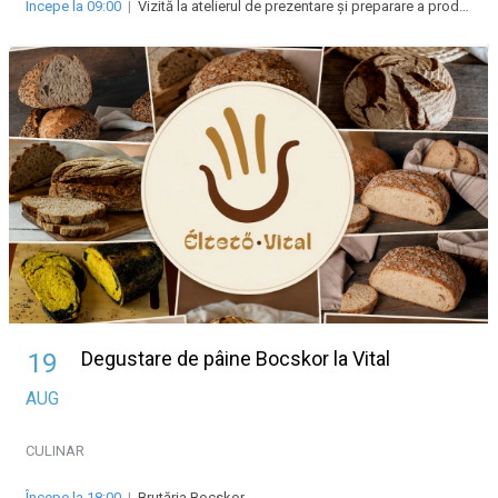
Începe la 09:00
|
Vizită la atelierul de prezentare și preparare a produselor lactate
Degustare de pâine Bocskor la Vital
19
AUG
CULINAR
Începe la 18:00
|
Brutăria Bocskor