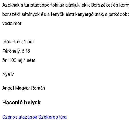
Azoknak a turistacsoportoknak ajánljuk, akik Borszéket és kö
borszéki sétányok és a fenyők alatt kanyargó utak, a patkódobo
védelmet.
Időtartam: 1 óra
Férőhely: 6 fő
Ár: 100 lej / séta
Nyelv
Angol
Magyar
Román
Hasonló helyek
Szános utazások
Szekeres túra