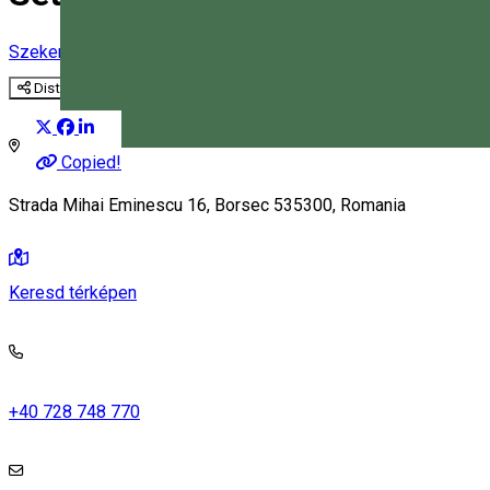
Szekeres túra
Distribuie
Magyar
Copied!
Strada Mihai Eminescu 16, Borsec 535300, Romania
Keresd térképen
+40 728 748 770