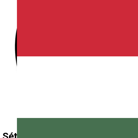
Sétakocsizás – Borszék