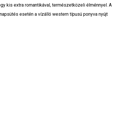
y kis extra romantikával, természetközeli élménnyel. A
 napsütés esetén a vízálló western típusú ponyva nyújt