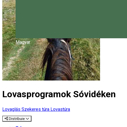
Magyar
Lovasprogramok Sóvidéken
Lovaglás
Szekeres túra
Lovastúra
Distribuie