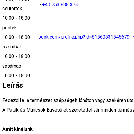
+40 751 419 005
•
+40 753 838 374
csütörtök
10:00
-
18:00
péntek
https://www.facebook.com/profile.php?id=61560531545679
10:00
-
18:00
szombat
10:00
-
18:00
vasárnap
+40 751 419 005
10:00
-
18:00
Leírás
Fedezd fel a természet szépségeit lóháton vagy szekéren uta
A Paták és Mancsok Egyesület szeretettel vár minden természet
Amit kínálunk: