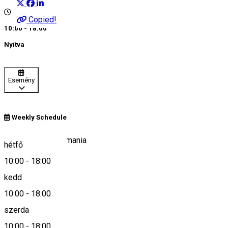
Copied!
10:00 - 18:00
Nyitva
Esemény
Weekly Schedule
Praid 537240, Romania
hétfő
10:00
-
18:00
kedd
Keresd térképen
10:00
-
18:00
szerda
10:00
-
18:00