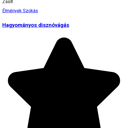
Zsolt
Élmények
Szokás
Hagyományos disznóvágás