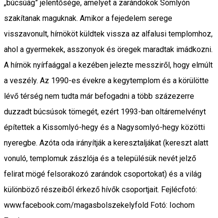
„búcsúág” jelentősége, amelyet a zarándokok Somlyón
szakítanak maguknak. Amikor a fejedelem serege
visszavonult, hírnököt küldtek vissza az alfalusi templomhoz,
ahol a gyermekek, asszonyok és öregek maradtak imádkozni.
A hírnök nyírfaággal a kezében jelezte messziről, hogy elmúlt
a veszély. Az 1990-es évekre a kegytemplom és a körülötte
lévő térség nem tudta már befogadni a több százezerre
duzzadt búcsúsok tömegét, ezért 1993-ban oltáremelvényt
építettek a Kissomlyó-hegy és a Nagysomlyó-hegy közötti
nyeregbe. Azóta oda irányítják a keresztaljákat (kereszt alatt
vonuló, templomuk zászlója és a településük nevét jelző
felirat mögé felsorakozó zarándok csoportokat) és a világ
különböző részeiből érkező hívők csoportjait. Fejlécfotó:
www.facebook.com/magasbolszekelyfold Fotó: Iochom