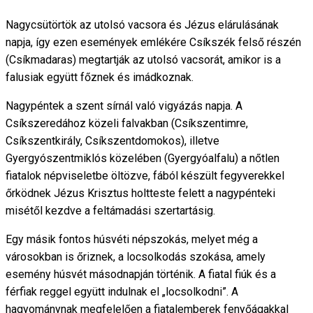
Nagycsütörtök az utolsó vacsora és Jézus elárulásának
napja, így ezen események emlékére Csíkszék felső részén
(Csíkmadaras) megtartják az utolsó vacsorát, amikor is a
falusiak együtt főznek és imádkoznak.
Nagypéntek a szent sírnál való vigyázás napja. A
Csíkszeredához közeli falvakban (Csíkszentimre,
Csíkszentkirály, Csíkszentdomokos), illetve
Gyergyószentmiklós közelében (Gyergyóalfalu) a nőtlen
fiatalok népviseletbe öltözve, fából készült fegyverekkel
őrködnek Jézus Krisztus holtteste felett a nagypénteki
misétől kezdve a feltámadási szertartásig.
Egy másik fontos húsvéti népszokás, melyet még a
városokban is őriznek, a locsolkodás szokása, amely
esemény húsvét másodnapján történik. A fiatal fiúk és a
férfiak reggel együtt indulnak el „locsolkodni”. A
hagyománynak megfelelően a fiatalemberek fenyőágakkal