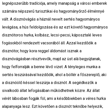
legnépszerűbb tradíciója, amely manapság a városi emberek
számára népszerű turisztikai és hagyományőrző élménnyé
vált. A disznóvágás a háznál nevelt sertés hagyományos
levágása, a hús feldolgozása és az ezt követő hagyományos
disznótoros hurka, kolbász, lecsi-pecsi, káposztalé leves
fogásokból rendezett vacsorából áll. Azzal kezdődik a
disznótor, hogy kora reggel áldomást isznak a
disznóvágásban résztvevők, majd az üst alá begyújtanak,
hogy felforralják a benne lévő vizet. A tényleges munka a
sertés leszúrásával kezdődik, ahol a böllér a főszereplő, aki
a disznóölő késsel leszúrja a disznót. A segédkezők a
sivalkodó állat lefogásában működhetnek közre. Az állat
vérét lábosban fogják föl, ami a későbbiekben a véres hurka
alapanyaga lesz. Ezt követően a disznót teknőbe helyezik,