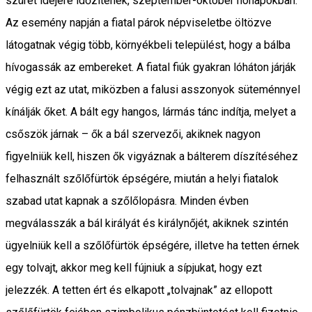
szüret idejére időzítenek, szeptember-október hónapokban.
Az esemény napján a fiatal párok népviseletbe öltözve
látogatnak végig több, környékbeli települést, hogy a bálba
hívogassák az embereket. A fiatal fiúk gyakran lóháton járják
végig ezt az utat, miközben a falusi asszonyok süteménnyel
kínálják őket. A bált egy hangos, lármás tánc indítja, melyet a
csőszök járnak – ők a bál szervezői, akiknek nagyon
figyelniük kell, hiszen ők vigyáznak a bálterem díszítéséhez
felhasznált szőlőfürtök épségére, miután a helyi fiatalok
szabad utat kapnak a szőlőlopásra. Minden évben
megválasszák a bál királyát és királynőjét, akiknek szintén
ügyelniük kell a szőlőfürtök épségére, illetve ha tetten érnek
egy tolvajt, akkor meg kell fújniuk a sípjukat, hogy ezt
jelezzék. A tetten ért és elkapott „tolvajnak” az ellopott