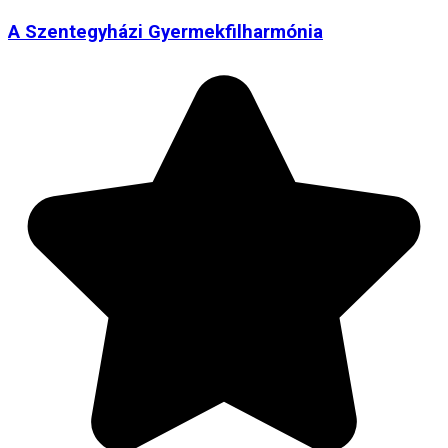
A Szentegyházi Gyermekfilharmónia