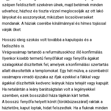
szépen feldíszített szekéren ülnek, majd betérnek minden
udvarhoz, házhoz és tiszta vízzel meglocsolják az ott lakó
lányokat és asszonyokat, miközben locsolóverseket
mondanak. A háziak cserébe kínálmánnyal és hímes tojással
várják őket.
Hosszú ideig szokás volt továbbá a kapulopás és a
fadíszítés is.
Virágvasárnap tartandó a refurmátusokhoz illő konfirmálás.
Ilyenkor kisebb termetű fenyőfákat vagy fenyőfa ágakat
szalagokkal díszítettek fel, amelyek a konfirmálási szertartás
allatt ékesítették a templomokat. Egy hét múlva, a szombatról
vasárnapra virradó éjszaka az ifjak ezekkel a fákkal vagy
ágakkal díszítették kedvenc leányuk háza tetejét vagy kapuját.
Ha netalántán a leány barátságtalan volt a legényekkel
szemben, ezek bosszúból háza tájékán kárt tettek.
A bosszú: fenyőfa helyett kórét (törökbúzaszárat) raktak a
háztetőre, kaput loptak, hidat felszedtek. Ha a fiuknak minden