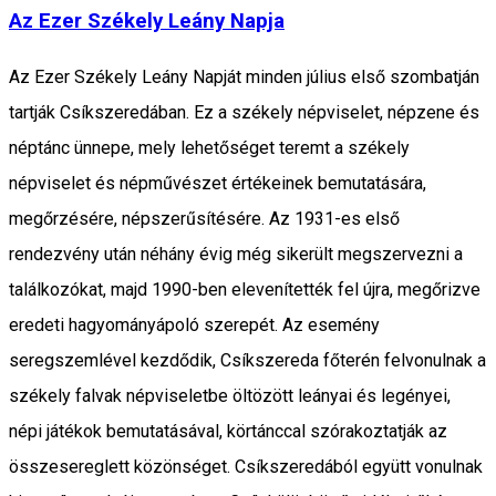
Az Ezer Székely Leány Napja
Az Ezer Székely Leány Napját minden július első szombatján
tartják Csíkszeredában. Ez a székely népviselet, népzene és
néptánc ünnepe, mely lehetőséget teremt a székely
népviselet és népművészet értékeinek bemutatására,
megőrzésére, népszerűsítésére. Az 1931-es első
rendezvény után néhány évig még sikerült megszervezni a
találkozókat, majd 1990-ben elevenítették fel újra, megőrizve
eredeti hagyományápoló szerepét. Az esemény
seregszemlével kezdődik, Csíkszereda főterén felvonulnak a
székely falvak népviseletbe öltözött leányai és legényei,
népi játékok bemutatásával, körtánccal szórakoztatják az
összesereglett közönséget. Csíkszeredából együtt vonulnak