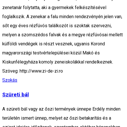
zenetanár folytatta, aki a gyermekek felkészítésével
foglalkozik. A zenekar a falu minden rendezvényén jelen van,
sőt egy éves rézfúvós találkozót is szoktak szervezni,
melyen a szomszédos falvak és a megye rézfúvósai mellett
külföldi vendégek is részt vesznek, ugyanis Korond
magyarországi testvértelepülései közül Makó és
Kiskunfélegyháza komoly zeneiskolákkal rendelkeznek.
Szöveg: http://www.zi-de-zi.ro
Szokás
Szüreti bál
A szüreti bál vagy az őszi termények ünnepe Erdély minden
területén ismert ünnep, melyet az őszi betakarítás és a