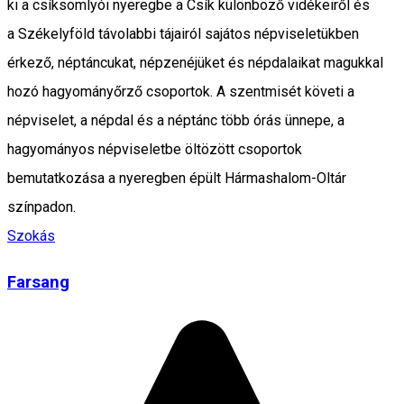
ki a csíksomlyói nyeregbe a Csík különböző vidékeiről és
a Székelyföld távolabbi tájairól sajátos népviseletükben
érkező, néptáncukat, népzenéjüket és népdalaikat magukkal
hozó hagyományőrző csoportok. A szentmisét követi a
népviselet, a népdal és a néptánc több órás ünnepe, a
hagyományos népviseletbe öltözött csoportok
bemutatkozása a nyeregben épült Hármashalom-Oltár
színpadon.
Szokás
Farsang