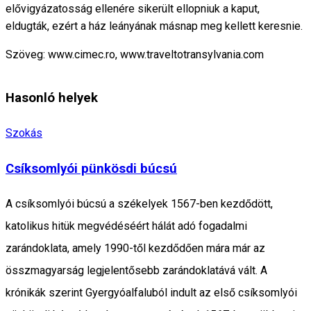
elővigyázatosság ellenére sikerült ellopniuk a kaput,
eldugták, ezért a ház leányának másnap meg kellett keresnie.
Szöveg: www.cimec.ro, www.traveltotransylvania.com
Hasonló helyek
Szokás
Csíksomlyói pünkösdi búcsú
A csíksomlyói búcsú a székelyek 1567-ben kezdődött,
katolikus hitük megvédéséért hálát adó fogadalmi
zarándoklata, amely 1990-től kezdődően mára már az
összmagyarság legjelentősebb zarándoklatává vált. A
krónikák szerint Gyergyóalfaluból indult az első csíksomlyói