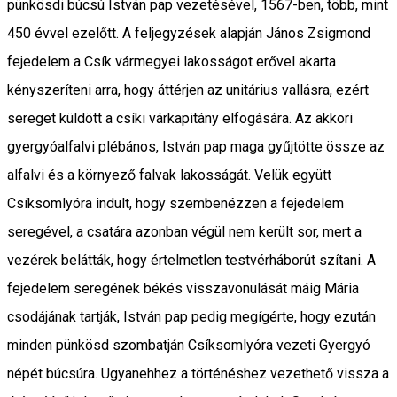
pünkösdi búcsú István pap vezetésével, 1567-ben, több, mint
450 évvel ezelőtt. A feljegyzések alapján János Zsigmond
fejedelem a Csík vármegyei lakosságot erővel akarta
kényszeríteni arra, hogy áttérjen az unitárius vallásra, ezért
sereget küldött a csíki várkapitány elfogására. Az akkori
gyergyóalfalvi plébános, István pap maga gyűjtötte össze az
alfalvi és a környező falvak lakosságát. Velük együtt
Csíksomlyóra indult, hogy szembenézzen a fejedelem
seregével, a csatára azonban végül nem került sor, mert a
vezérek belátták, hogy értelmetlen testvérháborút szítani. A
fejedelem seregének békés visszavonulását máig Mária
csodájának tartják, István pap pedig megígérte, hogy ezután
minden pünkösd szombatján Csíksomlyóra vezeti Gyergyó
népét búcsúra. Ugyanehhez a történéshez vezethető vissza a