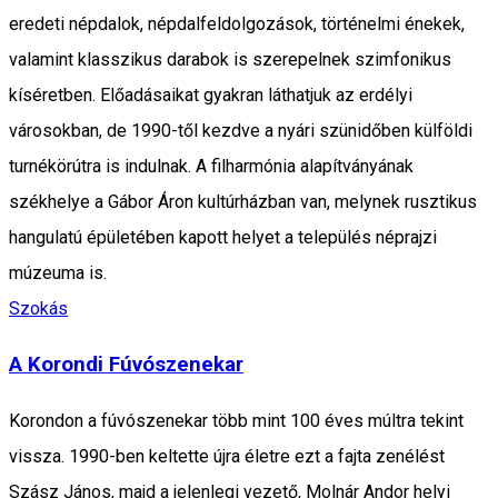
eredeti népdalok, népdalfeldolgozások, történelmi énekek,
valamint klasszikus darabok is szerepelnek szimfonikus
kíséretben. Előadásaikat gyakran láthatjuk az erdélyi
városokban, de 1990-től kezdve a nyári szünidőben külföldi
turnékörútra is indulnak. A filharmónia alapítványának
székhelye a Gábor Áron kultúrházban van, melynek rusztikus
hangulatú épületében kapott helyet a település néprajzi
múzeuma is.
Szokás
A Korondi Fúvószenekar
Korondon a fúvószenekar több mint 100 éves múltra tekint
vissza. 1990-ben keltette újra életre ezt a fajta zenélést
Szász János, majd a jelenlegi vezető, Molnár Andor helyi