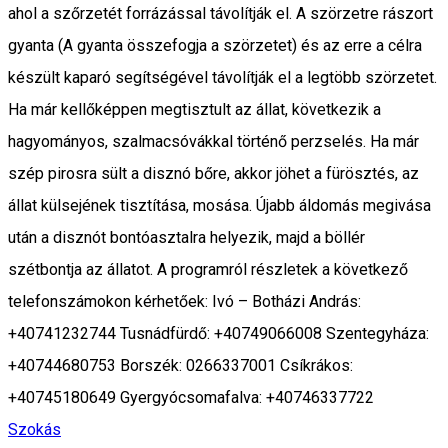
ahol a szőrzetét forrázással távolítják el. A szörzetre rászort
gyanta (A gyanta összefogja a szörzetet) és az erre a célra
készült kaparó segítségével távolítják el a legtöbb szörzetet.
Ha már kellőképpen megtisztult az állat, következik a
hagyományos, szalmacsóvákkal történő perzselés. Ha már
szép pirosra sült a disznó bőre, akkor jöhet a fürösztés, az
állat külsejének tisztítása, mosása. Újabb áldomás megivása
után a disznót bontóasztalra helyezik, majd a böllér
szétbontja az állatot. A programról részletek a következő
telefonszámokon kérhetőek: Ivó – Botházi András:
+40741232744 Tusnádfürdő: +40749066008 Szentegyháza:
+40744680753 Borszék: 0266337001 Csíkrákos:
+40745180649 Gyergyócsomafalva: +40746337722
Szokás