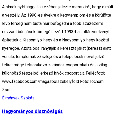
A hírnök nyírfaággal a kezében jelezte messziről, hogy elmúlt
a veszély. Az 1990-es évekre a kegytemplom és a körülötte
lévő térség nem tudta már befogadni a több százezerre
duzzadt búcsúsok tömegét, ezért 1993-ban oltáremelvényt
építettek a Kissomlyó-hegy és a Nagysomlyó-hegy közötti
nyeregbe. Azóta oda irányítják a keresztaljákat (kereszt alatt
vonuló, templomuk zászlója és a településük nevét jelző
felirat mögé felsorakozó zarándok csoportokat) és a világ
különböző részeiből érkező hívők csoportjait. Fejlécfotó:
www.facebook.com/magasbolszekelyfold Fotó: Iochom
Zsolt
Élmények
Szokás
Hagyományos disznóvágás