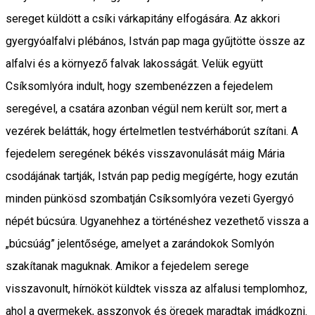
sereget küldött a csíki várkapitány elfogására. Az akkori
gyergyóalfalvi plébános, István pap maga gyűjtötte össze az
alfalvi és a környező falvak lakosságát. Velük együtt
Csíksomlyóra indult, hogy szembenézzen a fejedelem
seregével, a csatára azonban végül nem került sor, mert a
vezérek belátták, hogy értelmetlen testvérháborút szítani. A
fejedelem seregének békés visszavonulását máig Mária
csodájának tartják, István pap pedig megígérte, hogy ezután
minden pünkösd szombatján Csíksomlyóra vezeti Gyergyó
népét búcsúra. Ugyanehhez a történéshez vezethető vissza a
„búcsúág” jelentősége, amelyet a zarándokok Somlyón
szakítanak maguknak. Amikor a fejedelem serege
visszavonult, hírnököt küldtek vissza az alfalusi templomhoz,
ahol a gyermekek, asszonyok és öregek maradtak imádkozni.