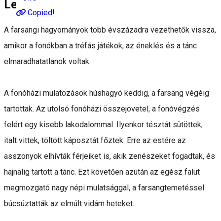
Leírás
Copied!
A farsangi hagyományok több évszázadra vezethetők vissza,
amikor a fonókban a tréfás játékok, az éneklés és a tánc
elmaradhatatlanok voltak.
A fonóházi mulatozások húshagyó keddig, a farsang végéig
tartottak. Az utolsó fonóházi összejövetel, a fonóvégzés
felért egy kisebb lakodalommal. Ilyenkor tésztát sütöttek,
italt vittek, töltött káposztát főztek. Erre az estére az
asszonyok elhívták férjeiket is, akik zenészeket fogadtak, és
hajnalig tartott a tánc. Ezt követően azután az egész falut
megmozgató nagy népi mulatsággal, a farsangtemetéssel
búcsúztatták az elmúlt vidám heteket.