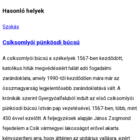
Hasonló helyek
Szokás
Csíksomlyói pünkösdi búcsú
A csíksomlyói búcsú a székelyek 1567-ben kezdődött,
katolikus hitük megvédéséért hálát adó fogadalmi
zarándoklata, amely 1990-től kezdődően mára már az
összmagyarság legjelentősebb zarándoklatává vált. A
krónikák szerint Gyergyóalfaluból indult az első csíksomlyói
pünkösdi búcsú István pap vezetésével, 1567-ben, több, mint
450 évvel ezelőtt. A feljegyzések alapján János Zsigmond
fejedelem a Csík vármegyei lakosságot erővel akarta
kényszeríteni arra, hogy áttérjen az unitárius vallásra, ezért