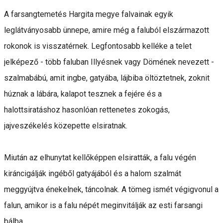
A farsangtemetés Hargita megye falvainak egyik
leglátványosabb ünnepe, amire még a faluból elszármazott
rokonok is visszatérnek. Legfontosabb kelléke a telet
jelképező - több faluban Illyésnek vagy Dömének nevezett -
szalmabábú, amit ingbe, gatyába, lájbiba öltöztetnek, zoknit
húznak a lábára, kalapot tesznek a fejére és a
halottsiratáshoz hasonlóan rettenetes zokogás,
jajveszékelés közepette elsiratnak.
Miután az elhunytat kellőképpen elsiratták, a falu végén
kiráncigálják ingéből gatyájából és a halom szalmát
meggyújtva énekelnek, táncolnak. A tömeg ismét végigvonul a
falun, amikor is a falu népét meginvitálják az esti farsangi
bálba.