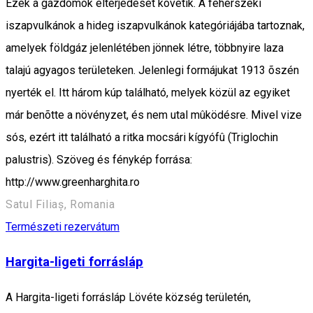
Ezek a gázdómok elterjedését követik. A fehérszéki
iszapvulkánok a hideg iszapvulkánok kategóriájába tartoznak,
amelyek földgáz jelenlétében jönnek létre, többnyire laza
talajú agyagos területeken. Jelenlegi formájukat 1913 õszén
nyerték el. Itt három kúp található, melyek közül az egyiket
már benõtte a növényzet, és nem utal mûködésre. Mivel vize
sós, ezért itt található a ritka mocsári kígyófû (Triglochin
palustris). Szöveg és fénykép forrása:
http://www.greenharghita.ro
Satul Filiaș, Romania
Természeti rezervátum
Hargita-ligeti forrásláp
A Hargita-ligeti forrásláp Lövéte község területén,