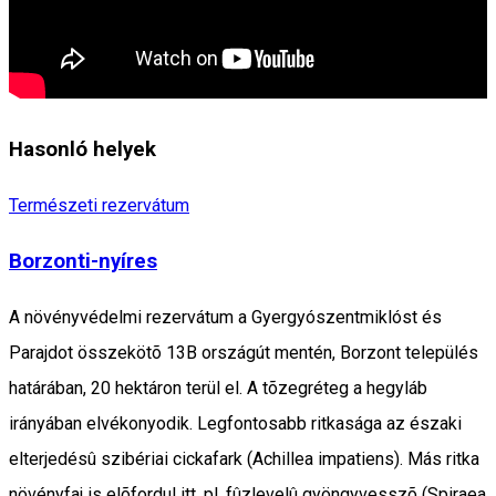
Hasonló helyek
Természeti rezervátum
Borzonti-nyíres
A növényvédelmi rezervátum a Gyergyószentmiklóst és
Parajdot összekötõ 13B országút mentén, Borzont település
határában, 20 hektáron terül el. A tõzegréteg a hegyláb
irányában elvékonyodik. Legfontosabb ritkasága az északi
elterjedésû szibériai cickafark (Achillea impatiens). Más ritka
növényfaj is elõfordul itt, pl. fûzlevelû gyöngyvesszõ (Spiraea