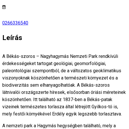
0266336540
Leírás
A Békás-szoros – Nagyhagymás Nemzeti Park rendkívüli
érdekességeket tartogat geológiai, geomorfológiai,
paleontológiai szempontból, de a változatos geoklimatikus
viszonyoknak köszönhetően a természeti környezet és a
biodiverzitás sem elhanyagolhatóak. A Békás-szoros
látnivalói országszerte híresek, elsősorban óriási méreteinek
köszönhetően. Itt található az 1837-ben a Békás-patak
vizeinek természetes torlasza által létrejött Gyilkos-tó is,
mely festői környékével Erdély egyik legszebb torlasztava.
A nemzeti park a Hagymás hegységben található, mely a