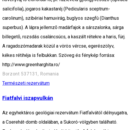
salicifolia), jogaros kakastaréj (Pedicularis sceptrum-
carolinum), szibériai hamuvirág, buglyos szegfû (Dianthus
superbus). A lápra jellemzõ madárfajok a sárszalonka, sárga
billegetõ, rozsdás csaláncsúcs, a kaszált rétekre a haris, fürj.
A ragadozómadarak közül a vörös vércse, egerészölyv,
kékes rétihéja is felbukkan. Szöveg és fénykép forrása:
http://www.greenharghita.ro/
Borzont 537131, Romania
Természeti rezervátum
Fiatfalvi iszapvulkán
Az egyhektáros geológiai rezervátum Fiatfalvától délnyugatra,
a Cserehát-domb oldalában, a Sukoró-völgyben található.