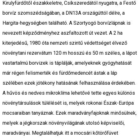
Kirulyfürdőtől északkeletre, Csíkszeredától nyugatra, a Festő
borvíz szomszédságában, a DN13A országúttól délre, a
Hargita-hegységben található. A Szortyogó borvízlápnak is
nevezett képződményhez aszfaltozott út vezet. A 2 ha
kiterjedésű, 1980 óta nemzeti szintű védettséget élvező
növénytani rezervátum 120 m hosszú és 50 m széles, a lápot
vastartalmú borvizek is táplálják, amelyeknek gyógyhatását
már régen felismerték és fürdőmedencét ástak a láp
szélében ezek jótékony hatásának felhasználása érdekében.
A hűvös és nedves mikroklíma lehetővé tette egyes különös
növénytársulások túlélését is, melyek rokonai Észak-Európa
mocsaraiban tanyáznak. Ezek maradványfajoknak minősülnek,
melyek a jégkorszak növényvilágának utolsó képviselői,
maradványai. Megtalálhatjuk itt a mocsári kőtörőfüvet