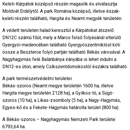
Keleti-Kárpátok középső részén magaslik és elválasztja
Moldvát Erdélytől. A park Románia középső, illetve észak-
keleti részén található, Hargita és Neamt megyék területén.
A védett területen halad keresztül a Kárpátokat átszelő
DN12C számú főút, mely a Maros felső folyásánál elterülő
Gyergyói-medencében található Gyergyószentmiklóst köti
össze a Beszterce folyó partján található Békás városával. A
Nagyhagymás felé Balánbánya irányába is lehet indulni a
DN12-es úton, amely Csíkszentdomokostól északra található.
A park természetvédelmi területei:
Békás-szoros (Neamt megye területén 1600 ha, illetve
Hargita megye területén 2128 ha), a Gyilkos-tó, a Súgó-
szoros (10 ha), a Likas-zsomboly (5 ha), a Nagy-Hagymás,
Egyes-kő és a Fekete-Hagymás határolta terület (800 ha).
A Békás-szoros – Nagyhagymás Nemzeti Park területe:
6793,64 ha.