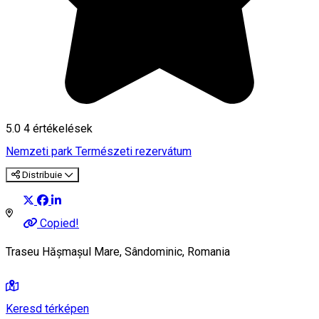
5.0
4
értékelések
Nemzeti park
Természeti rezervátum
Distribuie
Copied!
Traseu Hășmașul Mare, Sândominic, Romania
Keresd térképen