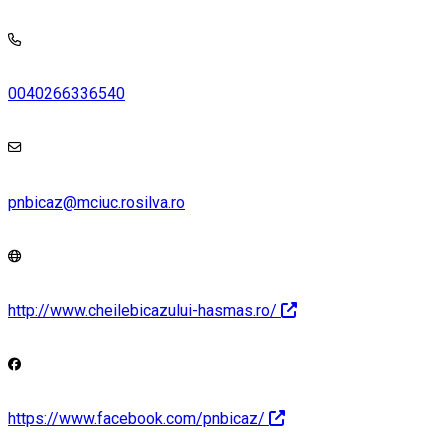
0040266336540
pnbicaz@mciuc.rosilva.ro
http://www.cheilebicazului-hasmas.ro/
https://www.facebook.com/pnbicaz/