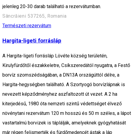
jelenleg 20-30 darab található a rezervátumban.
Sâncrăieni 537265, Romania
Természeti rezervátum
Hargita-ligeti forrásláp
A Hargita-ligeti forrásláp Lövéte község területén,
Kirulyfürdőtől északkeletre, Csíkszeredától nyugatra, a Festő
borvíz szomszédságában, a DN13A országúttól délre, a
Hargita-hegységben található. A Szortyogó borvízlápnak is
nevezett képződményhez aszfaltozott út vezet. A 2 ha
kiterjedésű, 1980 óta nemzeti szintű védettséget élvező
növénytani rezervátum 120 m hosszú és 50 m széles, a lápot
vastartalmú borvizek is táplálják, amelyeknek gyógyhatását
már régen felismerték és fürdőmedencét ástak a láp