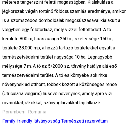
méteres tengerszint feletti magasságban. Kialakulása a
jégkorszak végén történő földcsuszamlás eredménye, amikor
is a szomszédos domboldalak megcsúszásával kialakult a
völgyben egy földtorlasz, mely vízzel feltöltődött. A tó
kerülete 800 m, hosszúsága 250 m, szélessége 150 m,
területe 28.000 mp, a hozzá tartozó területekkel együtt a
természetvédelmi terület nagysága 10 ha. Legnagyobb
mélysége 7 m. A tó az 5/2000 sz. törvény hatálya alá eső
természetvédelmi terület. A tó és környéke sok ritka
növénynek ad otthont, többek között a közönséges rence
(Utricularia vulgaris) húsevő növénynek, amely apró vízi
rovarokkal, rákokkal, szúnyoglárvákkal táplálkozik.
Porumbeni, Romania
Family-friendly látványosság
Természeti rezervátum