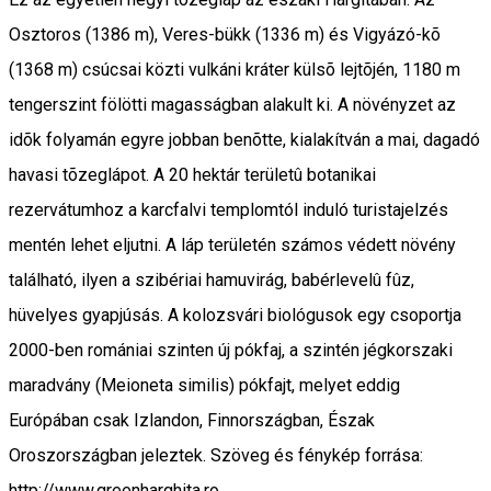
Osztoros (1386 m), Veres-bükk (1336 m) és Vigyázó-kõ
(1368 m) csúcsai közti vulkáni kráter külsõ lejtõjén, 1180 m
tengerszint fölötti magasságban alakult ki. A növényzet az
idõk folyamán egyre jobban benõtte, kialakítván a mai, dagadó
havasi tõzeglápot. A 20 hektár területû botanikai
rezervátumhoz a karcfalvi templomtól induló turistajelzés
mentén lehet eljutni. A láp területén számos védett növény
található, ilyen a szibériai hamuvirág, babérlevelû fûz,
hüvelyes gyapjúsás. A kolozsvári biológusok egy csoportja
2000-ben romániai szinten új pókfaj, a szintén jégkorszaki
maradvány (Meioneta similis) pókfajt, melyet eddig
Európában csak Izlandon, Finnországban, Észak
Oroszországban jeleztek. Szöveg és fénykép forrása:
http://www.greenharghita.ro