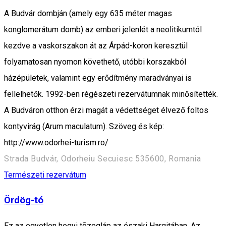
A Budvár dombján (amely egy 635 méter magas
konglomerátum domb) az emberi jelenlét a neolitikumtól
kezdve a vaskorszakon át az Árpád-koron keresztül
folyamatosan nyomon követhető, utóbbi korszakból
házépületek, valamint egy erődítmény maradványai is
fellelhetők. 1992-ben régészeti rezervátumnak minősítették.
A Budváron otthon érzi magát a védettséget élvező foltos
kontyvirág (Arum maculatum). Szöveg és kép:
http://www.odorhei-turism.ro/
Strada Budvár, Odorheiu Secuiesc 535600, Romania
Természeti rezervátum
Ördög-tó
Ez az egyetlen hegyi tõzegláp az északi Hargitában. Az