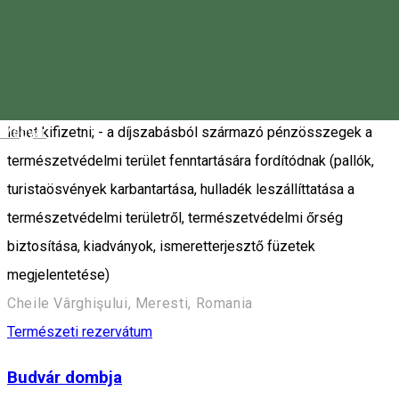
díjszabást Homoródalmás község tanácsa állapított meg és
hagyott jóvá; -a napidíjakat a szoros bejáratánál sorompóval
ellátott ellenőrző pontnál vagy a természetvédelmi területen
járőröző és magát azonosító természetvédelmi felügyelőnél
Magyar
lehet kifizetni; - a díjszabásból származó pénzösszegek a
természetvédelmi terület fenntartására fordítódnak (pallók,
turistaösvények karbantartása, hulladék leszállíttatása a
természetvédelmi területről, természetvédelmi őrség
biztosítása, kiadványok, ismeretterjesztő füzetek
megjelentetése)
Cheile Vârghişului, Meresti, Romania
Természeti rezervátum
Budvár dombja