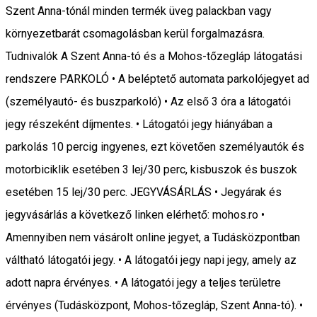
Szent Anna-tónál minden termék üveg palackban vagy
környezetbarát csomagolásban kerül forgalmazásra.
Tudnivalók A Szent Anna-tó és a Mohos-tőzegláp látogatási
rendszere PARKOLÓ • A beléptető automata parkolójegyet ad
(személyautó- és buszparkoló) • Az első 3 óra a látogatói
jegy részeként díjmentes. • Látogatói jegy hiányában a
parkolás 10 percig ingyenes, ezt követően személyautók és
motorbiciklik esetében 3 lej/30 perc, kisbuszok és buszok
esetében 15 lej/30 perc. JEGYVÁSÁRLÁS • Jegyárak és
jegyvásárlás a következő linken elérhető: mohos.ro •
Amennyiben nem vásárolt online jegyet, a Tudásközpontban
váltható látogatói jegy. • A látogatói jegy napi jegy, amely az
adott napra érvényes. • A látogatói jegy a teljes területre
érvényes (Tudásközpont, Mohos-tőzegláp, Szent Anna-tó). •