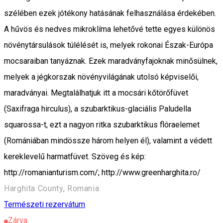
szélében ezek jótékony hatásának felhasználása érdekében.
A hűvös és nedves mikroklíma lehetővé tette egyes különös
növénytársulások túlélését is, melyek rokonai Észak-Európa
mocsaraiban tanyáznak. Ezek maradványfajoknak minősülnek,
melyek a jégkorszak növényvilágának utolsó képviselői,
maradványai. Megtalálhatjuk itt a mocsári kőtörőfüvet
(Saxifraga hirculus), a szubarktikus-glaciális Paludella
squarossa-t, ezt a nagyon ritka szubarktikus flóraelemet
(Romániában mindössze három helyen él), valamint a védett
kereklevelű harmatfüvet. Szöveg és kép:
http://romanianturism.com/; http://www.greenharghita.ro/
Harghita County, Romania
Természeti rezervátum
Zárva