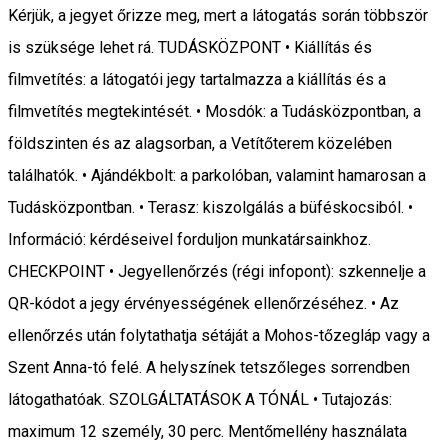
Kérjük, a jegyet őrizze meg, mert a látogatás során többször
is szüksége lehet rá. TUDÁSKÖZPONT • Kiállítás és
filmvetítés: a látogatói jegy tartalmazza a kiállítás és a
filmvetítés megtekintését. • Mosdók: a Tudásközpontban, a
földszinten és az alagsorban, a Vetítőterem közelében
találhatók. • Ajándékbolt: a parkolóban, valamint hamarosan a
Tudásközpontban. • Terasz: kiszolgálás a büféskocsiból. •
Információ: kérdéseivel forduljon munkatársainkhoz.
CHECKPOINT • Jegyellenőrzés (régi infopont): szkennelje a
QR-kódot a jegy érvényességének ellenőrzéséhez. • Az
ellenőrzés után folytathatja sétáját a Mohos-tőzegláp vagy a
Szent Anna-tó felé. A helyszínek tetszőleges sorrendben
látogathatóak. SZOLGÁLTATÁSOK A TÓNÁL • Tutajozás:
maximum 12 személy, 30 perc. Mentőmellény használata