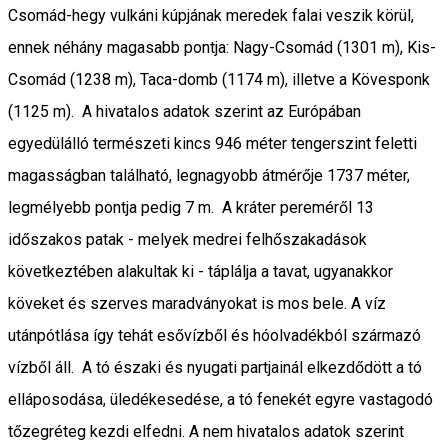
Csomád-hegy vulkáni kúpjának meredek falai veszik körül,
ennek néhány magasabb pontja: Nagy-Csomád (1301 m), Kis-
Csomád (1238 m), Taca-domb (1174 m), illetve a Kövesponk
(1125 m). A hivatalos adatok szerint az Európában
egyedülálló természeti kincs 946 méter tengerszint feletti
magasságban található, legnagyobb átmérője 1737 méter,
legmélyebb pontja pedig 7 m. A kráter pereméről 13
időszakos patak - melyek medrei felhőszakadások
következtében alakultak ki - táplálja a tavat, ugyanakkor
köveket és szerves maradványokat is mos bele. A víz
utánpótlása így tehát esővízből és hóolvadékból származó
vízből áll. A tó északi és nyugati partjainál elkezdődött a tó
elláposodása, üledékesedése, a tó fenekét egyre vastagodó
tőzegréteg kezdi elfedni. A nem hivatalos adatok szerint