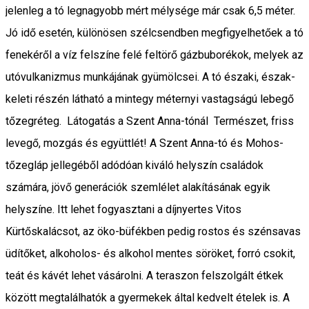
jelenleg a tó legnagyobb mért mélysége már csak 6,5 méter.
Jó idő esetén, különösen szélcsendben megfigyelhetőek a tó
fenekéről a víz felszíne felé feltörő gázbuborékok, melyek az
utóvulkanizmus munkájának gyümölcsei. A tó északi, észak-
keleti részén látható a mintegy méternyi vastagságú lebegő
tőzegréteg. Látogatás a Szent Anna-tónál Természet, friss
levegő, mozgás és együttlét! A Szent Anna-tó és Mohos-
tőzegláp jellegéből adódóan kiváló helyszín családok
számára, jövő generációk szemlélet alakításának egyik
helyszíne. Itt lehet fogyasztani a díjnyertes Vitos
Kürtőskalácsot, az öko-büfékben pedig rostos és szénsavas
üdítőket, alkoholos- és alkohol mentes söröket, forró csokit,
teát és kávét lehet vásárolni. A teraszon felszolgált étkek
között megtalálhatók a gyermekek által kedvelt ételek is. A