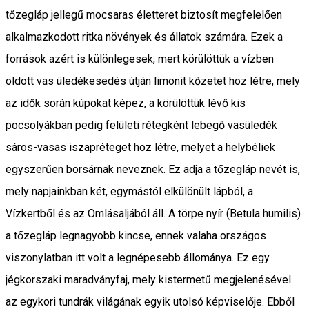
tőzegláp jellegű mocsaras életteret biztosít megfelelően
alkalmazkodott ritka növények és állatok számára. Ezek a
források azért is különlegesek, mert körülöttük a vízben
oldott vas üledékesedés útján limonit kőzetet hoz létre, mely
az idők során kúpokat képez, a körülöttük lévő kis
pocsolyákban pedig felületi rétegként lebegő vasüledék
sáros-vasas iszapréteget hoz létre, melyet a helybéliek
egyszerűen borsárnak neveznek. Ez adja a tőzegláp nevét is,
mely napjainkban két, egymástól elkülönült lápból, a
Vízkertből és az Omlásaljából áll. A törpe nyír (Betula humilis)
a tőzegláp legnagyobb kincse, ennek valaha országos
viszonylatban itt volt a legnépesebb állománya. Ez egy
jégkorszaki maradványfaj, mely kistermetű megjelenésével
az egykori tundrák világának egyik utolsó képviselője. Ebből