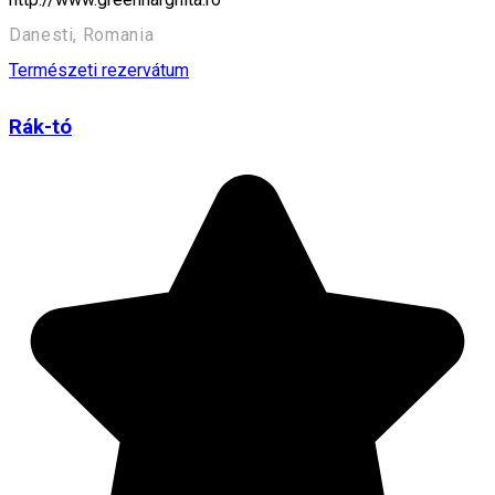
Danesti, Romania
Természeti rezervátum
Rák-tó