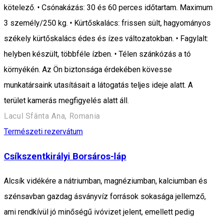
kötelező. • Csónakázás: 30 és 60 perces időtartam. Maximum
3 személy/250 kg. • Kürtőskalács: frissen sült, hagyományos
székely kürtőskalács édes és ízes változatokban. • Fagylalt:
helyben készült, többféle ízben. • Télen szánkózás a tó
környékén. Az Ön biztonsága érdekében kövesse
munkatársaink utasításait a látogatás teljes ideje alatt. A
terület kamerás megfigyelés alatt áll.
Lacul Sfânta Ana, Romania
Természeti rezervátum
Csíkszentkirályi Borsáros-láp
Alcsík vidékére a nátriumban, magnéziumban, kalciumban és
szénsavban gazdag ásványvíz források sokasága jellemző,
ami rendkívül jó minőségű ivóvizet jelent, emellett pedig