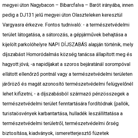
megyei úton Nagybacon – Bibarcfalva – Barót irányába, innen
pedig a DJ131 jelű megyei úton Olaszteleken keresztül
Vargyasra érkezve. Fontos tudnivaló: - a természetvédelmi
terület látogatása, a sátorozás, a gépjárművek behajtása a
kijelölt parkolóhelyre NAPI DÍJSZABÁS alapján történik, mely
díjszabást Homoródalmás község tanácsa állapított meg és
hagyott jóvá; -a napidíjakat a szoros bejáratánál sorompóval
ellátott ellenőrző pontnál vagy a természetvédelmi területen
járőröző és magát azonosító természetvédelmi felügyelőnél
lehet kifizetni; - a díjszabásból származó pénzösszegek a
természetvédelmi terület fenntartására fordítódnak (pallók,
turistaösvények karbantartása, hulladék leszállíttatása a
természetvédelmi területről, természetvédelmi őrség
biztosítása, kiadványok, ismeretterjesztő füzetek