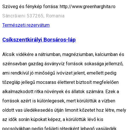
Szöveg és fénykép forrása: http://www.greenharghita.ro
Sâncrăieni 537265, Romania
Természeti rezervátum
Csíkszentkirályi Borsáros-láp
Alcsík vidékére a nátriumban, magnéziumban, kalciumban és
szénsavban gazdag ásványvíz források sokasága jellemző,
ami rendkívül jó minőségű ivóvizet jelent, emellett pedig
tőzegláp jellegű mocsaras életteret biztosít megfelelően
alkalmazkodott ritka növények és állatok számára. Ezek a
források azért is különlegesek, mert körülöttük a vízben
oldott vas üledékesedés útján limonit kőzetet hoz létre, mely
az idők során kúpokat képez, a körülöttük lévő kis
pocsolyákban pedig felületi rétegként lebegő vasüledék