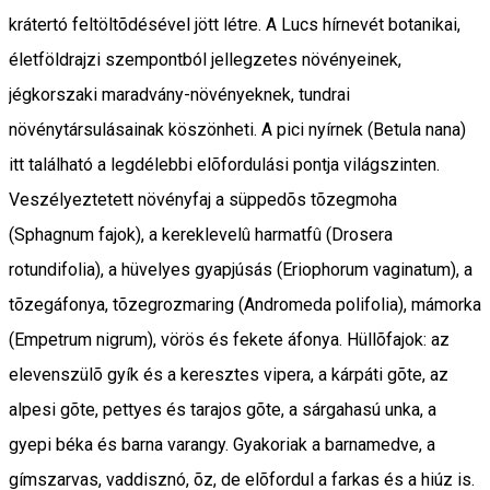
krátertó feltöltõdésével jött létre. A Lucs hírnevét botanikai,
életföldrajzi szempontból jellegzetes növényeinek,
jégkorszaki maradvány-növényeknek, tundrai
növénytársulásainak köszönheti. A pici nyírnek (Betula nana)
itt található a legdélebbi elõfordulási pontja világszinten.
Veszélyeztetett növényfaj a süppedõs tõzegmoha
(Sphagnum fajok), a kereklevelû harmatfû (Drosera
rotundifolia), a hüvelyes gyapjúsás (Eriophorum vaginatum), a
tõzegáfonya, tõzegrozmaring (Andromeda polifolia), mámorka
(Empetrum nigrum), vörös és fekete áfonya. Hüllõfajok: az
elevenszülõ gyík és a keresztes vipera, a kárpáti gõte, az
alpesi gõte, pettyes és tarajos gõte, a sárgahasú unka, a
gyepi béka és barna varangy. Gyakoriak a barnamedve, a
gímszarvas, vaddisznó, õz, de elõfordul a farkas és a hiúz is.