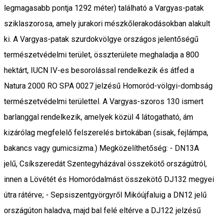
legmagasabb pontja 1292 méter) található a Vargyas-patak
sziklaszorosa, amely jurakori mészkőlerakodásokban alakult
ki. A Vargyas-patak szurdokvölgye országos jelentőségű
természetvédelmi terület, összterülete meghaladja a 800
hektárt, IUCN IV-es besorolással rendelkezik és átfed a
Natura 2000 RO SPA 0027 jelzésű Homoród-völgyi-dombság
természetvédelmi területtel. A Vargyas-szoros 130 ismert
barlanggal rendelkezik, amelyek közül 4 látogatható, ám
kizárólag megfelelő felszerelés birtokában (sisak, fejlámpa,
bakancs vagy gumicsizma.) Megközelíthetőség: - DN13A
jelű, Csíkszeredát Szentegyházával összekötő országútról,
innen a Lövétét és Homoródalmást összekötő DJ132 megyei
útra rátérve; - Sepsiszentgyörgyről Mikóújfaluig a DN12 jelű
országúton haladva, majd bal felé eltérve a DJ122 jelzésű