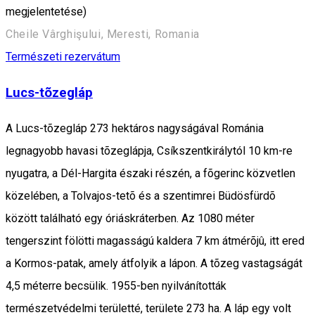
megjelentetése)
Cheile Vârghişului, Meresti, Romania
Természeti rezervátum
Lucs-tõzegláp
A Lucs-tõzegláp 273 hektáros nagyságával Románia
legnagyobb havasi tõzeglápja, Csíkszentkirálytól 10 km-re
nyugatra, a Dél-Hargita északi részén, a fõgerinc közvetlen
közelében, a Tolvajos-tetõ és a szentimrei Büdösfürdõ
között található egy óriáskráterben. Az 1080 méter
tengerszint fölötti magasságú kaldera 7 km átmérõjû, itt ered
a Kormos-patak, amely átfolyik a lápon. A tõzeg vastagságát
4,5 méterre becsülik. 1955-ben nyilvánították
természetvédelmi területté, területe 273 ha. A láp egy volt