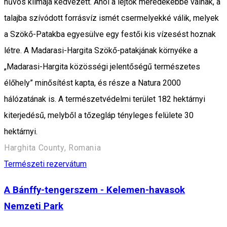
hűvös klímája kedvezett. Ahol a lejtők meredekebbé válnak, a
talajba szívódott forrásvíz ismét csermelyekké válik, melyek
a Szökő-Patakba egyesülve egy festői kis vízesést hoznak
létre. A Madarasi-Hargita Szökő-patakjának környéke a
„Madarasi-Hargita közösségi jelentőségű természetes
élőhely” minősítést kapta, és része a Natura 2000
hálózatának is. A természetvédelmi terület 182 hektárnyi
kiterjedésű, melyből a tőzegláp tényleges felülete 30
hektárnyi.
Harghita County, Romania
Természeti rezervátum
A Bánffy-tengerszem - Kelemen-havasok
Nemzeti Park