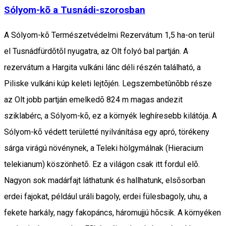
Sólyom-kõ a Tusnádi-szorosban
A Sólyom-kõ Természetvédelmi Rezervátum 1,5 ha-on terül
el Tusnádfürdõtõl nyugatra, az Olt folyó bal partján. A
rezervátum a Hargita vulkáni lánc déli részén található, a
Piliske vulkáni kúp keleti lejtõjén. Legszembetûnõbb része
az Olt jobb partján emelkedõ 824 m magas andezit
sziklabérc, a Sólyom-kõ, ez a környék leghíresebb kilátója. A
Sólyom-kõ védett területté nyilvánítása egy apró, törékeny
sárga virágú növénynek, a Teleki hölgymálnak (Hieracium
telekianum) köszönhetõ. Ez a világon csak itt fordul elõ.
Nagyon sok madárfajt láthatunk és hallhatunk, elsõsorban
erdei fajokat, például uráli bagoly, erdei fülesbagoly, uhu, a
fekete harkály, nagy fakopáncs, háromujjú hõcsik. A környéken