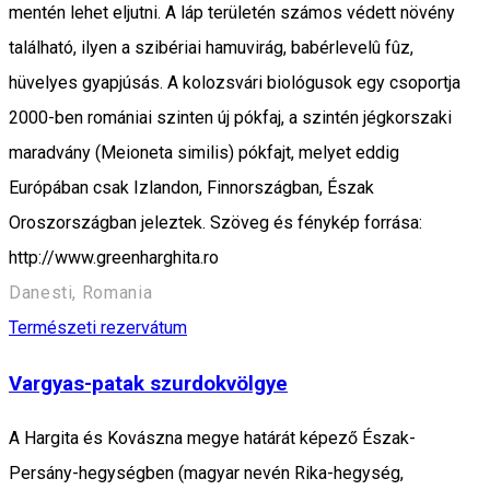
mentén lehet eljutni. A láp területén számos védett növény
található, ilyen a szibériai hamuvirág, babérlevelû fûz,
hüvelyes gyapjúsás. A kolozsvári biológusok egy csoportja
2000-ben romániai szinten új pókfaj, a szintén jégkorszaki
maradvány (Meioneta similis) pókfajt, melyet eddig
Európában csak Izlandon, Finnországban, Észak
Oroszországban jeleztek. Szöveg és fénykép forrása:
http://www.greenharghita.ro
Danesti, Romania
Természeti rezervátum
Vargyas-patak szurdokvölgye
A Hargita és Kovászna megye határát képező Észak-
Persány-hegységben (magyar nevén Rika-hegység,