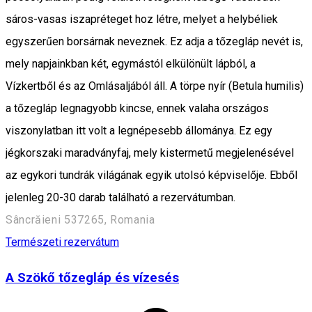
sáros-vasas iszapréteget hoz létre, melyet a helybéliek
egyszerűen borsárnak neveznek. Ez adja a tőzegláp nevét is,
mely napjainkban két, egymástól elkülönült lápból, a
Vízkertből és az Omlásaljából áll. A törpe nyír (Betula humilis)
a tőzegláp legnagyobb kincse, ennek valaha országos
viszonylatban itt volt a legnépesebb állománya. Ez egy
jégkorszaki maradványfaj, mely kistermetű megjelenésével
az egykori tundrák világának egyik utolsó képviselője. Ebből
jelenleg 20-30 darab található a rezervátumban.
Sâncrăieni 537265, Romania
Természeti rezervátum
A Szökő tőzegláp és vízesés