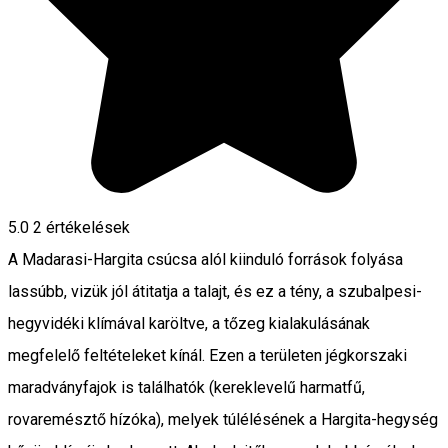
5.0
2
értékelések
A Madarasi-Hargita csúcsa alól kiinduló források folyása
lassúbb, vizük jól átitatja a talajt, és ez a tény, a szubalpesi-
hegyvidéki klímával karöltve, a tőzeg kialakulásának
megfelelő feltételeket kínál. Ezen a területen jégkorszaki
maradványfajok is találhatók (kereklevelű harmatfű,
rovaremésztő hízóka), melyek túlélésének a Hargita-hegység