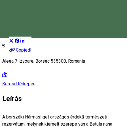
Növényrezervátum
Természeti rezervátum
Distribuie
Magyar
Copied!
Aleea 7 Izvoare, Borsec 535300, Romania
Keresd térképen
Leírás
A borszéki Hármasliget országos érdekű természeti
rezervátum, melynek kiemelt szerepe van a Betula nana