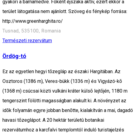
gyakori a barnamedve. Fõként éjszaka aktív, ezért ekkor a
terület látogatása nem ajánlott. Szöveg és fénykép forrása:
http://www.greenharghita.ro/
Tusnad, 535100, Romania
Természeti rezervátum
Ördög-tó
Ez az egyetlen hegyi tõzegláp az északi Hargitában. Az
Osztoros (1386 m), Veres-bükk (1336 m) és Vigyázó-kõ
(1368 m) csúcsai közti vulkáni kráter külsõ lejtõjén, 1180 m
tengerszint fölötti magasságban alakult ki. A növényzet az
idõk folyamán egyre jobban benõtte, kialakítván a mai, dagadó
havasi tõzeglápot. A 20 hektár területû botanikai
rezervátumhoz a karcfalvi templomtól induló turistajelzés