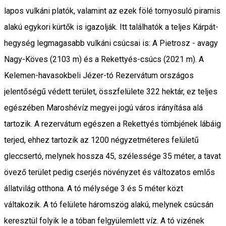
lapos vulkáni platók, valamint az ezek fölé tornyosuló piramis
alakú egykori kürtők is igazolják. Itt találhatók a teljes Kárpát-
hegység legmagasabb vulkáni csúcsai is: A Pietrosz - avagy
Nagy-Köves (2103 m) és a Rekettyés-csúcs (2021 m). A
Kelemen-havasokbeli Jézer-tó Rezervátum országos
jelentőségű védett terület, összfelülete 322 hektár, ez teljes
egészében Maroshévíz megyei jogú város irányítása alá
tartozik. A rezervátum egészen a Rekettyés tömbjének lábáig
terjed, ehhez tartozik az 1200 négyzetméteres felületű
gleccsertó, melynek hossza 45, szélessége 35 méter, a tavat
övező terület pedig cserjés növényzet és változatos emlős
állatvilág otthona. A tó mélysége 3 és 5 méter közt
váltakozik. A tó felülete háromszög alakú, melynek csúcsán
keresztül folyik le a tóban felgyülemlett víz. A tó vizének