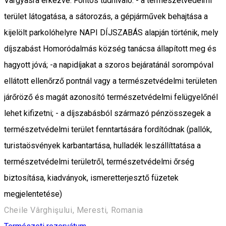
Vargyasra érkezve. Fontos tudnivaló: - a természetvédelmi
terület látogatása, a sátorozás, a gépjárművek behajtása a
kijelölt parkolóhelyre NAPI DÍJSZABÁS alapján történik, mely
díjszabást Homoródalmás község tanácsa állapított meg és
hagyott jóvá; -a napidíjakat a szoros bejáratánál sorompóval
ellátott ellenőrző pontnál vagy a természetvédelmi területen
járőröző és magát azonosító természetvédelmi felügyelőnél
lehet kifizetni; - a díjszabásból származó pénzösszegek a
természetvédelmi terület fenntartására fordítódnak (pallók,
turistaösvények karbantartása, hulladék leszállíttatása a
természetvédelmi területről, természetvédelmi őrség
biztosítása, kiadványok, ismeretterjesztő füzetek
megjelentetése)
Cheile Vârghişului, Meresti, Romania