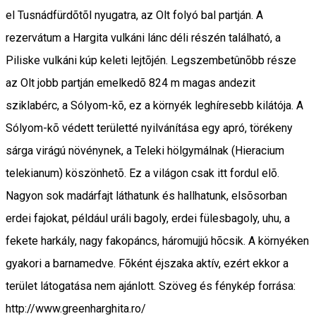
el Tusnádfürdõtõl nyugatra, az Olt folyó bal partján. A
rezervátum a Hargita vulkáni lánc déli részén található, a
Piliske vulkáni kúp keleti lejtõjén. Legszembetûnõbb része
az Olt jobb partján emelkedõ 824 m magas andezit
sziklabérc, a Sólyom-kõ, ez a környék leghíresebb kilátója. A
Sólyom-kõ védett területté nyilvánítása egy apró, törékeny
sárga virágú növénynek, a Teleki hölgymálnak (Hieracium
telekianum) köszönhetõ. Ez a világon csak itt fordul elõ.
Nagyon sok madárfajt láthatunk és hallhatunk, elsõsorban
erdei fajokat, például uráli bagoly, erdei fülesbagoly, uhu, a
fekete harkály, nagy fakopáncs, háromujjú hõcsik. A környéken
gyakori a barnamedve. Fõként éjszaka aktív, ezért ekkor a
terület látogatása nem ajánlott. Szöveg és fénykép forrása:
http://www.greenharghita.ro/