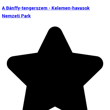
A Bánffy-tengerszem - Kelemen-havasok
Nemzeti Park