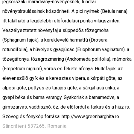
jégkorszaki maradvány-növényeknek, tundrai
növénytársulásainak köszönheti. A pici nyírnek (Betula nana)
itt található a legdélebbi elõfordulási pontja világszinten.
Veszélyeztetett növényfaj a süppedõs tõzegmoha
(Sphagnum fajok), a kereklevelû harmatfû (Drosera
rotundifolia), a hüvelyes gyapjúsás (Eriophorum vaginatum), a
tõzegáfonya, tõzegrozmaring (Andromeda polifolia), mámorka
(Empetrum nigrum), vörös és fekete áfonya. Hüllõfajok: az
elevenszülõ gyík és a keresztes vipera, a kárpáti gõte, az
alpesi gõte, pettyes és tarajos gõte, a sárgahasú unka, a
gyepi béka és barna varangy. Gyakoriak a barnamedve, a
gímszarvas, vaddisznó, õz, de elõfordul a farkas és a hiúz is.
Szöveg és fénykép forrása: http://www.greenharghita.ro
Sâncrăieni 537265, Romania