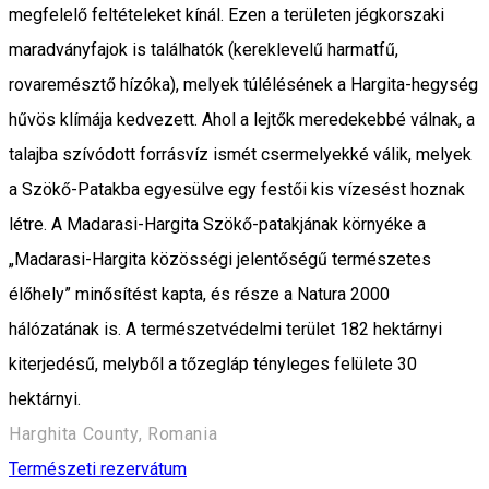
megfelelő feltételeket kínál. Ezen a területen jégkorszaki
maradványfajok is találhatók (kereklevelű harmatfű,
rovaremésztő hízóka), melyek túlélésének a Hargita-hegység
hűvös klímája kedvezett. Ahol a lejtők meredekebbé válnak, a
talajba szívódott forrásvíz ismét csermelyekké válik, melyek
a Szökő-Patakba egyesülve egy festői kis vízesést hoznak
létre. A Madarasi-Hargita Szökő-patakjának környéke a
„Madarasi-Hargita közösségi jelentőségű természetes
élőhely” minősítést kapta, és része a Natura 2000
hálózatának is. A természetvédelmi terület 182 hektárnyi
kiterjedésű, melyből a tőzegláp tényleges felülete 30
hektárnyi.
Harghita County, Romania
Természeti rezervátum