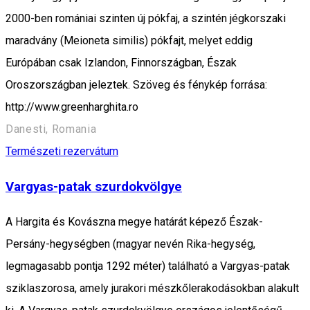
2000-ben romániai szinten új pókfaj, a szintén jégkorszaki
maradvány (Meioneta similis) pókfajt, melyet eddig
Európában csak Izlandon, Finnországban, Észak
Oroszországban jeleztek. Szöveg és fénykép forrása:
http://www.greenharghita.ro
Danesti, Romania
Természeti rezervátum
Vargyas-patak szurdokvölgye
A Hargita és Kovászna megye határát képező Észak-
Persány-hegységben (magyar nevén Rika-hegység,
legmagasabb pontja 1292 méter) található a Vargyas-patak
sziklaszorosa, amely jurakori mészkőlerakodásokban alakult