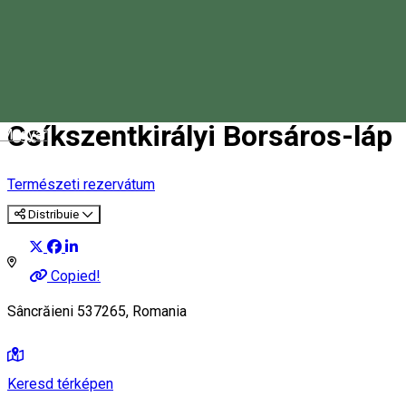
Csíkszentkirályi Borsáros-láp
Magyar
Természeti rezervátum
Distribuie
Copied!
Sâncrăieni 537265, Romania
Keresd térképen