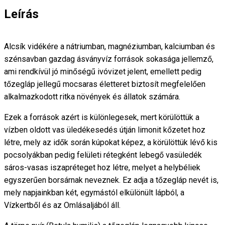
Leírás
Alcsík vidékére a nátriumban, magnéziumban, kalciumban és
szénsavban gazdag ásványvíz források sokasága jellemző,
ami rendkívül jó minőségű ivóvizet jelent, emellett pedig
tőzegláp jellegű mocsaras életteret biztosít megfelelően
alkalmazkodott ritka növények és állatok számára.
Ezek a források azért is különlegesek, mert körülöttük a
vízben oldott vas üledékesedés útján limonit kőzetet hoz
létre, mely az idők során kúpokat képez, a körülöttük lévő kis
pocsolyákban pedig felületi rétegként lebegő vasüledék
sáros-vasas iszapréteget hoz létre, melyet a helybéliek
egyszerűen borsárnak neveznek. Ez adja a tőzegláp nevét is,
mely napjainkban két, egymástól elkülönült lápból, a
Vízkertből és az Omlásaljából áll.