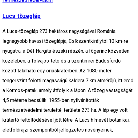
Természeti rezervátum
Lucs-tõzegláp
A Lucs-tõzegláp 273 hektáros nagyságával Románia
legnagyobb havasi tõzeglápja, Csíkszentkirálytól 10 km-re
nyugatra, a Dél-Hargita északi részén, a fõgerinc közvetlen
közelében, a Tolvajos-tetõ és a szentimrei Büdösfürdõ
között található egy óriáskráterben. Az 1080 méter
tengerszint fölötti magasságú kaldera 7 km átmérõjû, itt ered
a Kormos-patak, amely átfolyik a lápon. A tõzeg vastagságát
4,5 méterre becsülik. 1955-ben nyilvánították
természetvédelmi területté, területe 273 ha. A láp egy volt
krátertó feltöltõdésével jött létre. A Lucs hírnevét botanikai,
életföldrajzi szempontból jellegzetes növényeinek,