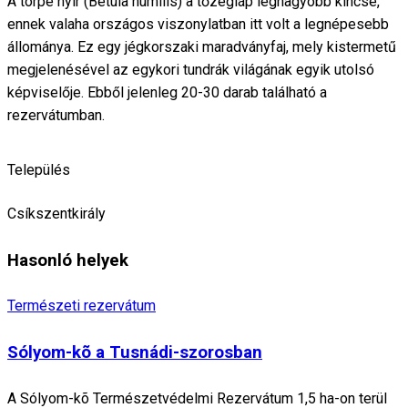
A törpe nyír (Betula humilis) a tőzegláp legnagyobb kincse,
ennek valaha országos viszonylatban itt volt a legnépesebb
állománya. Ez egy jégkorszaki maradványfaj, mely kistermetű
megjelenésével az egykori tundrák világának egyik utolsó
képviselője. Ebből jelenleg 20-30 darab található a
rezervátumban.
Település
Csíkszentkirály
Hasonló helyek
Természeti rezervátum
Sólyom-kõ a Tusnádi-szorosban
A Sólyom-kõ Természetvédelmi Rezervátum 1,5 ha-on terül