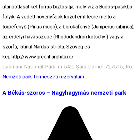
utánpótlását két forrás biztosítja, mely víz a Büdös-patakba
folyik. A védett növényfajok közül említésre méltó a
törpefenyő (Pinus mugo), a borókafenyő (Juniperus sibirica),
az erdélyi havasszépe (Rhododendron kotschyi) vagy a
szőrfű, latinul Nardus stricta. Szöveg és
kép:http://www.greenharghita.ro/
Calimani National Park, nr 54C, Șaru Dornei 727515, Romania
Nemzeti park
Természeti rezervátum
A Békás-szoros – Nagyhagymás nemzeti park