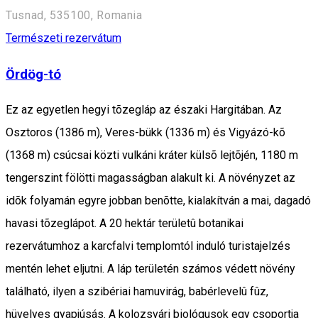
Tusnad, 535100, Romania
Természeti rezervátum
Ördög-tó
Ez az egyetlen hegyi tõzegláp az északi Hargitában. Az
Osztoros (1386 m), Veres-bükk (1336 m) és Vigyázó-kõ
(1368 m) csúcsai közti vulkáni kráter külsõ lejtõjén, 1180 m
tengerszint fölötti magasságban alakult ki. A növényzet az
idõk folyamán egyre jobban benõtte, kialakítván a mai, dagadó
havasi tõzeglápot. A 20 hektár területû botanikai
rezervátumhoz a karcfalvi templomtól induló turistajelzés
mentén lehet eljutni. A láp területén számos védett növény
található, ilyen a szibériai hamuvirág, babérlevelû fûz,
hüvelyes gyapjúsás. A kolozsvári biológusok egy csoportja