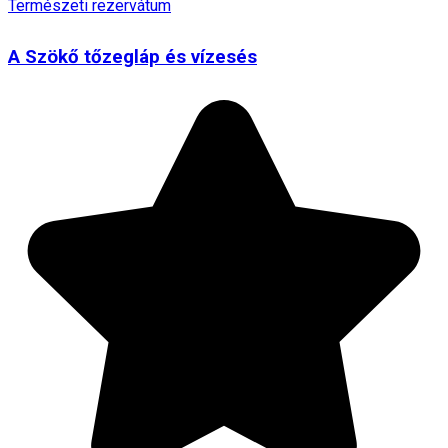
Természeti rezervátum
A Szökő tőzegláp és vízesés