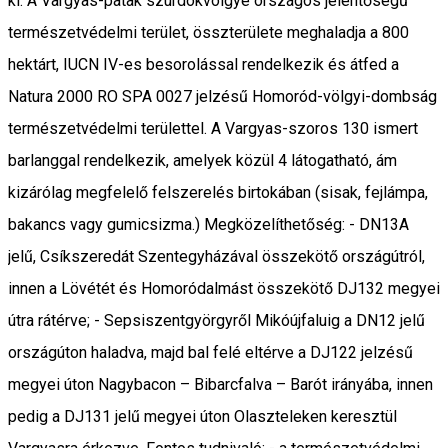
ki. A Vargyas-patak szurdokvölgye országos jelentőségű
természetvédelmi terület, összterülete meghaladja a 800
hektárt, IUCN IV-es besorolással rendelkezik és átfed a
Natura 2000 RO SPA 0027 jelzésű Homoród-völgyi-dombság
természetvédelmi területtel. A Vargyas-szoros 130 ismert
barlanggal rendelkezik, amelyek közül 4 látogatható, ám
kizárólag megfelelő felszerelés birtokában (sisak, fejlámpa,
bakancs vagy gumicsizma.) Megközelíthetőség: - DN13A
jelű, Csíkszeredát Szentegyházával összekötő országútról,
innen a Lövétét és Homoródalmást összekötő DJ132 megyei
útra rátérve; - Sepsiszentgyörgyről Mikóújfaluig a DN12 jelű
országúton haladva, majd bal felé eltérve a DJ122 jelzésű
megyei úton Nagybacon – Bibarcfalva – Barót irányába, innen
pedig a DJ131 jelű megyei úton Olaszteleken keresztül