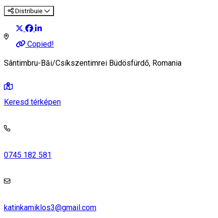
Distribuie
Copied!
Sântimbru-Băi/Csíkszentimrei Büdösfürdő, Romania
Keresd térképen
0745 182 581
katinkamiklos3@gmail.com