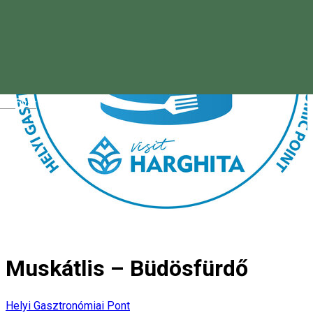
Magyar
Muskátlis – Büdösfürdő
Helyi Gasztronómiai Pont