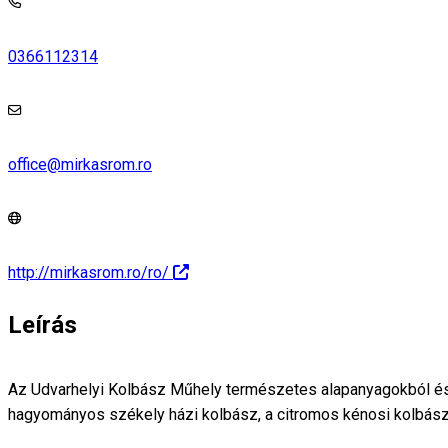
0366112314
office@mirkasrom.ro
http://mirkasrom.ro/ro/
Leírás
Az Udvarhelyi Kolbász Műhely természetes alapanyagokból és 
hagyományos székely házi kolbász, a citromos kénosi kolbász, 