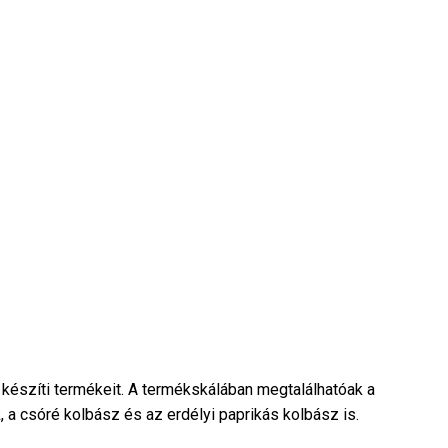
észíti termékeit. A termékskálában megtalálhatóak a
 a csóré kolbász és az erdélyi paprikás kolbász is.