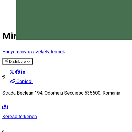
Mirkasrom Meat&Co.
Magyar
Hagyományos székely termék
Distribuie
Copied!
Strada Beclean 194, Odorheiu Secuiesc 535600, Romania
Keresd térképen