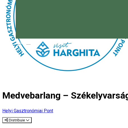
Magyar
Medvebarlang – Székelyvarsá
Helyi Gasztronómiai Pont
Distribuie