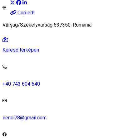
Copied!
Vărșag/Szèkelyvarsàg 537350, Romania
Keresd térképen
+40 743 604 640
irenci78@gmail.com