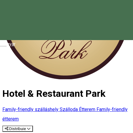
Magyar
Hotel & Restaurant Park
Family-friendly szálláshely
Szálloda
Étterem
Family-friendly
étterem
Distribuie