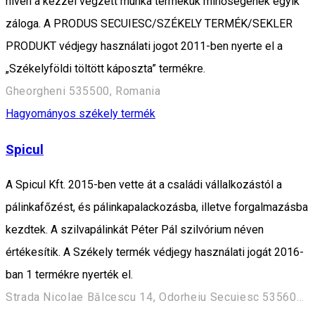
híven a kézzel végzett munka termékük minőségének egyik
záloga. A PRODUS SECUIESC/SZÉKELY TERMÉK/SEKLER
PRODUKT védjegy használati jogot 2011-ben nyerte el a
„Székelyföldi töltött káposzta” termékre.
Gheorgheni 535500, Romania
Hagyományos székely termék
Spicul
A Spicul Kft. 2015-ben vette át a családi vállalkozástól a
pálinkafőzést, és pálinkapalackozásba, illetve forgalmazásba
kezdtek. A szilvapálinkát Péter Pál szilvórium néven
értékesítik. A Székely termék védjegy használati jogát 2016-
ban 1 termékre nyerték el.
Strada Nicolae Bălcescu 14, Odorheiu Secuiesc 535600, Romania