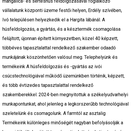
mangalica- és sertéshús feldolgozásával foglalkozó
vállalatunk központi üzeme festői helyen, Erdély szívében,
Ivó településen helyezkedik el a Hargita lábánál. A
húsfeldolgozás, a gyártás, és a késztermék csomagolása
felújított, újonnan épített környezetben, közel 40 képzett,
többéves tapasztalattal rendelkező szakember odaadó
munkájának köszönhetően valósul meg. Telephelyünk és
termékeink A húsfeldolgozás és -gyártás az ivói
csúcstechnológiával működő üzemünkben történik, képzett,
és több évtizedes tapasztalattal rendelkező
szakemberekkel. 2024-ben megnyitottuk a székelyudvarhelyi
munkapontunkat, ahol jelenleg a legkorszerűbb technológiával
szeletelünk és csomagolunk. A farmtól az asztalig
Termékeink különleges minőségét nagyban befolyásolják a