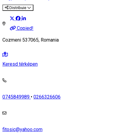
Distribuie
Copied!
Cozmeni 537065, Romania
Keresd térképen
0745849989
•
0266326606
fitosic@yahoo.com