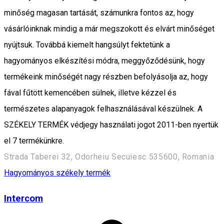
minőség magasan tartását, számunkra fontos az, hogy
vásárlóinknak mindig a már megszokott és elvárt minőséget
nyújtsuk. Továbbá kiemelt hangsúlyt fektetünk a
hagyományos elkészítési módra, meggyőződésünk, hogy
termékeink minőségét nagy részben befolyásolja az, hogy
fával fűtött kemencében sülnek, illetve kézzel és
természetes alapanyagok felhasználásával készülnek. A
SZÉKELY TERMÉK védjegy használati jogot 2011-ben nyertük
el 7 termékünkre.
Strada Taberei 32, Odorheiu Secuiesc 535600, Romania
Hagyományos székely termék
Intercom