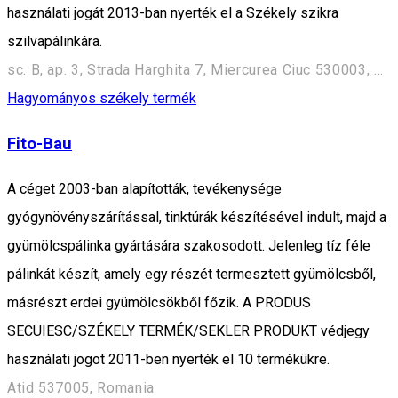
használati jogát 2013-ban nyerték el a Székely szikra
szilvapálinkára.
sc. B, ap. 3, Strada Harghita 7, Miercurea Ciuc 530003, Romania
Hagyományos székely termék
Fito-Bau
A céget 2003-ban alapították, tevékenysége
gyógynövényszárítással, tinktúrák készítésével indult, majd a
gyümölcspálinka gyártására szakosodott. Jelenleg tíz féle
pálinkát készít, amely egy részét termesztett gyümölcsből,
másrészt erdei gyümölcsökből főzik. A PRODUS
SECUIESC/SZÉKELY TERMÉK/SEKLER PRODUKT védjegy
használati jogot 2011-ben nyerték el 10 termékükre.
Atid 537005, Romania