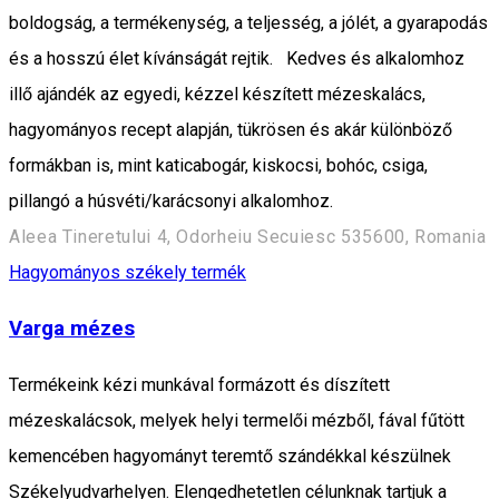
boldogság, a termékenység, a teljesség, a jólét, a gyarapodás
és a hosszú élet kívánságát rejtik. Kedves és alkalomhoz
illő ajándék az egyedi, kézzel készített mézeskalács,
hagyományos recept alapján, tükrösen és akár különböző
formákban is, mint katicabogár, kiskocsi, bohóc, csiga,
pillangó a húsvéti/karácsonyi alkalomhoz.
Aleea Tineretului 4, Odorheiu Secuiesc 535600, Romania
Hagyományos székely termék
Varga mézes
Termékeink kézi munkával formázott és díszített
mézeskalácsok, melyek helyi termelői mézből, fával fűtött
kemencében hagyományt teremtő szándékkal készülnek
Székelyudvarhelyen. Elengedhetetlen célunknak tartjuk a