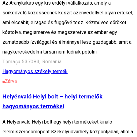
Az Aranykakas egy kis erdélyi vállalkozás, amely a
sörkedvelő közösségnek készít szenvedéllyel olyan értéket,
ami elcsábít, elragad és függővé tesz. Kézműves söröket
kóstolva, megismerve és megszeretve az ember egy
zamatosabb ízvilággal és élménnyel lesz gazdagabb, amit a
nagykereskedelmi társai nem tudnak pótolni.
Tămașu 537083, Romania
Hagyományos székely termék
Zárva
Helyénvaló Helyi bolt – helyi termelők
hagyományos termékei
A Helyénvaló Helyi bolt egy helyi termékeket kínáló
élelmiszercsomópont Székelyudvarhely központjában, ahol a