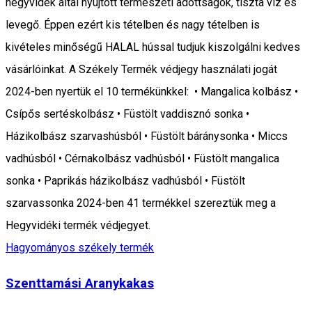
hegyvidék által nyújtott természeti adottságok, tiszta víz és
levegő. Éppen ezért kis tételben és nagy tételben is
kivételes minőségű HALAL hússal tudjuk kiszolgálni kedves
vásárlóinkat. A Székely Termék védjegy használati jogát
2024-ben nyertük el 10 termékünkkel: • Mangalica kolbász •
Csípős sertéskolbász • Füstölt vaddisznó sonka •
Házikolbász szarvashúsból • Füstölt báránysonka • Miccs
vadhúsból • Cérnakolbász vadhúsból • Füstölt mangalica
sonka • Paprikás házikolbász vadhúsból • Füstölt
szarvassonka 2024-ben 41 termékkel szereztük meg a
Hegyvidéki termék védjegyet.
Hagyományos székely termék
Szenttamási Aranykakas