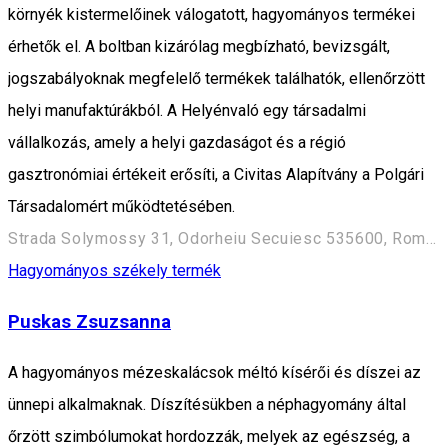
környék kistermelőinek válogatott, hagyományos termékei
érhetők el. A boltban kizárólag megbízható, bevizsgált,
jogszabályoknak megfelelő termékek találhatók, ellenőrzött
helyi manufaktúrákból. A Helyénvaló egy társadalmi
vállalkozás, amely a helyi gazdaságot és a régió
gasztronómiai értékeit erősíti, a Civitas Alapítvány a Polgári
Társadalomért működtetésében.
Strada Solymossy 31, Odorheiu Secuiesc 535600, Románia
Hagyományos székely termék
Puskas Zsuzsanna
A hagyományos mézeskalácsok méltó kísérői és díszei az
ünnepi alkalmaknak. Díszítésükben a néphagyomány által
őrzött szimbólumokat hordozzák, melyek az egészség, a