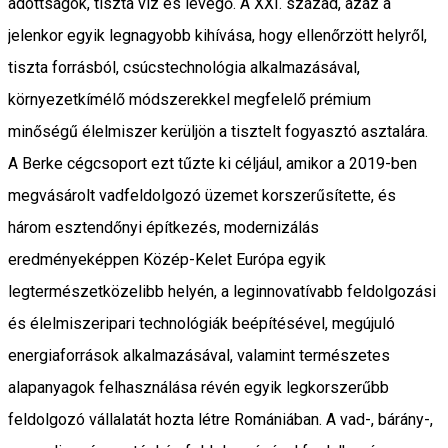
adottságok, tiszta víz és levegő. A XXI. század, azaz a
jelenkor egyik legnagyobb kihívása, hogy ellenőrzött helyről,
tiszta forrásból, csúcstechnológia alkalmazásával,
környezetkímélő módszerekkel megfelelő prémium
minőségű élelmiszer kerüljön a tisztelt fogyasztó asztalára.
A Berke cégcsoport ezt tűzte ki céljául, amikor a 2019-ben
megvásárolt vadfeldolgozó üzemet korszerűsítette, és
három esztendőnyi építkezés, modernizálás
eredményeképpen Közép-Kelet Európa egyik
legtermészetközelibb helyén, a leginnovatívabb feldolgozási
és élelmiszeripari technológiák beépítésével, megújuló
energiaforrások alkalmazásával, valamint természetes
alapanyagok felhasználása révén egyik legkorszerűbb
feldolgozó vállalatát hozta létre Romániában. A vad-, bárány-,