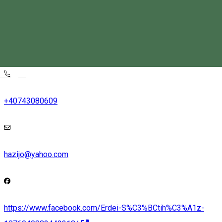
Zetelaka, Romania
Keresd térképen
Magyar
+40743080609
hazijo@yahoo.com
https://www.facebook.com/Erdei-S%C3%BCtih%C3%A1z-