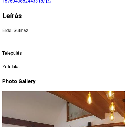
1876040882443318/
Leírás
Erdei Sütiház
Település
Zetelaka
Photo Gallery