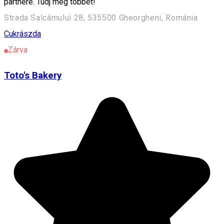
partnere. Tudj meg többet!
Strada Salcâmului 28, 535500 Gheorgheni, Románia
Cukrászda
Zárva
Toto's Bakery