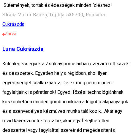
Sütemények, torták és édességek minden ízléshez!
Strada Victor Babeș, Toplița 535700, Romania
Cukrászda
Zárva
Luna Cukrászda
Különlegességünk a Zsolnay porcelánban szervírozott kávék
és desszertek. Egyetlen hely a régióban, ahol ilyen
egyediséggel találkozhatsz. De ez még nem minden:
fagylaltjaink is páratlanok! Egyedi főzési technológiánknak
köszönhetően minden gombócunkban a legjobb alapanyagok
és a szenvedélyes kézműves munka találkozik. Akár egy
rövid kávészünetre térsz be, akár egy felejthetetlen
desszerttel vagy fagylalttal szeretnéd megédesíteni a