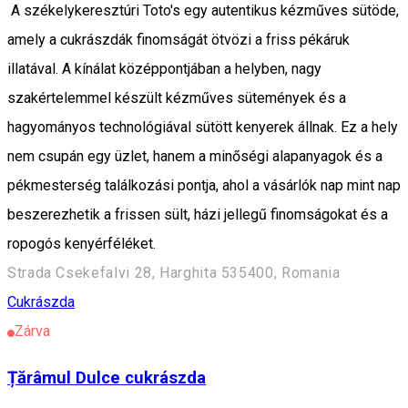
A székelykeresztúri Toto's egy autentikus kézműves sütöde,
amely a cukrászdák finomságát ötvözi a friss pékáruk
illatával. A kínálat középpontjában a helyben, nagy
szakértelemmel készült kézműves sütemények és a
hagyományos technológiával sütött kenyerek állnak. Ez a hely
nem csupán egy üzlet, hanem a minőségi alapanyagok és a
pékmesterség találkozási pontja, ahol a vásárlók nap mint nap
beszerezhetik a frissen sült, házi jellegű finomságokat és a
ropogós kenyérféléket.
Strada Csekefalvi 28, Harghita 535400, Romania
Cukrászda
Zárva
Țărâmul Dulce cukrászda