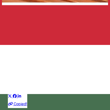
Erdei Sütiház
Cukrászda
Distribuie
Copied!