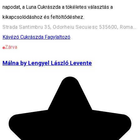
napodat, a Luna Cukrászda a tökéletes választás a
kikapcsolódáshoz és feltöltődéshez.
Strada Santimbru 35, Odorheiu Secuiesc 535600, Romania
Kávézó
Cukrászda
Fagylaltozó
Zárva
Málna by Lengyel László Levente