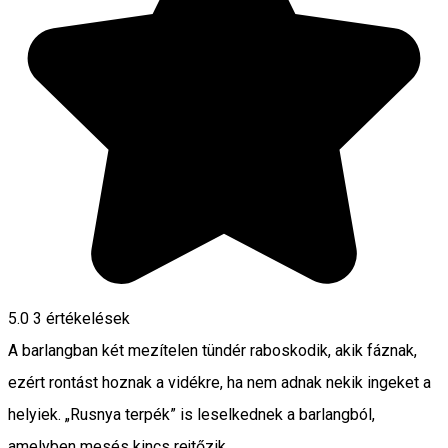
5.0
3
értékelések
A barlangban két mezítelen tündér raboskodik, akik fáznak,
ezért rontást hoznak a vidékre, ha nem adnak nekik ingeket a
helyiek. „Rusnya terpék” is leselkednek a barlangból,
amelyben mesés kincs rejtőzik.