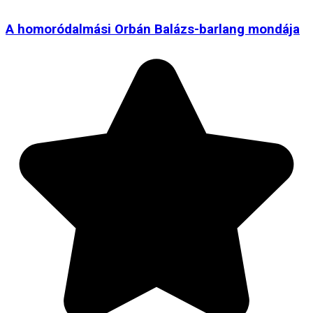
A homoródalmási Orbán Balázs-barlang mondája