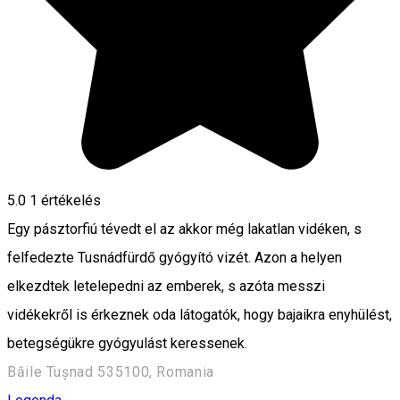
5.0
1 értékelés
Egy pásztorfiú tévedt el az akkor még lakatlan vidéken, s
felfedezte Tusnádfürdő gyógyító vizét. Azon a helyen
elkezdtek letelepedni az emberek, s azóta messzi
vidékekről is érkeznek oda látogatók, hogy bajaikra enyhülést,
betegségükre gyógyulást keressenek.
Băile Tușnad 535100, Romania