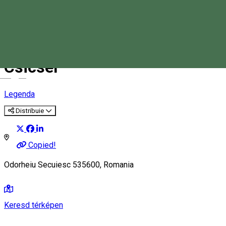
Csicser
Magyar
Legenda
Distribuie
Copied!
Odorheiu Secuiesc 535600, Romania
Keresd térképen