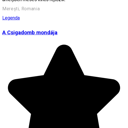
Merești, Romania
Legenda
A Csigadomb mondája