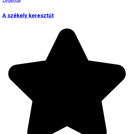
Legenda
A székely keresztút