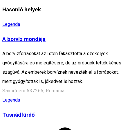
Hasonló helyek
Legenda
A borvíz mondája
A borvízforrásokat az Isten fakasztotta a székelyek
gyógyítására és melegítésére, de az ördögök tették kénes
szagúvá. Az emberek borvíznek nevezték el a forrásokat,
mert gyógyítottak is, jókedvet is hoztak.
Sâncrăieni 537265, Romania
Legenda
Tusnádfürdő