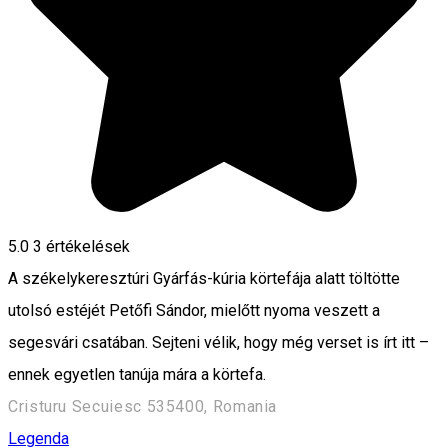
5.0
3
értékelések
A székelykeresztúri Gyárfás-kúria körtefája alatt töltötte
utolsó estéjét Petőfi Sándor, mielőtt nyoma veszett a
segesvári csatában. Sejteni vélik, hogy még verset is írt itt –
ennek egyetlen tanúja mára a körtefa.
Cristuru Secuiesc 535400, Romania
Legenda