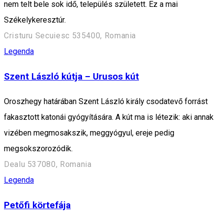
nem telt bele sok idő, település született. Ez a mai
Székelykeresztúr.
Cristuru Secuiesc 535400, Romania
Legenda
Szent László kútja – Urusos kút
Oroszhegy határában Szent László király csodatevő forrást
fakasztott katonái gyógyítására. A kút ma is létezik: aki annak
vizében megmosakszik, meggyógyul, ereje pedig
megsokszorozódik.
Dealu 537080, Romania
Legenda
Petőfi körtefája