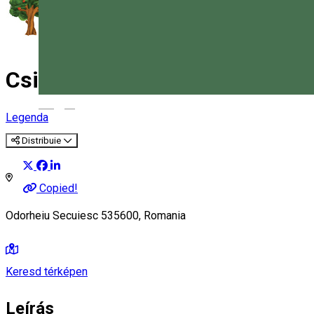
Csicser
Magyar
Legenda
Distribuie
Copied!
Odorheiu Secuiesc 535600, Romania
Keresd térképen
Leírás